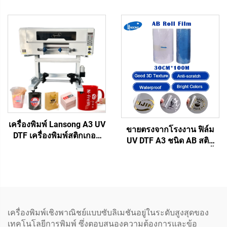
ทั้งหมด สำหรับถุงผ้าไม่ทอ
ความร้อน Procolored ชุด
กระดาษลูกฟูก กระดาษ
เต็ม สำหรับเสื้อยืด หมวก
คราฟท์ ทิชชู ผ้าเช็ดหน้า
และสิ่งทอทุกชนิด พร้อมเตา
ถ้วย แฟน
Shaker
เครื่องพิมพ์ Lansong A3 UV
ขายตรงจากโรงงาน ฟิล์ม
DTF เครื่องพิมพ์สติกเกอร์
UV DTF A3 ชนิด AB สติก
ถ่ายโอนขนาด 30 ซม.
เกอร์ถ่ายเทความร้อนกันน้ำ
เครื่องพิมพ์ฉลากคริสตัล
ฉลากคริสตัล พร้อมวัสดุ
แบบครบวงจรระบบม้วนต่อ
PET เครื่องพิมพ์ (อุณหภูมิ
ม้วนพร้อมเครื่องเคลือบ
ต่ำ)
เครื่องพิมพ์เชิงพาณิชย์แบบซับลิเมชันอยู่ในระดับสูงสุดของ
เทคโนโลยีการพิมพ์ ซึ่งตอบสนองความต้องการและข้อ