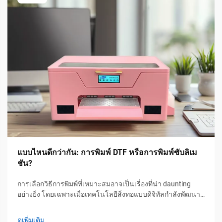
แบบไหนดีกว่ากัน: การพิมพ์ DTF หรือการพิมพ์ซับลิเม
ชัน?
การเลือกวิธีการพิมพ์ที่เหมาะสมอาจเป็นเรื่องที่น่า daunting
อย่างยิ่ง โดยเฉพาะเมื่อเทคโนโลยีสิ่งทอแบบดิจิทัลกำลังพัฒนา
อย่างรวดเร็ว หลังจากใช้เวลาหลายปีในภาคอุตสาหกรรมการ
พิมพ์ และทำงานร่วมกับอุปกรณ์ประสิทธิภาพสูงที่ PTSC ผมได้...
ดูเพิ่มเติม