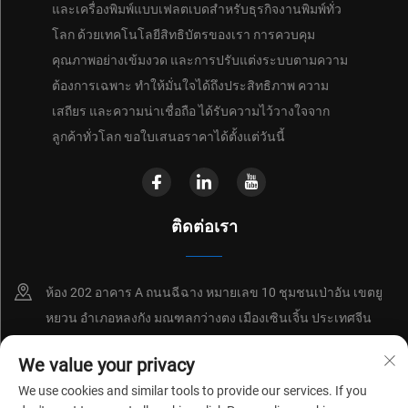
และเครื่องพิมพ์แบบเฟลตเบดสำหรับธุรกิจงานพิมพ์ทั่ว
โลก ด้วยเทคโนโลยีสิทธิบัตรของเรา การควบคุม
คุณภาพอย่างเข้มงวด และการปรับแต่งระบบตามความ
ต้องการเฉพาะ ทำให้มั่นใจได้ถึงประสิทธิภาพ ความ
เสถียร และความน่าเชื่อถือ ได้รับความไว้วางใจจาก
ลูกค้าทั่วโลก ขอใบเสนอราคาได้ตั้งแต่วันนี้
ติดต่อเรา
ห้อง 202 อาคาร A ถนนฉีฉาง หมายเลข 10 ชุมชนเป่าอัน เขตยู
หยวน อำเภอหลงกัง มณฑลกว่างตง เมืองเซินเจิ้น ประเทศจีน
+86-18214652676
We value your privacy
We use cookies and similar tools to provide our services. If you
[email protected]