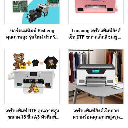
บอร์ดแม่พิมพ์ Bisheng
Lansong เครื่องพิมพ์อิงค์
คุณภาพสูง รุ่นใหม่ สำหรับ
เจ็ท DTF ขนาดเล็กสีชมพู A3
เครื่องพิมพ์ 2 หัว Xp600
เครื่องพิมพ์เสื้อ เครื่องพิมพ์
DTF Kn Fun Lansong
เสื้อ กางเกง หมอน รองเท้า
เครื่องพิมพ์เสื้อยืดด้วยหมึก
ยีนส์
อิงค์เจ็ท DTF
เครื่องพิมพ์ DTF คุณภาพสูง
เครื่องพิมพ์อิงค์เจ็ทถ่าย
ขนาด 13 นิ้ว A3 หัวพิมพ์
ความร้อนคุณภาพสูงรุ่น
เดี่ยว XP600 เครื่องพิมพ์เสื้อ
ใหม่ขนาด 13 นิ้ว A3 DTF