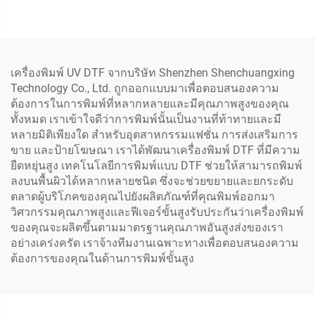
เครื่องพิมพ์ถ่ายโอนโดยตรง
เครื่องพิมพ์ XP600 พิมพ์เสื้อ
ไปฟิล์ม
ยืด หมวก รองเท้า กางเกงยีน
ส์ และถุงเท้า โดยอัตโนมัติ
เครื่องพิมพ์ UV DTF จากบริษัท Shenzhen Shenchuangxing
Technology Co., Ltd. ถูกออกแบบมาเพื่อตอบสนองความ
ต้องการในการพิมพ์ที่หลากหลายและมีคุณภาพสูงของคุณ
ทั้งหมด เราเข้าใจดีว่าการพิมพ์นั้นเป็นงานที่ท้าทายและมี
หลายมิติเพียงใด สำหรับอุตสาหกรรมแฟชั่น การส่งเสริมการ
ขาย และป้ายโฆษณา เราได้พัฒนาเครื่องพิมพ์ DTF ที่มีความ
ยืดหยุ่นสูง เทคโนโลยีการพิมพ์แบบ DTF ช่วยให้สามารถพิมพ์
ลงบนพื้นผิวได้หลากหลายชนิด ซึ่งจะช่วยขยายและยกระดับ
ตลาดผู้บริโภคของคุณไปยังผลิตภัณฑ์ที่คุณพิมพ์ออกมา
วิศวกรรมคุณภาพสูงและฟีเจอร์ขั้นสูงรับประกันว่าเครื่องพิมพ์
ของคุณจะผลิตขึ้นตามมาตรฐานคุณภาพอันสูงส่งของเรา
อย่างเคร่งครัด เราจ้างทีมงานเฉพาะทางเพื่อตอบสนองความ
ต้องการของคุณในด้านการพิมพ์ขั้นสูง