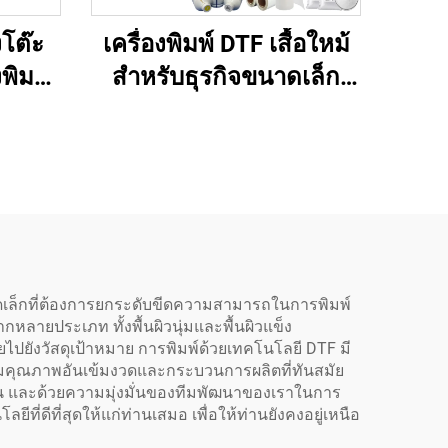
งโต๊ะ
เครื่องพิมพ์ DTF เสื้อใหม้
งพิมพ์
สำหรับธุรกิจขนาดเล็ก
พร้อม
ฟิล์ม PET ถ่ายโอนดีไซน์
สั่นผง
พร้อมใช้ เครื่องพิมพ์ขนาด
ายโอน
13 นิ้ว A3 XP600 สำหรับ
สิ่งทอทุกชนิด รับประกัน 1
ปี
ดเล็กที่ต้องการยกระดับขีดความสามารถในการพิมพ์
หลายประเภท ทั้งพื้นผิวนุ่มและพื้นผิวแข็ง
ปยังวัสดุเป้าหมาย การพิมพ์ด้วยเทคโนโลยี DTF มี
บคุมคุณภาพอันเข้มงวดและกระบวนการผลิตที่ทันสมัย
าน และด้วยความมุ่งมั่นของทีมพัฒนาของเราในการ
่ดีที่สุดให้แก่ท่านเสมอ เพื่อให้ท่านยังคงอยู่เหนือ