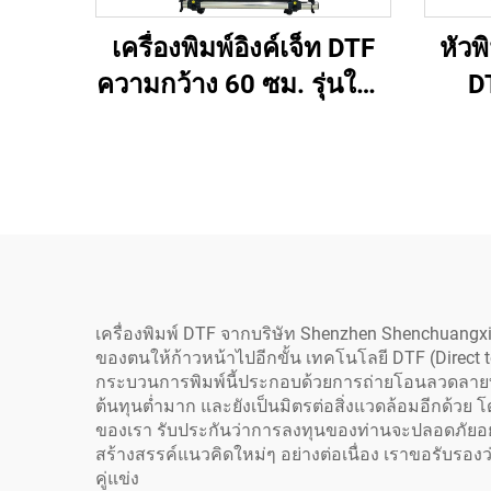
เครื่องพิมพ์อิงค์เจ็ท DTF
หัวพ
ความกว้าง 60 ซม. รุ่นใหม่
D
โดยโรงงานโดยตรง
ประห
พร้อมการรับประกัน 1 ปี
หัวพ
ระบบถ่ายโอนความร้อน
F108
แบบเต็มอัตโนมัติสำหรับ
แบบหั
เสื้อยืดและผ้า
เครื่องพิมพ์ DTF จากบริษัท Shenzhen Shenchuang
ของตนให้ก้าวหน้าไปอีกขั้น เทคโนโลยี DTF (Direct t
กระบวนการพิมพ์นี้ประกอบด้วยการถ่ายโอนลวดลายที่
ต้นทุนต่ำมาก และยังเป็นมิตรต่อสิ่งแวดล้อมอีกด้ว
ของเรา รับประกันว่าการลงทุนของท่านจะปลอดภัยอย
สร้างสรรค์แนวคิดใหม่ๆ อย่างต่อเนื่อง เราขอรับรองว
คู่แข่ง