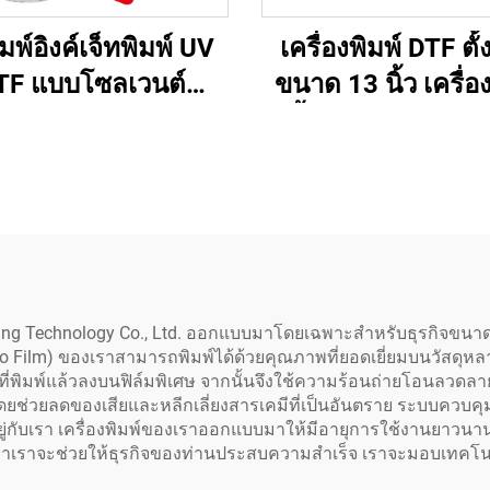
ิมพ์อิงค์เจ็ทพิมพ์ UV
เครื่องพิมพ์ DTF ตั้
TF แบบโซลเวนต์
ขนาด 13 นิ้ว เครื่อ
ยัดพลังงานรุ่นใหมิ
เสื้อขนาดเล็ก A3 
ิมพ์ XP600 หัวพิมพ์
เครื่องเป่าและเครื่อง
0 หัวพิมพ์อิงค์เจ็ท
สำหรับฟิล์ม PET ถ่
วพิมพ์ 1080 หัวพิมพ์
เสื้อ
xing Technology Co., Ltd. ออกแบบมาโดยเฉพาะสำหรับธุรกิจขนา
o Film) ของเราสามารถพิมพ์ได้ด้วยคุณภาพที่ยอดเยี่ยมบนวัสดุหลาก
พิมพ์แล้วลงบนฟิล์มพิเศษ จากนั้นจึงใช้ความร้อนถ่ายโอนลวดลายไ
ย โดยช่วยลดของเสียและหลีกเลี่ยงสารเคมีที่เป็นอันตราย ระบบคว
ู่กับเรา เครื่องพิมพ์ของเราออกแบบมาให้มีอายุการใช้งานยาวน
่าเราจะช่วยให้ธุรกิจของท่านประสบความสำเร็จ เราจะมอบเทคโนโลยีที