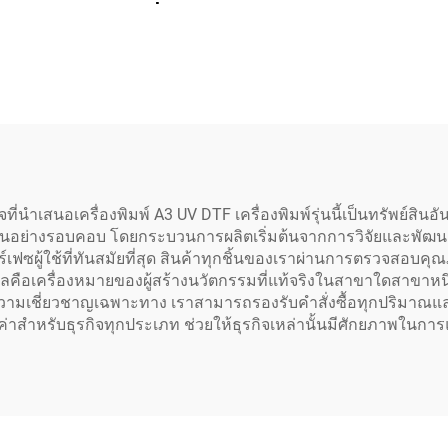
บอร์ดหัวพิมพ์เดี่ยว
เปอร์เซอร์โวไดรเวอ
600 พร้อมหัวพิมพ์
เตอร์สเต็ปเปอร์ 
 สำหรับเครื่องพิมพ์
สำหรับเครื่องพิมพ
DTF UV Flatbed
เครื่องพิมพ์ Dt
ิใจที่นำเสนอเครื่องพิมพ์ A3 UV DTF เครื่องพิมพ์รุ่นนี้เป็นทรัพย์สิ
อย่างรอบคอบ โดยกระบวนการผลิตเริ่มต้นจากการวิจัยและพัฒนา (R&
ทอร์เฟซผู้ใช้ที่ทันสมัยที่สุด สินค้าทุกชิ้นของเราผ่านการตรวจส
ือเครื่องหมายของผู้สร้างนวัตกรรมที่แท้จริงในสาขาใดสาขาหนึ่ง 
ความเชี่ยวชาญเฉพาะทาง เราสามารถรองรับคำสั่งซื้อทุกปริมาณและร
่าสำหรับธุรกิจทุกประเภท ช่วยให้ธุรกิจเหล่านั้นมีศักยภาพในการแข่