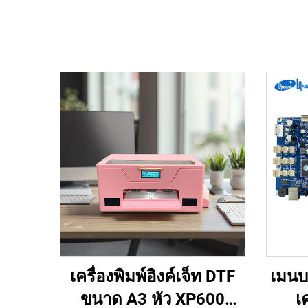
เครื่องพิมพ์อิงค์เจ็ท DTF
เมนบอ
ขนาด A3 หัว XP600
เค