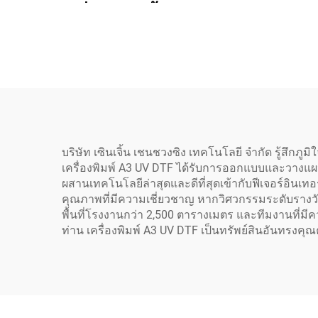
เครื่องพิมพ์เสื้อยืดแบบม้วน
เมน
ต่อม้วน ชุด DIY สีชมพู
XP
สำหรับพิมพ์ถ่ายเทความ
XP600
ร้อนลงบนเสื้อผ้า
บริษัท เซินเจิ้น เชนชวงซิง เทคโนโลยี จำกัด รู้สึกภูม
เครื่องพิมพ์ A3 UV DTF ได้รับการออกแบบและวางแผน
ผสานเทคโนโลยีล่าสุดและดีที่สุดเข้ากับฟีเจอร์อินเ
คุณภาพที่มีความเชี่ยวชาญ หากวิศวกรรมระดับรางวัลค
พื้นที่โรงงานกว่า 2,500 ตารางเมตร และทีมงานที่มี
ท่าน เครื่องพิมพ์ A3 UV DTF เป็นทรัพย์สินอันทรงคุณค