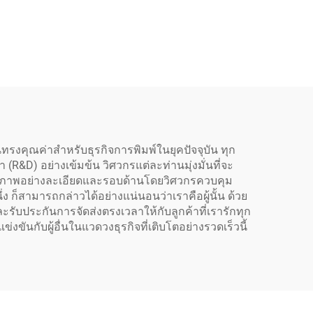
ร์ มอ
ประหยัดพลังงานรุ่นใหมิ
DTF
หัวพิมพ์ XP600 หัวพิมพ์
์ UV
F1080 หัวพิมพ์อิงค์เจ็ท
f
แบบหัวพิมพ์ 1080 หัวพิมพ์
นอันทรงคุณค่าสำหรับธุรกิจการพิมพ์ในยุคปัจจุบัน ทุก
D) อย่างเข้มข้น วิศวกรแต่ละท่านมุ่งมั่นที่จะ
อบคุณภาพอย่างละเอียดและรอบด้านโดยวิศวกรควบคุม
ก็สามารถกล่าวได้อย่างแน่นอนว่าเราคือผู้นั้น ด้วย
ับประกันการจัดส่งตรงเวลาให้กับลูกค้าที่เรารักทุก
งขันกับผู้อื่นในแวดวงธุรกิจที่เติบโตอย่างรวดเร็วนี้