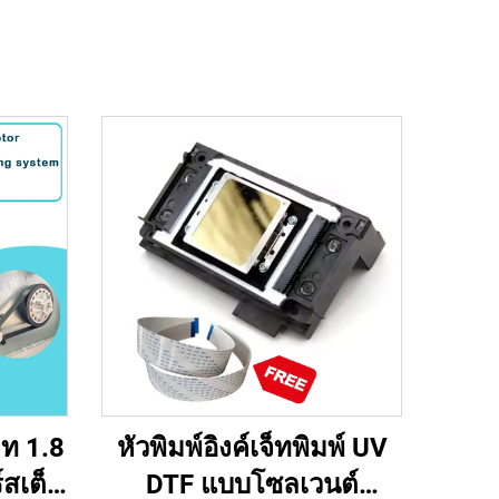
็ท 1.8
หัวพิมพ์อิงค์เจ็ทพิมพ์ UV
สเต็ป
DTF แบบโซลเวนต์