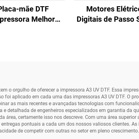
Placa-mãe DTF
Motores Elétric
pressora Melhor
Digitais de Passo 
ressora Cabeçote
Motor 1,8 DEG D
mples XP600 com
Drivers de Motor
çote de Impressão
Passo para Impre
0 para Impressora
DTF Motor de Pa
UV de Leito Plano
para Impressora
Impressora Dt
em o orgulho de oferecer a impressora A3 UV DTF. Essa impres
o foi aplicado em cada uma das impressoras A3 UV DTF. O pr
nar as mais recentes e avançadas tecnologias com funcionalid
sa e detalhada de engenheiros especializados em garantia da q
da área, certamente isso nos descreve. Com uma área superior
r entregas pontuais a cada um dos nossos valiosos clientes. A
acidade de competir com outras no setor em pleno crescimento.