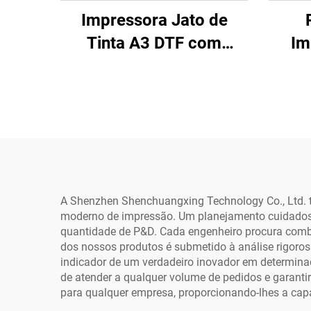
Impressora Jato de
Tinta A3 DTF com
Im
Cabeçote XP600
Imp
Máquina de Impressão
Si
Roll-to-Roll para
Cabe
Camisetas Conjuntos
XP60
DIY Rosa DTF para
DTF 
Impressão em Roupas
por Transferência
A Shenzhen Shenchuangxing Technology Co., Ltd. t
moderno de impressão. Um planejamento cuidados
Térmica
quantidade de P&D. Cada engenheiro procura combi
dos nossos produtos é submetido à análise rigoro
indicador de um verdadeiro inovador em determina
de atender a qualquer volume de pedidos e garanti
para qualquer empresa, proporcionando-lhes a cap