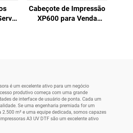
os
Cabeçote de Impressão
Servo
XP600 para Venda
C 4A
Direta da Fábrica,
 de
Cabeçote de Impressão
ssora
UV DTF com Bico F1080,
sso
Cabeçote de Jato de
 UV
Tinta
f
sora é um excelente ativo para um negócio
ocesso produtivo começa com uma grande
ades de interface de usuário de ponta. Cada um
ualidade. Se uma engenharia premiada for um
 a 2.500 m² e uma equipe dedicada, somos capazes
s impressoras A3 UV DTF são um excelente ativo