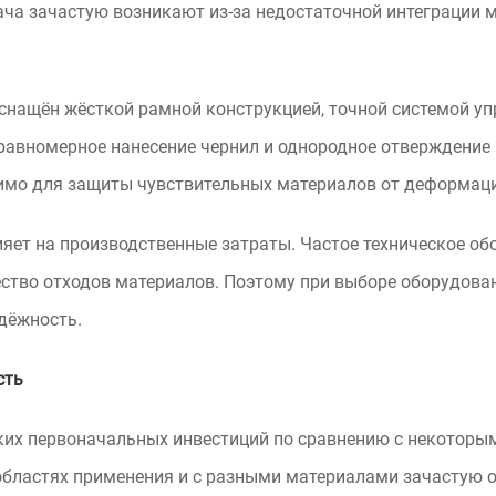
ача зачастую возникают из-за недостаточной интеграции 
снащён жёсткой рамной конструкцией, точной системой у
авномерное нанесение чернил и однородное отверждение п
мо для защиты чувствительных материалов от деформации
ет на производственные затраты. Частое техническое обс
ство отходов материалов. Поэтому при выборе оборудова
адёжность.
сть
ких первоначальных инвестиций по сравнению с некоторы
областях применения и с разными материалами зачастую о