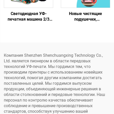
Светодиодная УФ-
Новые чистящие
печатная машина 2/3
подушечки,
XP600 I3200, головка
впитывающие пластины
6090, УФ-планшетный
для печатающих головок
принтер для жестких
Xp600, Tx800, верхняя
материалов, печать
крышка, впитывающая
чехлов для телефонов,
чернила, для магазинов
акрила, металла
экосольвентной/DTF/УФ-
Компания Shenzhen Shenchuangxing Technology Co.,
печати
Ltd. является пионером в области передовых
технологий УФ-печати. Мы гордимся тем, что
производим принтеры с использованием новейших
технологий, помогая другим компаниям достигать
поставленных целей. Мы гордимся выпуском
продукции, объединяющей инженерные решения в
области столкновений и передовые технологии. Наш
персонал по контролю качества обеспечивает
соблюдение и превышение производственных
стандартов, способствуя улучшению вашей