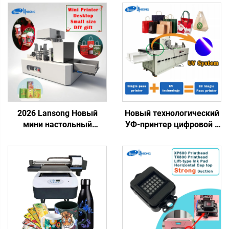
2026 Lansong Новый
Новый технологический
мини настольный
УФ-принтер цифровой с
принтер с подачей 40 см
однопроходной печатью,
Однопроходный принтер
пластиковый пакет,
Сделай сам
подарочный пакет,
Рождественский
пластиковая коробка,
подарок Печать на
художествическая
бумажных пакетах,
бумага, брошюра,
кофейных чашках,
журнал, однопроходная
открытках
печать