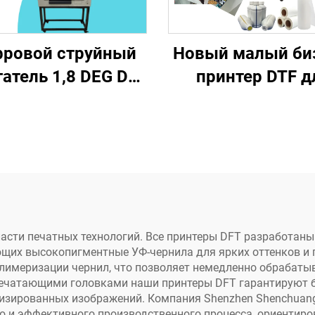
ровой струйный
Новый малый би
атель 1,8 DEG DC
принтер DTF д
Электродвигатели
футболок, пленка
вый сервопривод
трансферы 
овый двигатель
готовыми дизайн
 для УФ-принтера
машина для
Принтер Dtf
нанесения, 13
дюймовый прин
DTF A3 XP600
асти печатных технологий. Все принтеры DFT разработаны
ющих высокопигментные УФ-чернила для ярких оттенков и 
подходит для л
лимеризации чернил, что позволяет немедленно обрабатыв
тканей, гарантия 
печатающими головками наши принтеры DFT гарантируют б
ированных изображений. Компания Shenzhen Shenchuangxi
о и эффективного производственного процесса, ориентиро