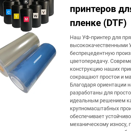
принтеров дл
пленке (DTF)
Наш УФ-принтер для пря
высококачественными У
беспрецедентную произ
цветопередачу. Соврем
конструкцию наших прин
сокращают простои и м
Благодаря ориентации н
разработаны для простой
идеальным решением как
крупномасштабных прои
обеспечивает устойчиво
механическому износу, 