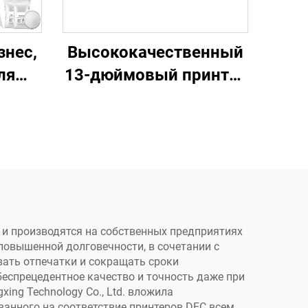
знес,
Высококачественный
ля
13-дюймовый принтер
 PET,
DTF A3 с одной
с
головой XP600,
ами,
машина для печати на
одежде, принтер
-
прямой печати на
тер
пленку DTF
,
 и производятся на собственных предприятиях
повышенной долговечности, в сочетании с
юбых
ать отпечатки и сокращать сроки
1 год
еспрецедентное качество и точность даже при
ng Technology Co., Ltd. вложила
ванного на соответствие принтеров DFC всем