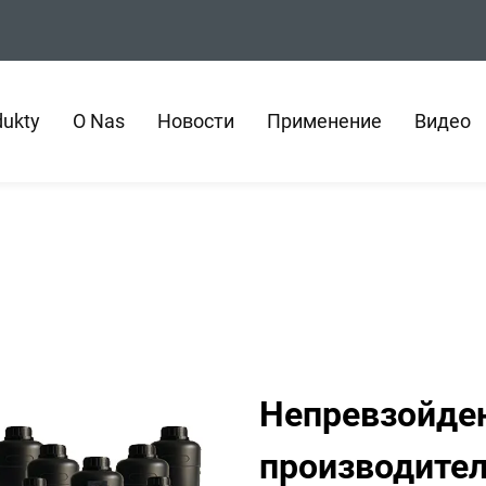
dukty
O Nas
Новости
Применение
Видео
Непревзойден
производител