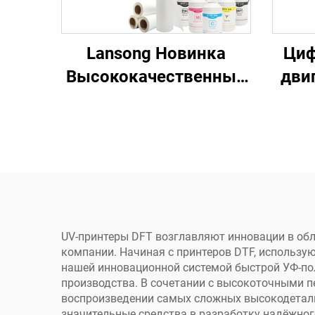
Lansong Новинка
Циф
Высококачественный
двиг
A3 DTF Принтер XP600
4A 
Печатающая головка
Шаго
Автоматическая
Шаг
машина для переноса
DTF
на футболки Гарантия
1 год для малого
бизнеса
UV-принтеры DFT возглавляют инновации в обл
компании. Начиная с принтеров DTF, использу
нашей инновационной системой быстрой УФ-по
производства. В сочетании с высокоточными 
воспроизведении самых сложных высокодетализ
значительные средства в разработку надёжног