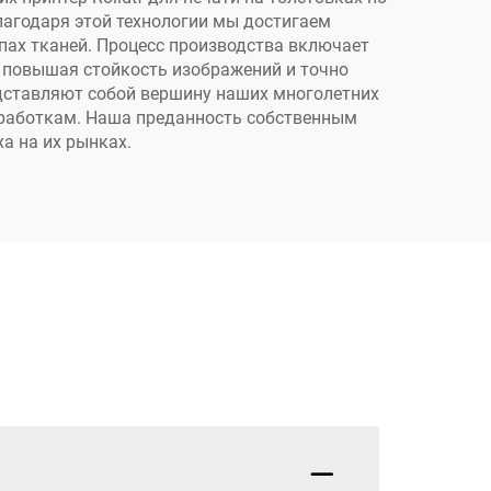
печать на футболках,
Благодаря этой технологии мы достигаем
кепках, обуви,
ипах тканей. Процесс производства включает
джинсах, носках
, повышая стойкость изображений и точно
едставляют собой вершину наших многолетних
зработкам. Наша преданность собственным
а на их рынках.