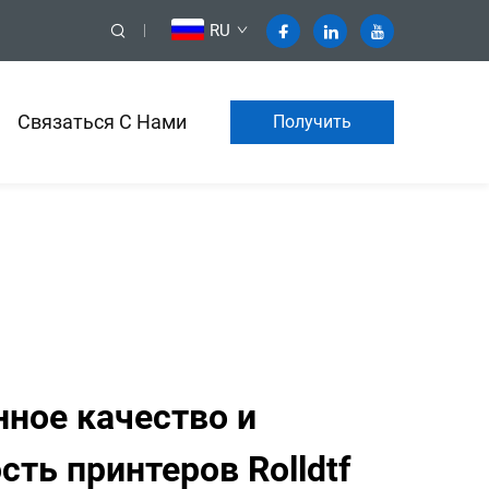
RU
Связаться С Нами
Получить
коммерческое
предложение
ное качество и
ть принтеров Rolldtf