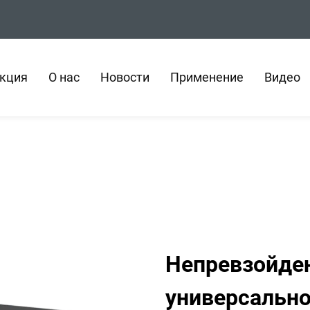
кция
О нас
Новости
Применение
Видео
Непревзойден
универсальнос