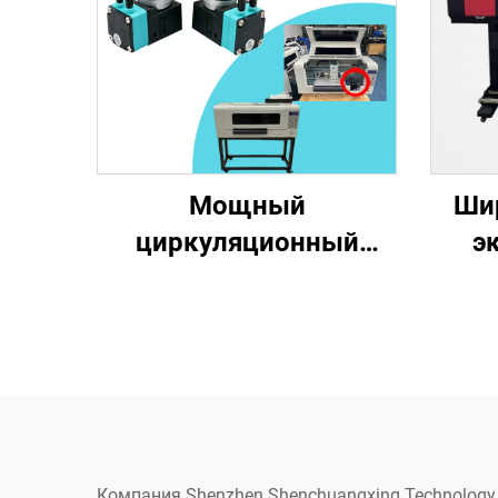
Мощный
Ши
циркуляционный
э
насос для чернил
стру
Lansong KHF-30 24
м, 1
В/12 В постоянного
3,
тока 7 Вт
дву
совместимый с
голо
экосольвентом новый
п
Компания Shenzhen Shenchuangxing Technology C