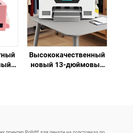
тный
Высококачественный
ный
новый 13-дюймовый
мата
принтер струйной
ечати
печати с
ежде,
теплопередачей
ах,
формата A3, принтер
ах
DTF XP600,
автоматическая
х принтер Rolldtf для печати на толстовках по