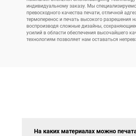
аксессуар для
ба
индивидуальному заказу. Мы специализируемся 
принтера DTF
превосходного качества печати, отличной адге
струйный насос для
термоперенос и печать высокого разрешения н
воспроизводя сложные дизайны, сохраняющиеся
чернил
усилий в области обеспечения высочайшего к
технологиям позволяет нам оставаться непрев
На каких материалах можно печата