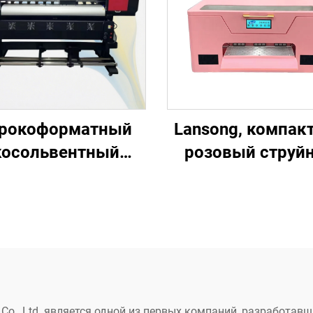
рокоформатный
Lansong, компак
косольвентный
розовый струй
йный принтер 1,3
принтер DTF фор
,6 м, 1,8 м, 2,5 м,
A3, машина для п
2 м с одной или
на футболках, од
мя печатающими
брюках, подушк
вками XP600, для
обуви, джинс
ечати вывесок,
o., Ltd. является одной из первых компаний, разработавши