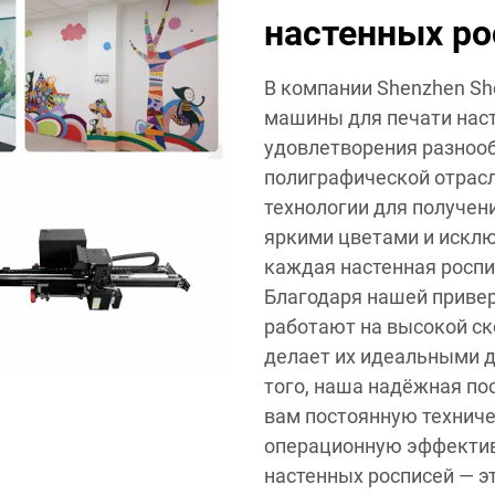
настенных ро
В компании Shenzhen She
машины для печати нас
удовлетворения разноо
полиграфической отрас
технологии для получен
яркими цветами и исклю
каждая настенная росп
Благодаря нашей приве
работают на высокой ск
делает их идеальными 
того, наша надёжная п
вам постоянную техни
операционную эффектив
настенных росписей — э