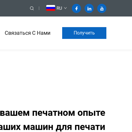
RU
Связаться С Нами
Получить
коммерческое
предложение
 вашем печатном опыте
аших машин для печати