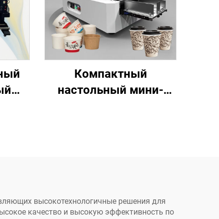
ный
Компактный
ый
настольный мини-
р 1,3
цифровой принтер
,5 м,
однопроходного типа,
или
печать на кружках,
щими
вентиляторах,
, для
кофейных чашках,
к,
бумажных пакетах,
еек
бумажных полотенцах,
тавляющих высокотехнологичные решения для
высокое качество и высокую эффективность по