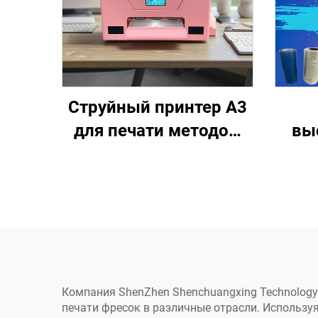
Струйный принтер A3
для печати методом
вы
DTF с головкой XP600,
УФ-п
рулонно-релейная
I320
машина для печати
мног
футболок, наборы DTF
лам
розового цвета для
печ
самостоятельной
лог
печати на одежде
Компания ShenZhen Shenchuangxing Technology
печати фресок в различные отрасли. Использу