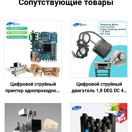
Сопутствующие товары
Цифровой струйный
Цифровой струйный
принтер однопроходного
двигатель 1,8 DEG DC 4A
типа, материнская плата
Электродвигатели
HP формата A4, для
Шаговый сервопривод
печати на пакетах,
Шаговый двигатель DTF
чашках, веерах,
для УФ-принтера
однопроходная плата
Принтер Dtf
975/972/973/974, водные