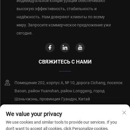
индивидуальной конфигурации обеспечивают
высокую эффективность, стабильность и
надёжность. Нам доверяют клиенты по всему
миру. Запросите коммерческое предложение уже
сегодня.
СВЯЖИТЕСЬ С НАМИ
Помещение 202, корпус А, № 10, дорога Cichang, поселок
Baoan, район Yuanshan, район Longgang, город
Шэньчжэнь, провинция Гуандун, Китай
+86-18214652676
We value your privacy
We use cookies and similar tools to provide our services. If you
[email protected]
don't want to accept all cookies, click Personalize cookies.