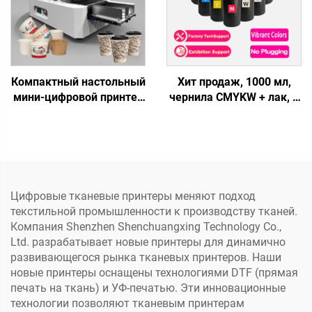
чернила
Компактный настольный
Хит продаж, 1000 мл,
мини-цифровой принтер
чернила CMYKW + лак, 6
однопроходного типа,
цветов, УФ-переноски,
печать на кружках,
стикеры для
вентиляторах, кофейных
печатающих головок
чашках, бумажных
XP600, I3200, TX800, для
пакетах, бумажных
цифровой УФ-печати
полотенцах, крафт-
Цифровые тканевые принтеры меняют подход
бумаге
текстильной промышленности к производству тканей.
Компания Shenzhen Shenchuangxing Technology Co.,
Ltd. разрабатывает новые принтеры для динамично
развивающегося рынка тканевых принтеров. Наши
новые принтеры оснащены технологиями DTF (прямая
печать на ткань) и УФ-печатью. Эти инновационные
технологии позволяют тканевым принтерам