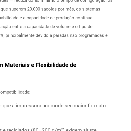
dades — reduzindo ao mínimo o tempo de configuração, os
es que superem 20.000 sacolas por mês, os sistemas
fiabilidade e a capacidade de produção contínua
ação entre a capacidade de volume e o tipo de
, principalmente devido a paradas não programadas e
 Materiais e Flexibilidade de
compatibilidade:
 de que a impressora acomode seu maior formato
ft e reciclados (80–200 g/m²) exigem ajuste