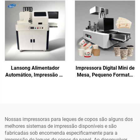
Saco Plástico, Sacola de
copo de papel,
Presente, Caixa de
guardanapo corrugado,
Plástico, Papel Cartão,
caixa de papelão, pizza,
Folheto, Revista,
lenço de papel kraft
Impressão em Uma
Passagem
Lansong Alimentador
Impressora Digital Mini de
Automático, Impressão de
Mesa, Pequeno Formato,
Caixas de Papelão
Única Passagem, para
Corrugado, Impressão de
Impressão em Xícaras,
Sacos de Papel,
Ventoinha, Canecas,
Impressora de Papelão de
Sacos de Papel, Toalhas
Passagem Única com
de Papel, Papel Kraft
Cabeça HP e Computador
Nossas impressoras para leques de copos são alguns dos
melhores sistemas de impressão disponíveis e são
fabricadas sob encomenda especificamente para a
impressão de leques de copos de papel. Ao desenvolver