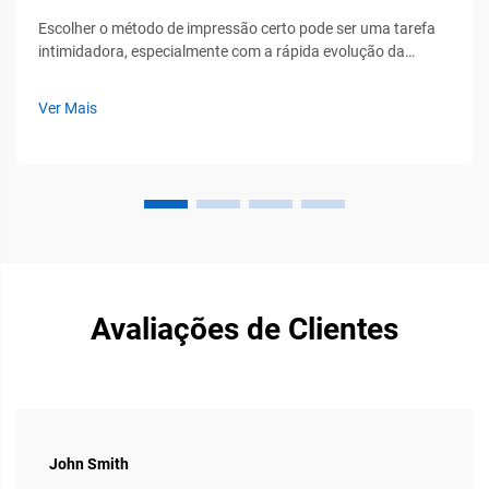
Escolher o método de impressão certo pode ser uma tarefa
intimidadora, especialmente com a rápida evolução da
tecnologia digital têxtil. Após anos atuando no setor
industrial de impressão e trabalhando de perto com os
Ver Mais
equipamentos de alto desempenho da PTSC, tenho...
Avaliações de Clientes
John Smith