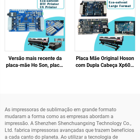
e Banner Máquina de
Jato de Tinta Eco Solvente
Impressão
com CMYK 220V
Fornecido
Versão mais recente da
Placa Mãe Original Hoson
placa-mãe Ho Son, placa-
com Dupla Cabeça Xp600,
mãe para 4 cabeças
Placa Principal para Dtf
xp600, para impressoras
com 2 Cabeças Xp600
de grande formato jato de
para Impressoras de
tinta Lansong com tinta
Grande Formato Eco
ecológica UV
Solvente
As impressoras de sublimação em grande formato
mudaram a forma como as empresas abordam a
impressão. A Shenzhen Shenchuangxing Technology Co.,
Ltd. fabrica impressoras avançadas que trazem benefícios
a cada canto do planeta. Ao utilizar a tecnologia de