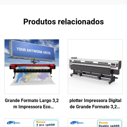
Produtos relacionados
Grande Formato Largo 3,2
plotter Impressora Digital
m Impressora Eco
de Grande Formato 3,2m
Solvente I3200 Xp600
Vinil Adesivo para Faixa
Plotter Eco Solvente para
com Cabeças de
Impressão em Lona, Vinil
Impressão I3200/xp600