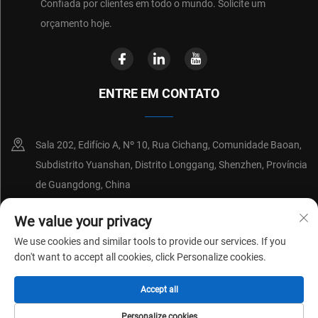
Confiada por clientes em todo o mundo. Solicite um
orçamento hoje.
ENTRE EM CONTATO
Sala 202, Edifício A, Nº 10, Rua Cichang, Comunidade Baoan,
Subdistrito Yuanshan, Distrito Longgang, Shenzhen, Província
de Guangdong, China
+86-18214652676
We value your privacy
We use cookies and similar tools to provide our services. If you
[email protected]
don't want to accept all cookies, click Personalize cookies.
Accept all
Direitos autorais © 2026 por Shenzhen Shenchuangxing Technology Co.,
Ltd.
Política de Privacidade
Personalize cookies