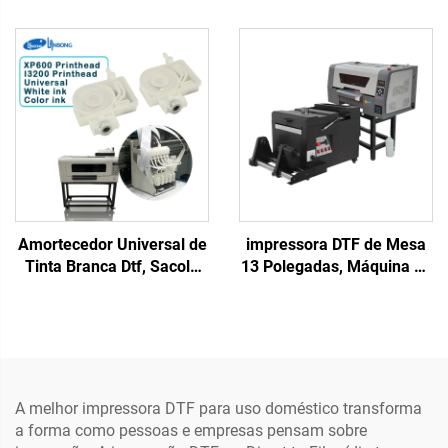
XP600 Máquina de
Impressão de Adesivos
Impressão Roll-to-Roll
Transfer, Impressora de
para Camisetas Conjuntos
Etiquetas Cristal, Tudo em
DIY Rosa DTF para
Um, Rolo a Rolo com
Impressão em Roupas por
Laminador
Transferência Térmica
Amortecedor Universal de
impressora DTF de Mesa
Tinta Branca Dtf, Sacola
13 Polegadas, Máquina de
de Tinta, Impressora Eco
Impressão de Camisetas
Solvente, Amortecedor de
em Formato Pequeno A3
Tinta DTF para Cabeça de
com Secador e Agitador
Impressão Xp600 I3200
de Pó para Transferência
5113 4720
em Filme Pet para
Camisetas
A melhor impressora DTF para uso doméstico transforma
a forma como pessoas e empresas pensam sobre