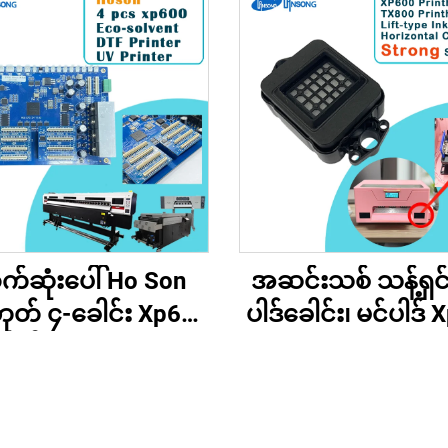
က်ဆုံးပေါ် Ho Son
အဆင်းသစ် သန့်ရှင
ဘုတ် ၄-ခေါင်း Xp600
ပါဒ်ခေါင်း၊ မင်ပါဒ်
ဘုတ် Lansong Inkjet
Tx800 Cap Top P
ားသောပုံစံပရင့်ခ်စက်
Head မင်စုပ်ယူနို
အတွက် Eco Solvent
ပါဒ် Eco Solvent/
UV မင်ဖြင့်
ပရင့်တီးဆိုင်များ