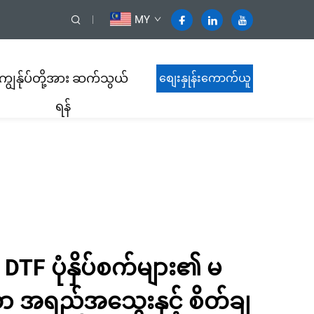
MY
ကျွန်ုပ်တို့အား ဆက်သွယ်
စျေးနှုန်းကောက်ယူ
ရန်
ရန်
V DTF ပုံနှိပ်စက်များ၏ မ
်သော အရည်အသွေးနှင့် စိတ်ချ