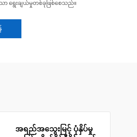
ာ ရွေးချယ်မှုတစ်ခုဖြစ်စေသည်။
်
အရည်အသွေးမြင့် ပုံနှိပ်မှု