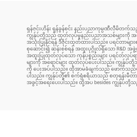
ရှန်ဇင်းဟိန်း ရှန်ခွန်စင်း နည်းပညာကုမ္ပဏီလီမိတက်
ကျွန်ုပ်တို့သည် ထုတ်လုပ်မှုနည်းပညာအသစ်များကို အသ
အသုံးပြုနိုင်ရန် ဒီဇိုင်းထုတ်ထားပါသည်။ ပရင်တာမျာ
စုဆောင်း၍ ဆန်းစစ်ရန် အထူးပုဂ္ဂိုလ်ရှိသော R&D အ
အထူးပြုထုတ်လုပ်သော ကုန်ပစ္စည်းများ ပရင်တ်လုပ်ရာ
များကို အရောင်များ ထုတ်လုပ်ပေးပါသည်။ ကျွန်ုပ်တို့
ကို ပေးအပ်ပါသည်။ ထိုအာမခံချက်သည် ဖောက်သည်များအား
ပါသည်။ ကျွန်ုပ်တို့၏ စက်ရုံဧရိယာသည် စတုရန်းမီတာ ၂
အခွင့်အရေးပေးပါသည်။ ထို့အပ besides ကျွန်ုပ်တို့သ