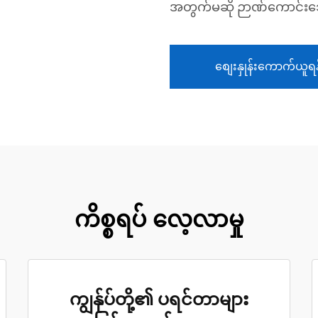
အတွက်မဆို ဉာဏ်ကောင်းသေ
စျေးနှုန်းကောက်ယူရန
ကိစ္စရပ် လေ့လာမှု
ကျွန်ုပ်တို့၏ ပရင်တာများ