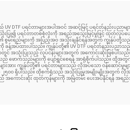
သည် UV DTF ပရင်တာများအပါအဝင် အဆင့်မြင့် ပရင်တ်နည်းပညာများကို
ုံးပြု၍ ပရင်တာတစ်စုံလုံးကို အရည်အသွေးမြင့်မှုဖြင့် ထုတ်လုပ်ပေ
း၏ စွမ်းရည်များကို အပြည့်အဝ အသုံးချနိုင်ရန်အတွက် ကျွန်ုပ်တို
ဖွဲ့ကို ခန့်အပ်ထားပါသည်။ ကျွန်ုပ်တို့၏ UV DTF ပရင်တ်နည်းပည
တွင် အသုံးပြုသည့် လုပ်ငန်းများအတွက် အကောင်းဆုံးဖြစ်ပါသည်။ က
သည် ဖောက်သည်များကို ပျော်ရွှင်စေရန် အာရုံစိုက်ပါသည်။ ထို့အတွက
 ကျွန်ုပ်တို့၏ ပရင်တာများသည် လိုအပ်သော ဝန်ဆောင်မှုများနှင့် 
၅၀၀ ရှိပါသည်။ ထိုစက်ရုံသည် အသုံးပြုမှုအမျိုးမျိုးအတွက် လိုအပ်
ည် အကောင်းဆုံး ထုတ်ကုန်များကို အမြဲတမ်း ပေးအပ်နိုင်ရန် အရည်အ