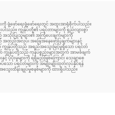
 ဖွံ့ဖော်ရေးဖွံ့ဖော်ရေးတွင် အထူးအာရုံစိုက်ပါသည်။
းပါသည်။ ကျွန်ုပ်တို့၏ ပရင်တာများကို ရှည်လျားစွာ
့သည် အသုံးပြုသူများ၏ အကြံပေးချက်များကို
ာသည် အထည်အလုပ်၊ အခြေအနေဖော်ပြချက်များနှင့်
ျွန်ုပ်တို့သည် အရည်အသွေးမြင့်မှုရှိသော ပရင်တ်
် ကျွန်ုပ်တို့သည် ကုန်ပစ္စည်းများအတွက် အာမခံချက်
ပံ့ပိုးမှုများကို ရရှိမည်ဖြစ်ကြောင်း သေချာစေ
သော ပရင်တ်များကို အမျိုးမျိုးထုတ်လုပ်နိုင်ရန်
သွေးထိန်းချုပ်မှုစနစ်များကို ထားရှိပါသည်။