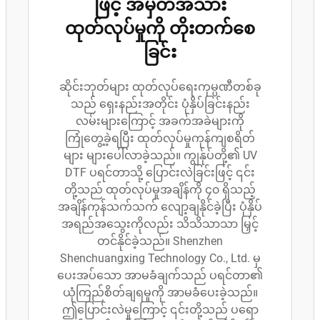
ဖြင့် အမှတ်အသား
ထုတ်လုပ်မှုကို တိုးတက်စေ
ခြင်း
ဆိုင်းဘုတ်များ ထုတ်လုပ်ရေးကုမ္ပဏီတစ်ခု
သည် ရှေးနည်းအတိုင်း ပုံနှိပ်ခြင်းနည်း
လမ်းများကြောင့် အခက်အခဲများကို
ကြုံတွေ့ခဲ့ရပြီး ထုတ်လုပ်မှုကုန်ကျစရိတ်
များ များပေါ်လာခဲ့သည်။ ကျွန်ုပ်တို့၏ UV
DTF ပရင်တာသို့ ပြောင်းလဲခြင်းဖြင့် ၎င်း
တို့သည် ထုတ်လုပ်မှုအချိန်ကို ၄၀ ရှိသည့်
အချိန်ကုန်သက်သက် လျော့ချနိုင်ခဲ့ပြီး ပုံနှိပ်
အရည်အသွေးကိုလည်း သိသိသာသာ မြှင့်
တင်နိုင်ခဲ့သည်။ Shenzhen
Shenchuangxing Technology Co., Ltd. မှ
ပေးအပ်သော အာမခံချက်သည် ပရင်တာ၏
ယုံကြည်စိတ်ချရမှုကို အာမခံပေးခဲ့သည်။
ဤပြောင်းလဲမှုကြောင့် ၎င်းတို့သည် ပရော