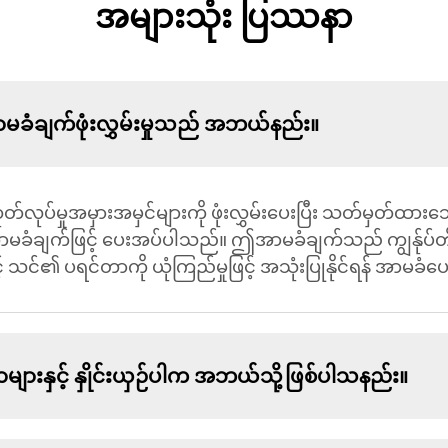
အများသုံး ပြဿနာ
ံချက်ဖုံးလွှမ်းမှုသည် အဘယ်နည်း။
ုတ်လုပ်မှုအမှားအမှင်များကို ဖုံးလွှမ်းပေးပြီး သတ်မှတ
ံချက်ဖြင့် ပေးအပ်ပါသည်။ ဤအာမခံချက်သည် ကျွန်ုပ်တို့၏ 
သင်၏ ပရင်တာကို ယုံကြည်မှုဖြင့် အသုံးပြုနိုင်ရန် အာမခံ
ားနှင့် နှိုင်းယှဉ်ပါက အဘယ်သို့ဖြစ်ပါသနည်း။