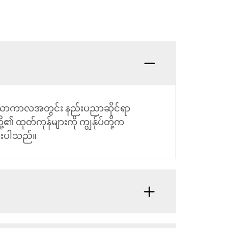
်ထားသောကာလအတွင်း နည်းပညာဆိုင်ရာ
ထုတ်ကုန်များကို ကျွန်ုပ်တို့က
ပေးပါသည်။