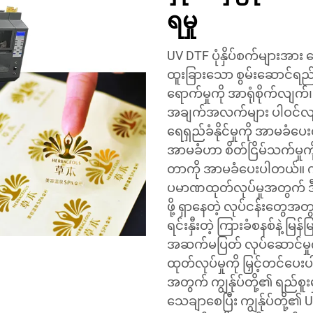
ရမှု
UV DTF ပုံနှိပ်စက်များအား 
ထူးခြားသော စွမ်းဆောင်ရည်မ
ရောက်မှုကို အာရုံစိုက်လျက်၊
အချက်အလက်များ ပါဝင်လျက်၊
ရေရှည်ခံနိုင်မှုကို အာမခံပ
အာမခံဟာ စိတ်ငြိမ်သက်မှုကို 
တာကို အာမခံပေးပါတယ်။ ကျွန်
ပမာဏထုတ်လုပ်မှုအတွက် ဒီဇိုင်းထ
ဖို့ ရှာနေတဲ့ လုပ်ငန်းတွေ
ရင်းနှီးတဲ့ ကြားခံစနစ်နဲ့ မြ
အဆက်မပြတ် လုပ်ဆောင်မှုကို ဖ
ထုတ်လုပ်မှုကို မြှင့်တင်ပေ
အတွက် ကျွန်ုပ်တို့၏ ရည်စ
သေချာစေပြီး ကျွန်ုပ်တို့၏ UV