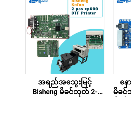
အရည်အသွေးမြင့်
နော
Bisheng မိခင်ဘုတ် 2-
မိခင်
head Xp600 DTF
မိခင်
Motherboard Kn Fun
ကြီးမ
Lansong DTF Inkjet
များ
Tshirt ပရင့်တာများ