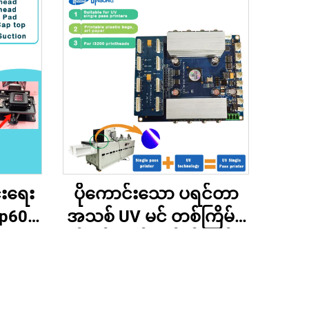
်းရေး
ပိုကောင်းသော ပရင်တာ
 Xp600
အသစ် UV မင် တစ်ကြိမ်ပဲ
rint
ဒစ်ဂျစ်တယ် အင်က်ဂျက် ပ
င်သော
ရင်တာ မိခင်ဘုတ် I3200-
DTF/UV
U1 ပရင်တာခေါင်းပါ
အတွက်