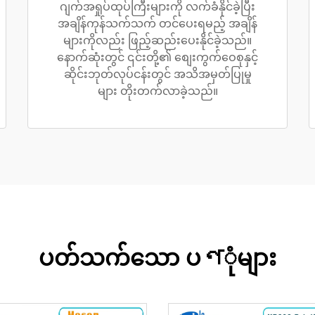
ဂျက်အရှုပ်ထုပ်ကြီးများကို လက်ခံနိုင်ခဲ့ပြီး
အချိန်ကုန်သက်သက် တင်ပေးရမည့် အချိန်
များကိုလည်း ဖြည့်ဆည်းပေးနိုင်ခဲ့သည်။
နောက်ဆုံးတွင် ၎င်းတို့၏ စျေးကွက်ဝေစုနှင့်
ဆိုင်းဘုတ်လုပ်ငန်းတွင် အသိအမှတ်ပြုမှု
များ တိုးတက်လာခဲ့သည်။
ပတ်သက်သော ပণုံများ