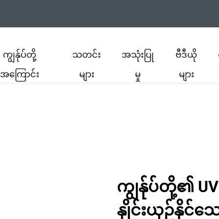
ကျွန်ုပ်တို့
သတင်း
အသုံးပြု
ဗီဒီယို
အကြောင်း
များ
မှု
များ
ကျွန်ုပ်တို့၏ U
နှိုင်းယှဉ်နိုင