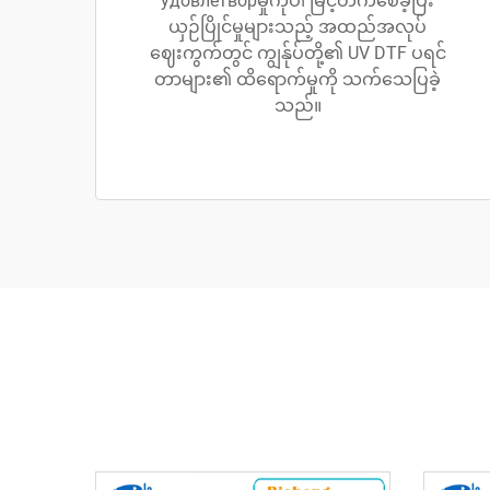
удовлетворမှုကိုပါ မြင့်တက်စေခဲ့ပြီး
ယှဉ်ပြိုင်မှုများသည့် အထည်အလုပ်
ဈေးကွက်တွင် ကျွန်ုပ်တို့၏ UV DTF ပရင်
တာများ၏ ထိရောက်မှုကို သက်သေပြခဲ့
သည်။