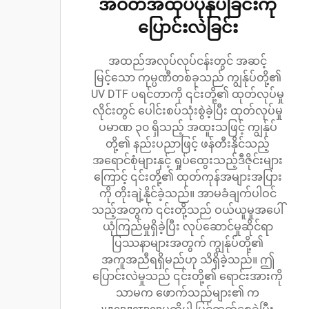
အဝတ်အထုပ်ပုံနှိပ်ခြင်းကို
ပြောင်းလဲခြင်း
အထည်အလုပ်လုပ်ငန်းတွင် အဆင့်
မြင့်သော ကုမ္ပဏီတစ်ခုသည် ကျွန်ုပ်တို့၏
UV DTF ပရင်တာကို ၎င်းတို့၏ ထုတ်လုပ်မှု
လိုင်းတွင် ပေါင်းစပ်သုံးစွဲခဲ့ပြီး ထုတ်လုပ်မှု
ပမာဏ ၃၀ ရှိသည့် အထူးသဖြင့် ကျွန်ုပ်
တို့၏ နည်းပညာဖြင့် ဖန်တီးနိုင်သည့်
အရောင်စုံများနှင့် ရှုပ်ထွေးသည့်ဒီဇိုင်းများ
ကြောင့် ၎င်းတို့၏ ထုတ်ကုန်အများအပြား
ကို တိုးချဲ့နိုင်ခဲ့သည်။ အာမခံချက်ပါဝင်
သည့်အတွက် ၎င်းတို့သည် ဝယ်ယူမှုအပေါ်
ယုံကြည်မှုရှိခဲ့ပြီး လုပ်ဆောင်မှုဆိုင်ရာ
ပြဿနာများအတွက် ကျွန်ုပ်တို့၏
အကူအညီရရှိမည်ဟု သိရှိခဲ့သည်။ ဤ
ပြောင်းလဲမှုသည် ၎င်းတို့၏ ရောင်းအားကို
သာမက ဖောက်သည်များ၏ က