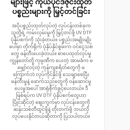
များဖြင့် ကိုယ်ပိုင်ဒီဇိုင်းထုတ်
ပစ္စည်းများကို မြှင့်တင်ခြင်း
အပိုပစ္စည်းထုတ်လုပ်တဲ့ လုပ်ငန်းတစ်ခုက
သူတို့ရဲ့ ကမ်းလှမ်းမှုကို မြှင့်တင်ဖို့ UV DTF
ပုံနှိပ်စက်ကို သုံးခဲ့တယ်။ ပစ္စည်းအမျိုးမျိုး
ပေါ်မှာ တိုက်ရိုက် ပုံနှိပ်နိုင်စွမ်းက ဝင်ငွေသစ်
တွေ ဖန်တီးပေးခဲ့တယ်။ စာပေထုတ်လုပ်မှု
ကျွန်တော်တို့ ကုမ္ပဏီက ပေးတဲ့ အာမခံက မ
မျှော်လင့်တဲ့ ကုန်ကျစရိတ်တွေကို မ
ကြောက်ဘဲ လုပ်ကိုင်နိုင်ဖို့ သေချာစေပြီး
ဖန်တီးမှုနဲ့ ဖောက်သည်တွေကို ဝန်ဆောင်မှု
ပေးမှုအပေါ် အာရုံစိုက်ခွင့်ပေးတယ်။ ဒီ
ဖြစ်ရပ်က UV DTF ပုံနှိပ်စက်တွေဟာ
ပြိုင်ဆိုင်တဲ့ ဈေးကွက်မှာ လုပ်ငန်းတွေကို
ဆန်းသစ်တီထွင်ဖို့နဲ့ တိုးတက်ဖို့ ဘယ်လို
လုပ်ပေးနိုင်တယ်ဆိုတာကို ပြသပါတယ်။