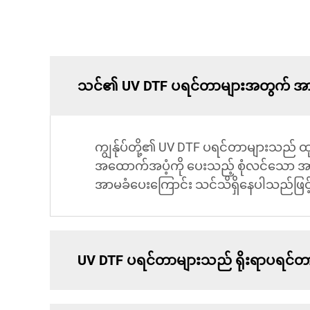
သင်၏ UV DTF ပရင်တာများအတွက် အာမခ
ကျွန်ုပ်တို့၏ UV DTF ပရင်တာများသည် ထ
အထောက်အပံ့ကို ပေးသည့် စုံလင်သော အာမခ
အာမခံပေးကြောင်း သင်သိရှိနေပါသည်ဖြင့် 
UV DTF ပရင်တာများသည် ရိုးရာပရင်တာမျ