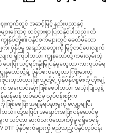
ဈေးကွက်တွင် အဆင့်မြင့် နည်းပညာနှင့်
ျားကြောင့် ထင်ရှားစွာ ပြသနိုင်ပါသည်။ ထိ
 ကျွန်ုပ်တို့၏ ပုံနှိပ်စက်များတွင် ခေတ်မီသော
 ပုံနှိပ်မှု အရည်အသွေးကို မြှင့်တင်ပေးလျက်
ေးလျက် ရှိကြပါတယ်။ ကျွန်တော်တို့ ကမ်းလှမ်းတဲ့
ပေးပြီး သင့်ရင်းနှီးမြှုပ်နှံမှုတွေဟာ ကာကွယ်ခံရ
တော်တို့ရဲ့ ပုံနှိပ်စက်တွေဟာ ကြီးမားတဲ့
ုတ်ထားပြီး သူတို့ရဲ့ ပုံနှိပ်နိုင်စွမ်းကို တိုးချဲ့
အတွက် အကောင်းဆုံး ဖြစ်စေပါတယ်။ အသုံးပြုသူနဲ့
န်မြန်ဆန်ဆန် တပ်ဆင်မှု လုပ်ငန်းစဉ်က
ြစ်စေပြီး အချိန်ရပ်နားမှုကို လျှော့ချပြီး
းပါတယ်။ ထို့အပြင်၊ အရောင်းအပြီး ဝန်ဆောင်မှု
ူးမှုက သင်ဟာ ဆက်လက်ထောက်ပံ့မှု ရရှိစေရန်
 DTF ပုံနှိပ်စက်များကို မည်သည့် ပုံနှိပ်လုပ်ငန်း