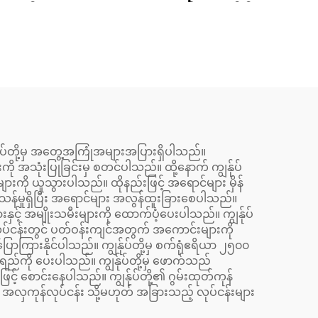
း၊ အင်
20x30cm A4 Uv ပလက်ဖ်
 ဖြတ်
မှာ ဖုန်းအိတ်၊ စတစ်ကာ၊
ိတ်ပ
အကရီလစ်၊ ကြွေ ပရင်တာ
ှင့်
င်သည်
်ုပ်တို့မှ အတွေ့အကြုံအများအပြားရှိပါသည်။
သုံးပြုခြင်းမှ စတင်ပါသည်။ ထို့နောက် ကျွန်ုပ်
းကို ယူသွားပါသည်။ ထိုနည်းဖြင့် အရောင်များ မှိန်
း ရှင်သန်မှုရှိပြီး အရောင်များ အလွန်ထူးခြားစေပါသည်။
ှင့် အမျိုးသမီးများကို ထောက်ပံ့ပေးပါသည်။ ကျွန်ုပ်
ုပ်ငန်းတွင် ပတ်ဝန်းကျင်အတွက် အကောင်းများကို
ြောကြားနိုင်ပါသည်။ ကျွန်ုပ်တို့မှ စက်ရုံဧရိယာ ၂၅၀၀
ည်ကို ပေးပါသည်။ ကျွန်ုပ်တို့မှ ဖောက်သည်
င့် စောင်းနေပါသည်။ ကျွန်ုပ်တို့၏ ဂွမ်းထုတ်ကုန်
လှကုန်လုပ်ငန်း သို့မဟုတ် အခြားသည့် လုပ်ငန်းများ