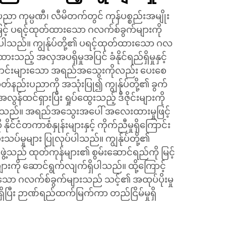
်းပညာ ကုမ္ပဏီ၊ လီမိတက်တွင် ကုန်ပစ္စည်းအမျိုး
့် ပရင့်ထုတ်ထားသော ဂလက်စ်ခွက်များကို
်ပါသည်။ ကျွန်ုပ်တို့၏ ပရင့်ထုတ်ထားသော ဂလ
ားသည့် အလှအပရှိမှုအပြင် ခံနိုင်ရည်ရှိမှုနှင့်
ာင်းများသော အရည်အသွေးကိုလည်း ပေးစေ
တ်နည်းပညာကို အသုံးပြု၍ ကျွန်ုပ်တို့၏ ခွက်
န်ထင်ရှားပြီး ရှုပ်ထွေးသည့် ဒီဇိုင်းများကို
ါသည်။ အရည်အသွေးအပေါ် အလေးထားမှုဖြင့်
 နိုင်ငံတကာစံနှုန်းများနှင့် ကိုက်ညီမှုရှိကြောင်း
းသပ်မှုများ ပြုလုပ်ပါသည်။ ကျွန်ုပ်တို့၏
ဲ့သည် ထုတ်ကုန်များ၏ စွမ်းဆောင်ရည်ကို မြင့်
ျားကို ဆောင်ရွက်လျက်ရှိပါသည်။ ထို့ကြောင့်
ားသော ဂလက်စ်ခွက်များသည် သင့်၏ အထုပ်ပိုးမှု
ှိပြီး ဉာဏ်ရည်ထက်မြက်ကာ တည်ငြိမ်မှုရှိ