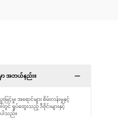
ျားမှာ အဘယ်နည်း။
်မှု၊ အရောင်များ စိမ်းလန်းမှုနှင့်
တွင် ရှုပ်ထွေးသည့် ဒီဇိုင်းများနှင့်
းစေပါသည်။