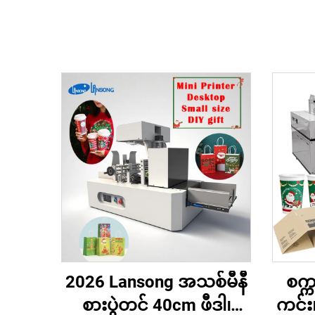
2026 Lansong အသစ်မီနီ
စက္က
စားပွဲတင် 40cm ဖီဒါ၊
ကင်း၊