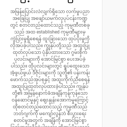
အမြန်ပြောင်းလဲလျက်ရှိသော လက်မှုပညာ
အခြေပြု အဖျော်ယမက်လုပုပ်ငန်းကဏ္ဍ
တွင် စတင်တည်ထောင်သည့် ကုမ္ပဏီတစ်ခု
သည် အထ established ကုမ္ပဏီများမှ
ကွဲပြားမှုရှိစေရန် ထူးခြားသော ထုပ်ပိုးမှုကို
လိုအပ်ခဲ့ပါသည်။ ကျွန်ုပ်တို့သည် အထူးပြု
ထုတ်လုပ်သော ပုံနှိပ်ထားသော ဂွမ်းစိုက်
ပုလင်းများကို အောင်မြင်စွာ ပေးအပ်ခဲ့
ပါသည်။ ထိုပုလင်းများတွင် ရှုပ်ထွေးသော
အံ့ဖွယ်ဖွယ် ဒီဇိုင်းများကို သူတို့၏ ပန်းကန်း
ဖောက်သည်အုပ်စုနှင့် အထူးကိုက်ညီစေရန်
အထူးပြုထုတ်လုပ်ထားခဲ့ပါသည်။ ကျွန်ုပ်
တို့၏ အမြန်နောက်ခံအချိန်ကုန်ကုန်သော
ဝန်ဆောင်မှုနှင့် ဈေးနှုန်းအောက်မှုကြောင့်
ထိုစတင်တည်ထောင်သည့် ကုမ္ပဏီသည်
ဘတ်ဂျက်ကို မကျော်လွန်ဘဲ စီးပွားရေး
စတင်မှုအတွက် အချိန်ကို အောင်မြင်စွာ