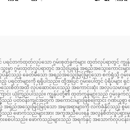
အဝတ်၊ ခရမ်းစ်စက္ကူ
များ၊ စက္ကူအိတ်မျာ
စသည့်အတွက်
က်ဂျက်တစ်ကြိမ်သာ
အလျောက်အမြန်နှုန်း
သွားသော စက္ကူပလ
် ဖိအားပေးစက် ပရင့်
ရင်တာ h P ခေါင်းန
တာ
ကွန်ပျူတာပါ ပါဝ
ွင် ပရင်တက်ထုတ်လုပ်သော ဂွမ်းစုတ်ခွက်များ ထုတ်လုပ်ရာတွင် ကျွန
ာ ဂွမ်းထုတ်လုပ်ရာတွင် အသုံးပြုရန် အရည်အသွေးကောင်းများကို အ
ိုင်သည့် ခေတ်မီသော အရည်အသွေးမြင့်မြင့်သော စက်ရုံသို့ ဂွမ်းမျာ
းမရှိသည့် ပရင်တ်များကို ရရှိပါသည်။ ထို့အပြင် ဂွမ်းပေါ်တွင် ပုံရိပ်မျာ
ိုက်၍ အသေးစိတ်အထိ လုပ်ဆောင်ပေးသည့် အကောင်းဆုံး အလုပ်သမားများန
ာင်း ယုံကြည်ပါသည်။ ကျွန်ုပ်တို့၏ ထုတ်ကုန်များသည် ဂွမ်းခွက်လ
်ုပ်တို့သည် ပတ်ဝန်းကျင်အတွက် အကောင်းများဖြစ်ကြောင်း ဂုဏ်ယူစွာ ပ
အရည်အသွေးမြင့်မြင့်သော အမှုအရာများကို လက်ခံနိုင်သည့် စွမ်းရ
်တို့သည် ဖောက်သည်များအား အကူအညီပေးရန် အလွန်စိတ်လှုပ်ရှားမှုဖြ
န်းသွားစေပါသည်။ ဖောက်သည်များသည် အရက်နှင့် အသောက်လုပ်ငန်း၊ အ