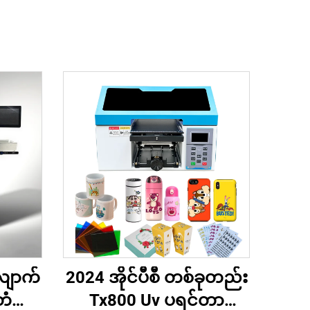
ျောက်
2024 အိုင်ပီစီ တစ်ခုတည်း
ူတံဘိ
Tx800 Uv ပရင်တာ