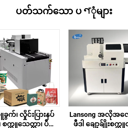
ပတ်သက်သော ပণုံများ
ူခွက်၊ လှိုင်းပြားနပ်
Lansong အလိုအလ
 စက္ကူသေတ္တာ၊ ပီဇာ၊
ဖီဒါ ချော့ခ်ျိုးစက္က