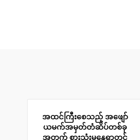
အထင်ကြီးစေသည့် အဖျော်
ယမက်အမှတ်တံဆိပ်တစ်ခု
အတွက် စားသုံးမှုနေရာတွင်