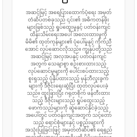
အဆင့်မြင့် အရေပြားထောက်ပံ့ရေး အမှတ်
တံဆိပ်တစ်ခုသည် ၎င်း၏ အဓိကတန်ဖိုး
များဖြစ်သည့် ရှုပ်ထွေးမှုနှင့် ပတ်ဝန်းကျင်
ထိန်းသိမ်းရေးအပေါ် အလေးထားမှုကို
မိမိ၏ ထုတ်ကုန်များ၏ ပုံပေါ်မှုနှင့် ကိုက်ညီ
အောင် လုပ်ဆောင်လိုသည်။ ကျွန်ုပ်တို့သည်
အဆင့်မြင့် အလှအပနှင့် ပတ်ဝန်းကျင်
အတွက် သေချာစွာ စဉ်းစားထားသည့်
လုပ်ဆောင်မှုများကို ပေါင်းစပ်ထားသည့်
စူးရှသည့် ပုံနှိပ်ထားသည့် မှန်ဘီလူးခွက်
များကို ဒီဇိုင်းရေးဆွဲပြီး ထုတ်လုပ်ပေးခဲ့
သည်။ ထူးခြားပြီး ဂရုတစိုက် ဖန်တီးထား
သည့် ဒီဇိုင်းများသည် ရှုပ်ထွေးသည့်
ဖောက်သည်များကို ဆွဲဆောင်နိုင်ခဲ့သည့်
အပေါ်တွင် ပတ်ဝန်းကျင်အတွက် သင့်တော်
သည့် ရောင်စုံများနှင့် ပစ္စည်းများကို
အသုံးပြုခြင်းဖြင့် အမှတ်တံဆိပ်၏ ရေရှည်