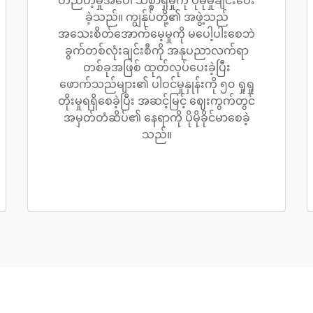
တည်တံ့မှုအပေါ် သစ္စာရှိမှုကို ပိုမိုမှုချင်းပေး
ခဲ့သည်။ ကျွန်ုပ်တို့၏ အဖွဲ့သည်
အသေးစိတ်အောက်မေ့မှုကို မပေါ့ပါးစေဘဲ
ခွက်တစ်လုံးချင်းစီကို အနုပညာလက်ရာ
တစ်ခုအဖြစ် ထုတ်လုပ်ပေးခဲ့ပြီး
ဖောက်သည်များ၏ ပါဝင်မှုနှုန်းကို ၅၀ ရှုရှု
တိုးမှုရရှိစေခဲ့ပြီး အဆင့်မြင့် ဈေးကွက်တွင်
အမှတ်တံဆိပ်၏ နေရာကို ပိုမိုခိုင်မာစေခဲ့
သည်။