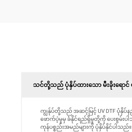
သင်တို့သည် ပုံနှိပ်ထားသော မီးခိုးရော
ကျွန်ုပ်တို့သည် အဆင့်မြင့် UV DTF ပုံနှ
ဖောက်ပဲ့မှုမှ ခံနိုင်ရည်ရှိမှုတို့ကို ပေးစွမ
ကုန်ပစ္စည်းအမည်များကို ပုံနှိပ်နိုင်ပါ