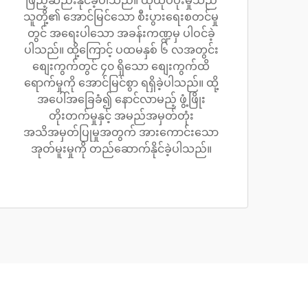
ဖြည့်ဆည်းနိုင်ခဲ့ပါသည်။ ထိုထုပ်ပိုးမှုသည်
သူတို့၏ အောင်မြင်သော စီးပွားရေးစတင်မှု
တွင် အရေးပါသော အခန်းကဏ္ဍမှ ပါဝင်ခဲ့
ပါသည်။ ထို့ကြောင့် ပထမနှစ် ၆ လအတွင်း
စျေးကွက်တွင် ၄၀ ရှိသော စျေးကွက်ထိ
ရောက်မှုကို အောင်မြင်စွာ ရရှိခဲ့ပါသည်။ ထို့
အပေါ်အခြေခံ၍ နောင်လာမည့် ဖွံ့ဖြိုး
တိုးတက်မှုနှင့် အမည်အမှတ်တုံး
အသိအမှတ်ပြုမှုအတွက် အားကောင်းသော
အုတ်မူးမှုကို တည်ဆောက်နိုင်ခဲ့ပါသည်။