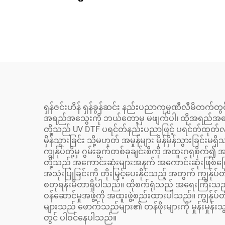
Single Pass Printer၊ DIY
စက္ကူ
ခရစ္စမတ်လက်ဆောင်၊
စက္ကူအိတ်၊ ကော်ဖီခွက်၊
အလို
ဂျူးတိုင်းကတ် စာရိုက်စက်
မြင့
ရှန်ဇင်းဟိန် ရှန်ခွန်ဆင်း နည်းပညာကုမ္ပဏီလီမိတက်တ
အရည်အသွေးကို ဘယ်တော့မှ မဖျက်ပါ၊ ထိုအရည်အသွေးမှ
တို့သည် UV DTF ပရင်တ်နည်းပညာဖြင့် ပရင်တ်ထုတ်လုပ်န
မှိန်သွားခြင်း သို့မဟုတ် အမှုန်များ မှိန်မှိန်သွားခြင်
ကျွန်ုပ်တို့မှ ဂွမ်းခွက်တစ်ခုချင်းစီကို အထူးဂရုစ
တို့သည် အကောင်းဆုံးများအနက် အကောင်းဆုံးဖြစ်ကြေ
အသုံးပြုခြင်းကို တိုးမြှင့်ပေးနိုင်သည့် အတွက် ကျွန
စတုရန်းမီတာရှိပါသည်။ ထိုစက်ရုံသည် အရေးကြီးသည့် 
ဝန်ဆောင်မှုအဖွဲ့ကို အထူးဖွဲ့စည်းထားပါသည်။ ကျွန်ုပ
များသည် ဖောက်သည်များ၏ တန်ဖိုးများကို မှုန်းမှု
တွင် ပါဝင်နေပါသည်။