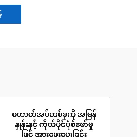
်
စတာတ်အပ်တစ်ခုကို အမြန်
နှုန်းနှင့် ကိုယ်ပိုင်ပုံစံဖော်မှု
ဖြင့် အားဖေးပေးခြင်း