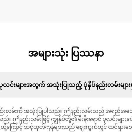
အများသုံး ပြဿနာ
င် ပုလင်းများအတွက် အသုံးပြုသည့် ပုံနှိပ်နည်းလမ်းမ
ိပ်နည်းလမ်းကို အသုံးပြုပါသည်။ ဤနည်းလမ်းသည် အရည်အသွေးမြင့
်းပါသည်။ ဤနည်းလမ်းဖြင့် ကျွန်ုပ်တို့၏ မီးခိုးရောင် ပုလင်းများပေါ်
သည်။ ထို့ကြောင့် သင့်ထုတ်ကုန်များသည် ဈေးကွက်တွင် ထင်ရှာ