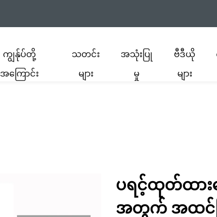
ကျွန်ုပ်တို့
သတင်း
အသုံးပြု
ဗီဒီယို
အကြောင်း
များ
မှု
များ
ပရင့်ထုတ်ထား
အတွက် အထင်ကြ