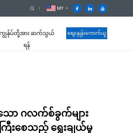
MY
ကျွန်ုပ်တို့အား ဆက်သွယ်
စျေးနှုန်းကောက်ယူ
ရန်
ရန်
သော ဂလက်စ်ခွက်များ
ီးစေသည့် ရွေးချယ်မှု