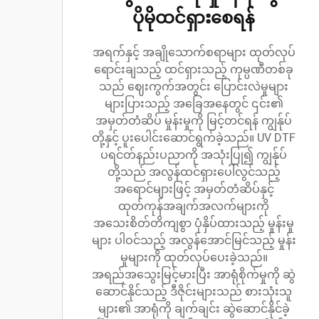
ပိုမိုထင်ရှားစေရန်
အရက်နှင့် အချိုသောက်စရာများ ထုတ်လုပ်
ရောင်းချသည့် ထင်ရှားသည့် ကုမ္ပဏီတစ်ခု
သည် ဈေးကွက်အတွင်း ပြောင်းလဲမှုများ
များပြားသည့် အခြေအနေတွင် ၎င်း၏
အမှတ်တံဆိပ် မှုန်းမှုကို မြင့်တင်ရန် ကျွန်ုပ်
တို့နှင့် ပူးပေါင်းဆောင်ရွက်ခဲ့သည်။ UV DTF
ပရင်တ်နည်းပညာကို အသုံးပြု၍ ကျွန်ုပ်
တို့သည် အလွန်ထင်ရှားပေါ်လွင်သည့်
အရောင်များဖြင့် အမှတ်တံဆိပ်နှင့်
ထုတ်ကုန်အချက်အလက်များကို
အသေးစိတ်တိကျစွာ ပုံနှိပ်ထားသည့် မှုန်းမှု
များ ပါဝင်သည့် အလွန်အောင်မြင်သည့် မှုန်း
မှုများကို ထုတ်လုပ်ပေးခဲ့သည်။
အရည်အသွေးမြင့်မားပြီး အာရုံစိုက်မှုကို ဆွဲ
ဆောင်နိုင်သည့် ဒီဇိုင်းများသည် စားသုံးသူ
များ၏ အာရုံကို ချက်ချင်း ဆွဲဆောင်နိုင်ခဲ့