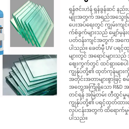
ရှန်ဇင်းဟဲန် ရှန်ခွန်ဆင် နည
မျိုးအတွက် အရည်အသွေးမြင
ပေးအပ်ရေးတွင် ကျွမ်းကျင
က်စ်ခွက်များသည် မျှော်မှန်းထ
ပတ်ဝန်းကျင်အတွက် အကေ
ပါသည်။ ခေတ်မှီ UV ပရင့်ထု
များတွင် အရောင်များသည် အလွ
ဈေးကွက်တွင် ထင်ရှားစေပ
ကျွန်ုပ်တို့၏ ထုတ်ကုန်များကို
အတိုင်းအတာများစွာဖြင့် စမ်
အတွေ့အကြုံရှိသော R&D အဖွ
တင်ရန် အမြဲတမ်း တီထွင်မှုမ
ကျွန်ုပ်တို့၏ ပရင့်ထုတ်ထ
လုပ်ငန်းအတွက် ထိရောက်မှုရ
ပါသည်။