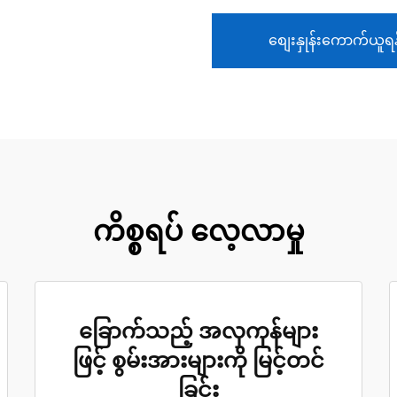
စျေးနှုန်းကောက်ယူရန
ကိစ္စရပ် လေ့လာမှု
ခြောက်သည့် အလှကုန်များ
ဖြင့် စွမ်းအားများကို မြင့်တင်
ခြင်း