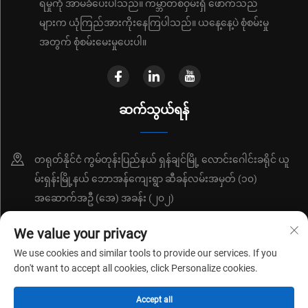
ရမှုကို အာမခံပေးပါသည်။ ကမ္ဘာတစ်ဝှမ်းရှိ ဖောက်သည်
များက ယုံကြည်အားကိုးနေကြပါသည်။ ယနေ့နေ့ပဲ စုံစမ်းမှု
အတွက် စုံစမ်းမေးမှုပေးပါ။
ဆက်သွယ်ရန်
တရုတ်နိုင်ငံ ကွမ်တုန်းပြည်နယ် ရှန်ချင်မြို့ လောင်းဂေါင်းခရိုင် ယူ
မ်းရှန်းမြို့နယ် ဘောအန်ကျေးရွာ ဆီခန်လမ်းအမှတ် (၁၀)
အဆောက်အဦ (အေ) အခန်း (၂၀၂)
+86-18214652676
We value your privacy
We use cookies and similar tools to provide our services. If you
[email protected]
don't want to accept all cookies, click Personalize cookies.
Accept all
ကူးယပ်ရိုက် © ၂၀၂၆ မှ ရှန်းက်ဇင်း ရှန်ချွောင်ရှင်း နည်းပညာ ကုမ္ပဏီအော် လီ