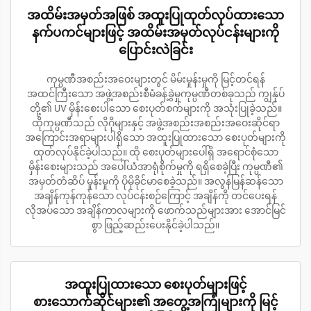
အထိမ်းအမှတ်အဖြစ် အထူးပြုထုတ်လုပ်ထားသော
နက်ပကင်များဖြင့် အထိမ်းအမှတ်လုပ်ငန်းများကို
ပြောင်းလဲခြင်း
ကုမ္ပဏီအစည်းအဝေးများတွင် မိမ်းမှုန်းမှုကို မြင့်တင်ရန်
အထင်ကြီးသော အဖွဲ့အစည်းစီမံခန့်ခွဲမှုကုမ္ပဏီတစ်ခုသည် ကျွန်ုပ်
တို့၏ UV မှိန်းစေးပါသော စေးပုတ်စက်များကို အသုံးပြုခဲ့သည်။
ထိုကုမ္ပဏီသည် လိုဂိုများနှင့် အဖွဲ့အစည်းအစည်းအဝေးဆိုင်ရာ
အကြောင်းအရာများပါရှိသော အထူးပြုထားသော စေးပုတ်များကို
ထုတ်လုပ်နိုင်ခဲ့ပါသည်။ ထို စေးပုတ်များပေါ်ရှိ အရောင်စုံသော
မှိန်းစေးများသည် အပေါ်ယံအာရုံစိုက်မှုကို ရရှိစေခဲ့ပြီး ကုမ္ပဏီ၏
အမှတ်တံဆိပ် မှုန်းမှုကို ပိုမိုခိုင်မာစေခဲ့သည်။ အလွန်မြန်ဆန်သော
အချိန်ကုန်ကုန်သော လုပ်ငန်းစဉ်ကြောင့် အချိန်ကို တင်ပေးရန်
လိုအပ်သော အချိန်ကာလများကို ဖောက်သည်များအား အောင်မြင်
စွာ ဖြည့်ဆည်းပေးနိုင်ခဲ့ပါသည်။
အထူးပြုထားသော စေးပုတ်များဖြင့်
စားသောက်ဆိုင်များ၏ အတွေ့အကြုံများကို မြင့်