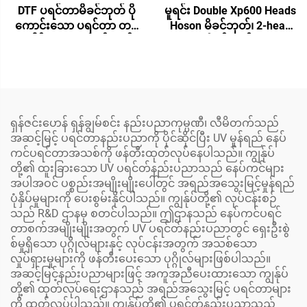
DTF ပရင်တာမိခင်ဘုတ် ပို
မူရင်း Double Xp600 Heads
ကောင်းသော ပရင်တာ တစ်
Hoson မိခင်ဘုတ်၊ 2-head
ခေါင်း XP600 မိခင်ဘုတ်
Xp600 မိခင်ဘုတ် Dtf Eco
DTF ပရင်တာ UV ပလပ်ဘက်
Solvent ပရင့်တာကြီးများ
အတွက် XP600 ပရင်တာ
အတွက်
ခေါင်းပါ
ရှန်ဇင်းဟေန် ရှန်ချွမ်စင်း နည်းပညာကုမ္ပဏီ၊ လီမိတက်သည်
အဆင့်မြင့် ပရင်တာနည်းပညာကို ပိုင်ဆိုင်ပြီး UV မှုန်ရည် နေပ်
ကင်ပရင်တာအသစ်ကို ဖန်တီးထုတ်လုပ်နေပါသည်။ ကျွန်ုပ်
တို့၏ ထူးခြားသော UV ပရင်တ်နည်းပညာသည် နေပ်ကင်များ
အပါအဝင် ပစ္စည်းအမျိုးမျိုးပေါ်တွင် အရည်အသွေးမြင့်မှုန်ရည်
ပုံနှိပ်မှုများကို ပေးစွမ်းနိုင်ပါသည်။ ကျွန်ုပ်တို့၏ လုပ်ငန်းစဉ်
သည် R&D ဌာနမှ စတင်ပါသည်။ ဤဌာနသည် နေပ်ကင်ပရင်
တာစက်အမျိုးမျိုးအတွက် UV ပရင်တ်နည်းပညာတွင် ရှေးဦးစွဲ
စ်မှုရှိသော ပုဂ္ဂိုလ်များနှင့် လုပ်ငန်းအတွက် အသစ်သော
လှုပ်ရှားမှုများကို ဖန်တီးပေးသော ပုဂ္ဂိုလ်များဖြစ်ပါသည်။
အဆင့်မြင့်နည်းပညာများဖြင့် အကူအညီပေးထားသော ကျွန်ုပ်
တို့၏ ထုတ်လုပ်ရေးဌာနသည် အရည်အသွေးမြင့် ပရင်တာများ
ကို ထုတ်လုပ်ပါသည်။ ကျွန်ုပ်တို့၏ ပရင်တ်နည်းပညာသည်