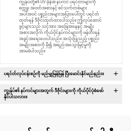
ကျွန်ုပ်တို့၏ UV မှိန်းစ် နပ်ကင် ပရင်တာများကို
စက္ကူ၊ အဝတ်အစားနှင့် စင်သက်တစ်များ
အပါအဝင် ပစ္စည်းအများအပြားပေါ်တွင် ပရင်တ်
ထုတ်ရန် ဒီဇိုင်းထုတ်ထားပါသည်။ ဤလုပ်ဆောင်
ခွင့်များသည် သင့်အား အခြေအနေနှင့် အမျိုး
အစားအလိုက် ကိုယ်ပိုင်နပ်ကင်များကို ဖန်တီးရန်
အခွင့်အရေးပေးပါသည်။ အသုံးပြုသည့် ပစ္စည်း
အမျိုးအစားကို မှီ၍ အရည်အသွေးမြင့်မှုကို
အာမခံပါသည်။
ပရင်တ်လုပ်ငန်းစဉ်ကို မည်မျှမြန်မြန် ပြီးမောင်းနိုင်မည်နည်း။
ကျွန်ုပ်၏ နပ်ကင်များအတွက် ဒီဇိုင်းများကို ကိုယ်ပိုင်ပုံစံဖော်
နိုင်ပါသလား။