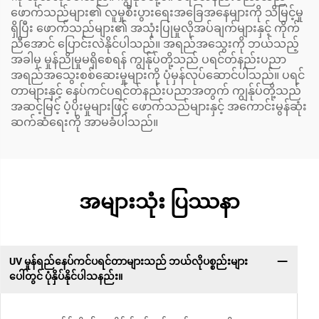
ဖောက်သည်များ၏ လူမှုစီးပွားရေးအခြေအနေများကို သိမြင့်မှု
ရှိပြီး ဖောက်သည်များ၏ အသုံးပြုမှုလိုအပ်ချက်များနှင့် ကိုက်
ညီအောင် ပြောင်းလဲနိုင်ပါသည်။ အရည်အသွေးကို ဘယ်သည့်
အခါမှ မှုန်ညိုမှုမရှိစေရန် ကျွန်ုပ်တို့သည် ပရင်တ်နည်းပညာ
အရည်အသွေးစစ်ဆေးမှုများကို ပုံမှန်လုပ်ဆောင်ပါသည်။ ပရင်
တာများနှင့် နေပ်ကင်ပရင်တ်နည်းပညာအတွက် ကျွန်ုပ်တို့သည်
အဆင့်မြင့် ပံ့ပိုးမှုများဖြင့် ဖောက်သည်များနှင့် အကောင်းမွန်ဆုံး
ဆက်ဆံရေးကို အာမခံပါသည်။
အများသုံး ပြဿနာ
UV မှုန်ရည်နေပ်ကင်ပရင်တာများသည် ဘယ်လိုပစ္စည်းများ
ပေါ်တွင် ပုံနှိပ်နိုင်ပါသနည်း။