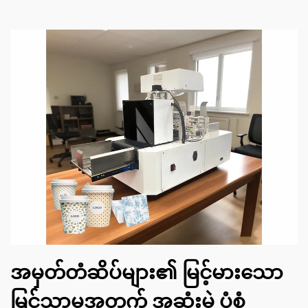
အမှတ်တံဆိပ်များ၏ မြင့်မားသော
မြင်သာမှုအတွက် အဆုံးမဲ့ ပုံစံ