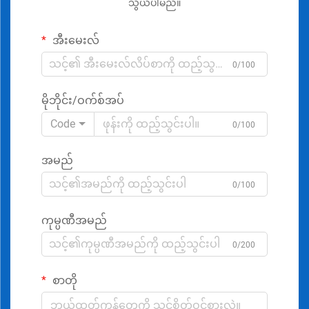
သွယ်ပါမည်။
အီးမေးလ်
0/100
မိုဘိုင်း/ဝက်စ်အပ်
Code
0/100
အမည်
0/100
ကုမ္ပဏီအမည်
0/200
စာတို