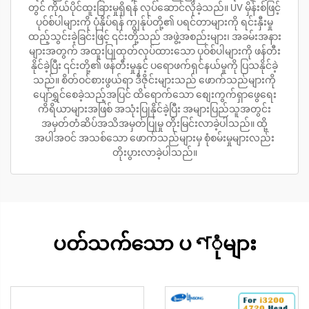
တွင် ကိုယ်ပိုင်ထူးခြားမှုရှိရန် လုပ်ဆောင်လိုခဲ့သည်။ UV မှိန်းစ်ဖြင့်
ပုဝ်စ်ပါများကို ပုံနှိပ်ရန် ကျွန်ုပ်တို့၏ ပရင်တာများကို ရင်းနှီးမှု
ထည့်သွင်းခဲ့ခြင်းဖြင့် ၎င်းတို့သည် အဖွဲ့အစည်းများ၊ အခမ်းအနား
များအတွက် အထူးပြုထုတ်လုပ်ထားသော ပုဝ်စ်ပါများကို ဖန်တီး
နိုင်ခဲ့ပြီး ၎င်းတို့၏ ဖန်တီးမှုနှင့် ပရောဖက်ရှင်နယ်မှုကို ပြသနိုင်ခဲ့
သည်။ စိတ်ဝင်စားဖွယ်ရာ ဒီဇိုင်းများသည် ဖောက်သည်များကို
ပျော်ရွှင်စေခဲ့သည့်အပြင် ထိရောက်သော စျေးကွက်ရှာဖွေရေး
ကိရိယာများအဖြစ် အသုံးပြုနိုင်ခဲ့ပြီး အများပြည်သူအတွင်း
အမှတ်တံဆိပ်အသိအမှတ်ပြုမှု တိုးမြင်းလာခဲ့ပါသည်။ ထို့
အပါအဝင် အသစ်သော ဖောက်သည်များမှ စုံစမ်းမှုများလည်း
တိုးပွားလာခဲ့ပါသည်။
ပတ်သက်သော ပণုံများ