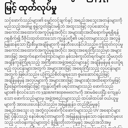
မြင့် ထုတ်လုပ်မှု
သင့်ဖောက်သည်များ၏ မျှော်လင့်ချက်နှင့် အရည်အသွေးအတန်းများကို
မည်သည့်အခါမျှ စွန့်လွှတ်ခြင်းမရှိဘဲ အထူးသဖြင့် လုပ်ဆောင်မှု
အကောင်အထောက်အကူပုံမှန်အတိုင်း အများဆုံးအထိရောက်မှုရရှိရန်
ဂရုစိုက်၍ ဒီဇိုင်းထုတ်ထားသော ကျွန်ုပ်တို့၏ ပရင်တာများသည် အလွန်
မြန်ဆန်သော ပြီးစီးမှုအချိန်များကို ဖန်တီးပေးနိုင်ပါသည်။ ဤထုတ်လုပ်မှု
အကောင်အထောက်အကူပုံမှန်အတိုင်း အထူးအရေးကြီးသည်မှာ အများ
အားဖြင့် အထွက်နောက်ကြောင်းများ၊ နှစ်သစ်ကူးပိတ်ရက်များ သို့မဟုတ်
အချိန်ကုန်ကြုံရသည့် အကြီးစားအဖွဲ့အစည်းများနှင့် အချိန်မှန်မှန် ပေးပို့ရ
မည့် လုပ်ငန်းများအတွက် အများအားဖြင့် အရေးကြီးသည့် လုပ်ငန်းများ
အတွက် ဖြစ်ပါသည်။ ယုံကြည်စိတ်ချရသော စွမ်းဆောင်ရည်ဖြင့်
အချိန်မှန်မှန် အလုပ်များကို အများအားဖြင့် အများဆုံးအထိရောက်မှုဖြင့်
ပြီးမြောက်စေခြင်းဖြင့် ကျွန်ုပ်တို့၏ ပရင်တာများသည် ဖောက်သည်
များ၏ စုံလင်သော က удовлетворенностьကို အာမခံပေးပြီး ကျေနပ်
သော ဖောက်သည်များမှ အဖွဲ့အစည်းများသည် ထပ်ခါထပ်ခါ ဝယ်ယူမှု
များကို အားပေးပေးနိုင်ပါသည်။ အမြန်နှုန်း၊ တည်ငြိမ်မှုနှင့်
အရည်အသွေး ဟု အတွဲလုပ်ဖော်ကိုင်ဖောက်များသည် UV အရောင်များ
ဖြင့် ပုံနှိပ်သည့် နေပ်စ်ပရင်တာများကို အမြန်နှုန်းမှန်သော ဝန်ဆောင်မှုပေး
သည့် ပတ်ဝန်းကျင်များတွင် ဖွံ့ဖြိုးတိုးတက်မှုနှင့် အမည်အသိအမှု