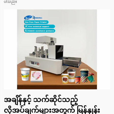
ပါသည်။
အချိန်နှင့် သက်ဆိုင်သည့်
လိုအပ်ချက်များအတွက် မြန်နှုန်း