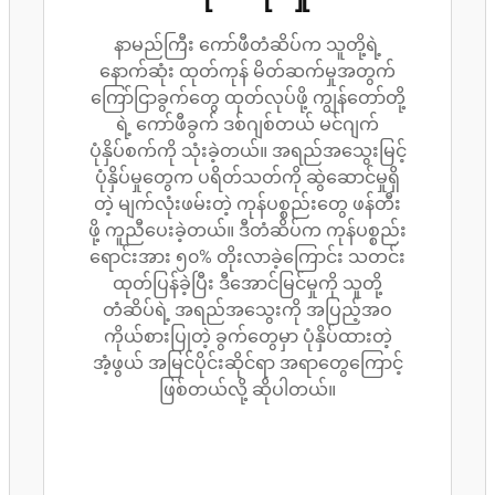
နာမည်ကြီး ကော်ဖီတံဆိပ်က သူတို့ရဲ့
နောက်ဆုံး ထုတ်ကုန် မိတ်ဆက်မှုအတွက်
ကြော်ငြာခွက်တွေ ထုတ်လုပ်ဖို့ ကျွန်တော်တို့
ရဲ့ ကော်ဖီခွက် ဒစ်ဂျစ်တယ် မင်ဂျက်
ပုံနှိပ်စက်ကို သုံးခဲ့တယ်။ အရည်အသွေးမြင့်
ပုံနှိပ်မှုတွေက ပရိတ်သတ်ကို ဆွဲဆောင်မှုရှိ
တဲ့ မျက်လုံးဖမ်းတဲ့ ကုန်ပစ္စည်းတွေ ဖန်တီး
ဖို့ ကူညီပေးခဲ့တယ်။ ဒီတံဆိပ်က ကုန်ပစ္စည်း
ရောင်းအား ၅၀% တိုးလာခဲ့ကြောင်း သတင်း
ထုတ်ပြန်ခဲ့ပြီး ဒီအောင်မြင်မှုကို သူတို့
တံဆိပ်ရဲ့ အရည်အသွေးကို အပြည့်အဝ
ကိုယ်စားပြုတဲ့ ခွက်တွေမှာ ပုံနှိပ်ထားတဲ့
အံ့ဖွယ် အမြင်ပိုင်းဆိုင်ရာ အရာတွေကြောင့်
ဖြစ်တယ်လို့ ဆိုပါတယ်။