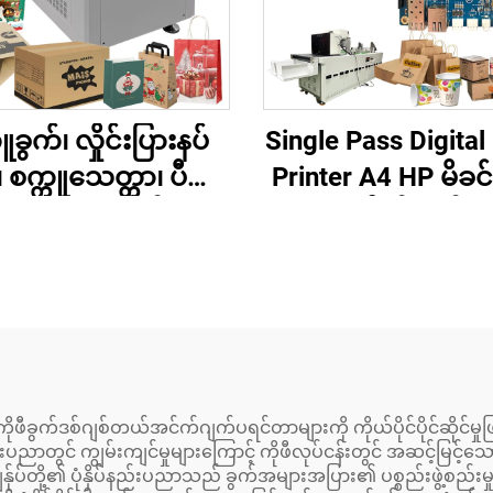
ူခွက်၊ လှိုင်းပြားနပ်
Single Pass Digital 
 စက္ကူသေတ္တာ၊ ပီဇာ၊
Printer A4 HP မိခင
အဝတ်၊ ခရမ်းစ်စက္ကူ
စက္ကူအိတ် ခွက် ဓ
စသည့်အတွက်
လောင်စာ တစ်ကြိ
အလျောက်အမြန်နှုန်း
တည်းဖြတ်သန်းသော 
် ဖိအားပေးစက် ပရင့်
ဘုတ် 975/972/97
တာ
ရေအခြေပြုမင်မျ
ုဖီခွက်ဒစ်ဂျစ်တယ်အင်က်ဂျက်ပရင်တာများကို ကိုယ်ပိုင်ပိုင်ဆိုင်မှုဖ
ာတွင် ကျွမ်းကျင်မှုများကြောင့် ကိုဖီလုပ်ငန်းတွင် အဆင့်မြင့်သော
န်ုပ်တို့၏ ပုံနှိပ်နည်းပညာသည် ခွက်အများအပြား၏ ပစ္စည်းဖွဲ့စည်းမှ