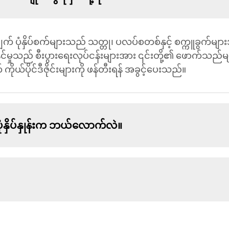
ဂျက် ပုံနှိပ်စက်များသည် သတ္တု၊ ပလပ်စတစ်နှင့် စက္ကူခွက်မျာ
ုံးနိုင်မှုသည် စီးပွားရေးလုပ်ငန်းများအား ၎င်းတို့၏ ဖောက်သည
ပိုင်ဒီဇိုင်းများကို ဖန်တီးရန် အခွင့်ပေးသည်။
ံး ပုံနှိပ်နှုန်းက ဘယ်လောက်လဲ။