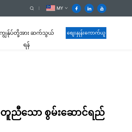
MY
ကျွန်ုပ်တို့အား ဆက်သွယ်
စျေးနှုန်းကောက်ယူ
ရန်
ရန်
 မတူညီသော စွမ်းဆောင်ရည်