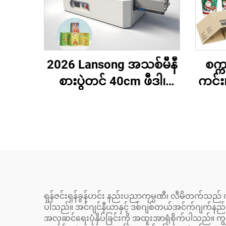
2026 Lansong အသစ်မီနီ
စက္က
စားပွဲတင် 40cm ဖီဒါ၊
ကင်း၊
Single Pass Printer၊ DIY
စက္ကူ
ခရစ္စမတ်လက်ဆောင်၊
စက္ကူအိတ်၊ ကော်ဖီခွက်၊
အလို
ဂျူးတိုင်းကတ် စာရိုက်စက်
မြင့
ရှန်ဇင်းရှန်ခွန်ဟင်း နည်းပညာကုမ္ပဏီ၊ လီမိတက်သည် ကိ
ပါသည်။ အင်ဂျင်နီယာနှင့် ဒစ်ဂျစ်တယ်အင်က်ဂျက်နည်းပည
အလှဆင်ရေးပုံနှိပ်ခြင်းကို အထူးအာရုံစိုက်ပါသည်။ ကျွ