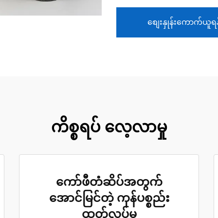
စျေးနှုန်းကောက်ယူရန
ကိစ္စရပ် လေ့လာမှု
ကော်ဖီတံဆိပ်အတွက်
အောင်မြင်တဲ့ ကုန်ပစ္စည်း
ထုတ်လုပ်မှု