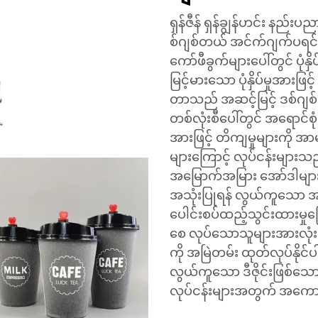
ရှန်ဇီန် ရှန်ချွန်ဟင်း နည
စ်ဂျစ်တယ် အင်က်ဂျက်ပရင်
ကော်ဖီခွက်များပေါ်တွင် ပုံ
မြင့်မားသော ပုံနှိပ်မှုအား
တာသည် အဆင့်မြင့် ဒစ်ဂျစ်
တစ်လုံးစီပေါ်တွင် အရောင်စုံမ
အားဖြင့် တိကျမှုများကို အာမခ
များကြောင့် လုပ်ငန်းမျာ
အမြောက်အမြား အော်ဒါများက
အသုံးပြုရန် လွယ်ကူသော အင
ပေါင်းစပ်ထည့်သွင်းထားမှုက
စေ လုပ်သောသူများအားလုံး
ကို အမြဲတမ်း ထုတ်လုပ်နို
လွယ်ကူသော ဒီဇိုင်းဖြစ်သော
လုပ်ငန်းများအတွက် အကောင်