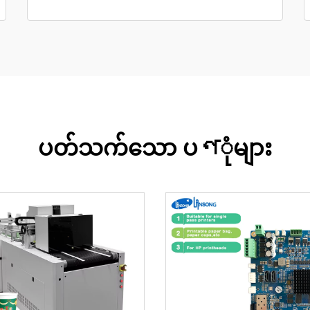
ပတ်သက်သော ပণုံများ