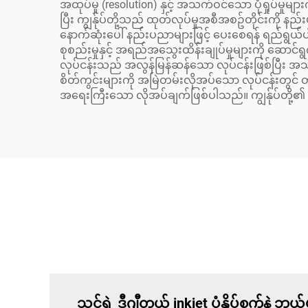
အထုပ်မှု (resolution) နှင့် အသက်ဝင်သော ပုံရှုပ်မှုမျ
ပြီး ကျွန်ုပ်တို့သည် ထုတ်လုပ်မှုအစီအစဥ်တိုင်းကို 
နောက်ဆုံးပေါ် နည်းပညာများဖြင့် ပေးစေရန် ရည်ရွယ်ပါသ
စုစည်းမှုနှင့် အရည်အသွေးထိန်းချုပ်မှုများကို ဆေ
လုပ်ငန်းသည် အလွန်မြန်ဆန်သော လုပ်ငန်းဖြစ်ပြီး အသ
စိတ်ကွင်းများကို အမြဲတမ်းလိုအပ်သော လုပ်ငန်းတွင် တ
အရေးကြီးသော လိုအပ်ချက်ဖြစ်ပါသည်။ ကျွန်ုပ်တို့၏
သင့်ရဲ့ ဒီဂျီတယ် inkjet ပုံနှိပ်စက်နဲ့ ဘယ်