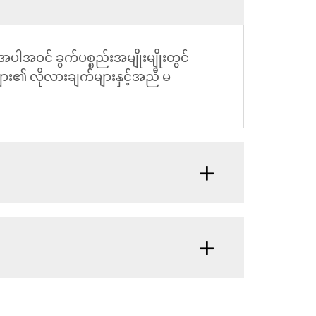
းအပါအဝင် ခွက်ပစ္စည်းအမျိုးမျိုးတွင်
်များ၏ လိုလားချက်များနှင့်အညီ မ