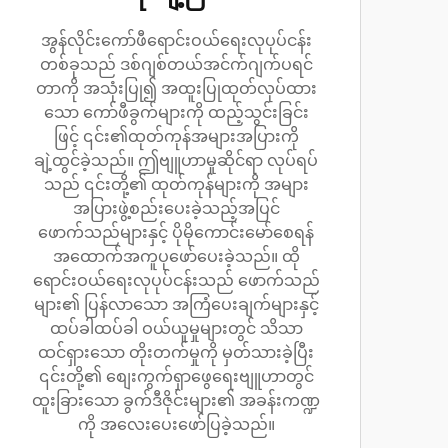
အွန်လိုင်းကော်ဖီရောင်းဝယ်ရေးလုပုပ်ငန်း
တစ်ခုသည် ဒစ်ဂျစ်တယ်အင်က်ဂျက်ပရင်
တာကို အသုံးပြု၍ အထူးပြုထုတ်လုပ်ထား
သော ကော်ဖီခွက်များကို ထည့်သွင်းခြင်း
ဖြင့် ၎င်း၏ထုတ်ကုန်အများအပြားကို
ချဲ့ထွင်ခဲ့သည်။ ဤဗျူဟာမှုဆိုင်ရာ လုပ်ရပ်
သည် ၎င်းတို့၏ ထုတ်ကုန်များကို အများ
အပြားဖွဲ့စည်းပေးခဲ့သည့်အပြင်
ဖောက်သည်များနှင့် ပိုမိုကောင်းမော်စေရန်
အထောက်အကူပုဖော်ပေးခဲ့သည်။ ထို
ရောင်းဝယ်ရေးလုပုပ်ငန်းသည် ဖောက်သည်
များ၏ ပြန်လာသော အကြံပေးချက်များနှင့်
ထပ်ခါထပ်ခါ ဝယ်ယူမှုများတွင် သိသာ
ထင်ရှားသော တိုးတက်မှုကို မှတ်သားခဲ့ပြီး
၎င်းတို့၏ စျေးကွက်ရှာဖွေရေးဗျူဟာတွင်
ထူးခြားသော ခွက်ဒီဇိုင်းများ၏ အခန်းကဏ္ဍ
ကို အလေးပေးဖော်ပြခဲ့သည်။