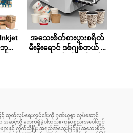
Inkjet
အသေးစိတ်စားပွားစရိတ်
်ဘုတ်
မီးခိုးရောင် ဒစ်ဂျစ်တယ် ပ
ာတ်
ရင်တာ ခွက်ဖန်ပရင်တင်း
မ်
ကော်ဖီခွက် စက္ကူအိတ်ပ
မိခင်
ရင်တင်း စက္ကူတိုင်း ကရမ်
3/974
စက္ကူအတွက်
ား
ြင့် ထုတ်လုပ်ရေးလုပ်ငန်းကို ဂုဏ်ယူစွာ လုပ်ဆောင်
 အဆင့်သို့ ရောက်ရှိခဲ့ပါသည်။ ကုန်ပစ္စည်းအပေါ်တွင်
ုများနှင့် ကိုက်ညီပြီး အရည်အသွေးမြင့်မှု၊ အသေးစိတ်