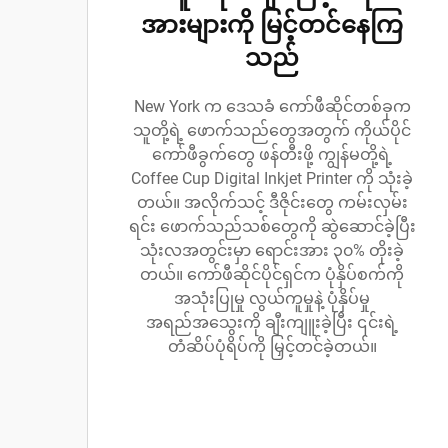
အားများကို မြင့်တင်နေကြ
သည်
New York က ဒေသခံ ကော်ဖီဆိုင်တစ်ခုက
သူတို့ရဲ့ ဖောက်သည်တွေအတွက် ကိုယ်ပိုင်
ကော်ဖီခွက်တွေ ဖန်တီးဖို့ ကျွန်မတို့ရဲ့
Coffee Cup Digital Inkjet Printer ကို သုံးခဲ့
တယ်။ အလိုက်သင့် ဒီဇိုင်းတွေ ကမ်းလှမ်း
ရင်း ဖောက်သည်သစ်တွေကို ဆွဲဆောင်ခဲ့ပြီး
သုံးလအတွင်းမှာ ရောင်းအား ၃၀% တိုးခဲ့
တယ်။ ကော်ဖီဆိုင်ပိုင်ရှင်က ပုံနှိပ်စက်ကို
အသုံးပြုမှု လွယ်ကူမှုနဲ့ ပုံနှိပ်မှု
အရည်အသွေးကို ချီးကျူးခဲ့ပြီး ၎င်းရဲ့
တံဆိပ်ပုံရိပ်ကို မြှင့်တင်ခဲ့တယ်။