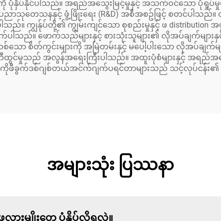
ားကို ပုံနှိပ်နိုင်ပါသည်။ အရည်အသွေးမြင့်မှုနှင့် အသက်ဝင်သော ပုံရှ
နည်းပညာသုတေသနနှင့် ဖွံ့ဖြိုးရေး (R&D) အစီအစဥ်ဖြင့် စတင်ပါသည်။
ည်။ ကျွန်ုပ်တို့၏ ကျွမ်းကျင်သော စုစည်းမှုနှင့် ဖ distribution 
ာင်ရွက်ပါသည်။ ဖောက်သည်များနှင့် စားသုံးသူများ၏ လိုအပ်ချက်မျ
စ်သော စိတ်ကွင်းများကို အမြဲတမ်းနှင့် မပေါ့ပါးသော လိုအပ်ချက်မ
ီထွင်မှုသည် အလွန်အရေးကြီးပါသည်။ အထူးပုံစံများနှင့် အရည်အသွေးမ
 ကိုဖီခွက်ဒစ်ဂျစ်တယ်အင်က်ဂျက်ပရင်တာများသည် သင့်လုပ်ငန်း၏ 
အများသုံး ပြဿနာ
ဖလားမျိုးတွေ ပုံနှိပ်လို့ရလဲ။