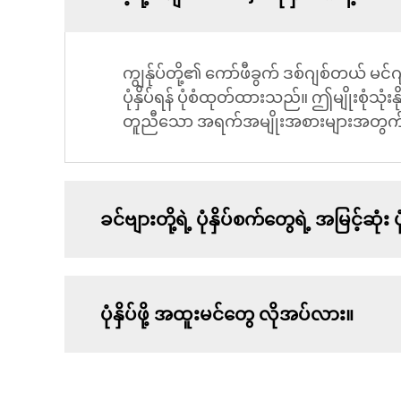
ကျွန်ုပ်တို့၏ ကော်ဖီခွက် ဒစ်ဂျစ်တယ် မင်
ပုံနှိပ်ရန် ပုံစံထုတ်ထားသည်။ ဤမျိုးစုံသ
တူညီသော အရက်အမျိုးအစားများအတွက် ကိုယ်
ခင်ဗျားတို့ရဲ့ ပုံနှိပ်စက်တွေရဲ့ အမြင့်ဆု
ပုံနှိပ်ဖို့ အထူးမင်တွေ လိုအပ်လား။