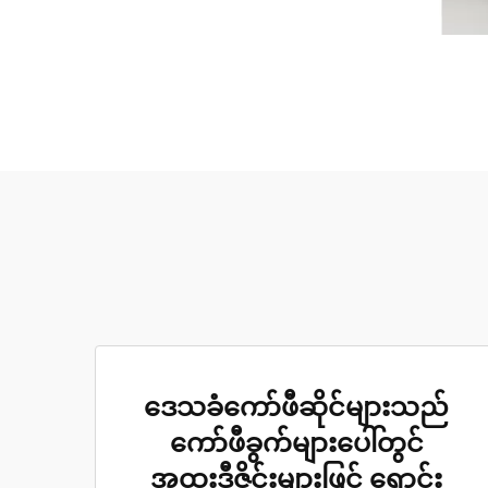
ဒေသခံကော်ဖီဆိုင်များသည်
ကော်ဖီခွက်များပေါ်တွင်
အထူးဒီဇိုင်းများဖြင့် ရောင်း