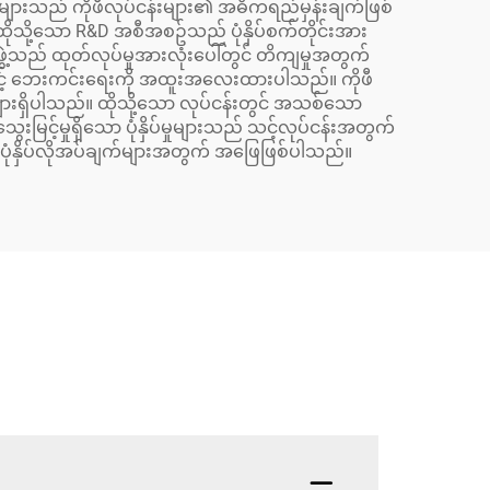
ုပ်မှုများသည် ကိုဖီလုပ်ငန်းများ၏ အဓိကရည်မှန်းချက်ဖြစ်
 ထိုသို့သော R&D အစီအစဥ်သည် ပုံနှိပ်စက်တိုင်းအား
အဖွဲ့သည် ထုတ်လုပ်မှုအားလုံးပေါ်တွင် တိကျမှုအတွက်
ားနှင့် ဘေးကင်းရေးကို အထူးအလေးထားပါသည်။ ကိုဖီ
ျားရှိပါသည်။ ထိုသို့သော လုပ်ငန်းတွင် အသစ်သော
ြင့်မှုရှိသော ပုံနှိပ်မှုများသည် သင့်လုပ်ငန်းအတွက်
ပုံနှိပ်လိုအပ်ချက်များအတွက် အဖြေဖြစ်ပါသည်။