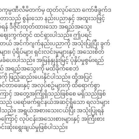
်းပညာကုမ္ပဏီလီမိတက်မှ ထုတ်လုပ်သော ကော်ဖီခွက်ဒ
တာသည် စွန်းသော နည်းပညာနှင့် အထူးသဖြင့်
နှိပ်ရန် ဒီဇိုင်းထုတ်ထားသော အရည်အသွေး
ဖြင့် ဈေးကွက်တွင် ထင်ရှားပါသည်။ ဤပရင်
တယ် အင်က်ဂျက်နည်းပညာကို အသုံးပြုပြီး ခွက်
ျား၊ ပုံရိပ်များ ရှင်းလင်းမှုများနှင့် အသေးစိတ်
ံပေးပါသည်။ အမြန်နှုန်းမြင့် ပုံနှိပ်မှုစွမ်းရည်
းသည် အရည်အသွေးကို မထိခိုက်စေဘဲ
ို ဖြည့်ဆည်းပေးနိုင်ပါသည်။ ထို့အပြင်
်တာဖေးနှင့် အလုပ်စဥ်များကို ထိရောက်စွာ
ြောင့် အတွေ့အကြုံရှိသည်ဖြစ်စေ မရှိသည်ဖြစ်
သည် ပရော်ဖက်ရှင်နယ်အဆင့်ရှိသော ရလဒ်များ
င်ပါသည်။ အရွယ်အစားသေးငယ်ပြီး အသုံးပြုရန်
ကြောင့် လုပ်ငန်းအသေးစားများနှင့် အကြီးစား
းဆုံးရွေးချယ်မှုဖြစ်ပါသည်။