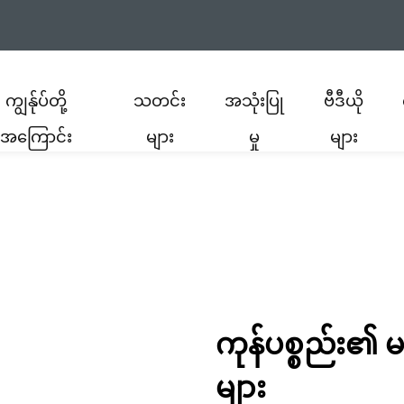
ကျွန်ုပ်တို့
သတင်း
အသုံးပြု
ဗီဒီယို
အကြောင်း
များ
မှု
များ
ကုန်ပစ္စည်း၏
များ