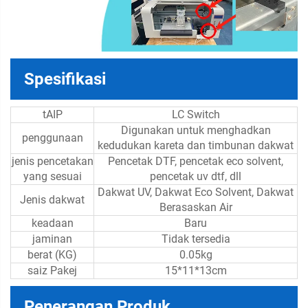
Spesifikasi
tAIP
LC Switch
Digunakan untuk menghadkan
penggunaan
kedudukan kareta dan timbunan dakwat
jenis pencetakan
Pencetak DTF, pencetak eco solvent,
yang sesuai
pencetak uv dtf, dll
Dakwat UV, Dakwat Eco Solvent, Dakwat
Jenis dakwat
Berasaskan Air
keadaan
Baru
jaminan
Tidak tersedia
berat (KG)
0.05kg
saiz Pakej
15*11*13cm
Penerangan Produk