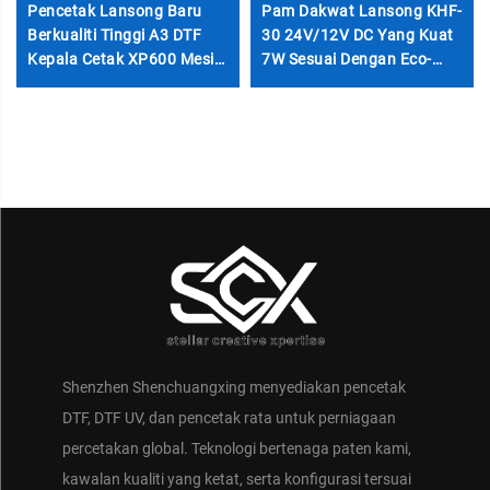
Pencetak Lansong Baru
Pam Dakwat Lansong KHF-
Berkualiti Tinggi A3 DTF
30 24V/12V DC Yang Kuat
Kepala Cetak XP600 Mesin
7W Sesuai Dengan Eco-
Pemindah Baju-T
Solvent Aksesori Pencetak
Automatik Garansi 1 Tahun
DTF Baharu Pencetak
untuk Perniagaan Kecil
Inkjet
Shenzhen Shenchuangxing menyediakan pencetak
DTF, DTF UV, dan pencetak rata untuk perniagaan
percetakan global. Teknologi bertenaga paten kami,
kawalan kualiti yang ketat, serta konfigurasi tersuai