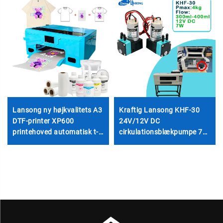
Lansong ny højkvalitets A3
Kraftig Lansong KHF-30
DTF-printer XP600
24V/12V DC
printehoved automatisk t-
cirkulationsblækpumpe 7W
shirt transfermaskine 1 års
Eco-Solvent kompatibel ny
garanti til små
DTF-printer inkjet-tilbehør
virksomheder