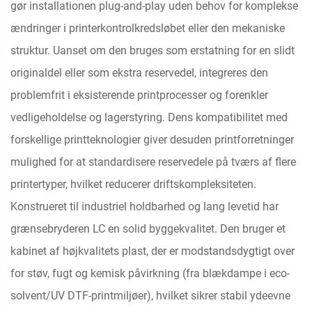
gør installationen plug-and-play uden behov for komplekse
ændringer i printerkontrolkredsløbet eller den mekaniske
struktur. Uanset om den bruges som erstatning for en slidt
originaldel eller som ekstra reservedel, integreres den
problemfrit i eksisterende printprocesser og forenkler
vedligeholdelse og lagerstyring. Dens kompatibilitet med
forskellige printteknologier giver desuden printforretninger
mulighed for at standardisere reservedele på tværs af flere
printertyper, hvilket reducerer driftskompleksiteten.
Konstrueret til industriel holdbarhed og lang levetid har
grænsebryderen LC en solid byggekvalitet. Den bruger et
kabinet af højkvalitets plast, der er modstandsdygtigt over
for støv, fugt og kemisk påvirkning (fra blækdampe i eco-
solvent/UV DTF-printmiljøer), hvilket sikrer stabil ydeevne