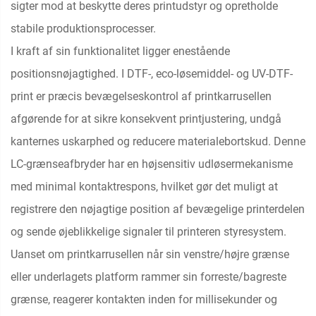
sigter mod at beskytte deres printudstyr og opretholde
stabile produktionsprocesser.
I kraft af sin funktionalitet ligger enestående
positionsnøjagtighed. I DTF-, eco-løsemiddel- og UV-DTF-
print er præcis bevægelseskontrol af printkarrusellen
afgørende for at sikre konsekvent printjustering, undgå
kanternes uskarphed og reducere materialebortskud. Denne
LC-grænseafbryder har en højsensitiv udløsermekanisme
med minimal kontaktrespons, hvilket gør det muligt at
registrere den nøjagtige position af bevægelige printerdelen
og sende øjeblikkelige signaler til printeren styresystem.
Uanset om printkarrusellen når sin venstre/højre grænse
eller underlagets platform rammer sin forreste/bagreste
grænse, reagerer kontakten inden for millisekunder og