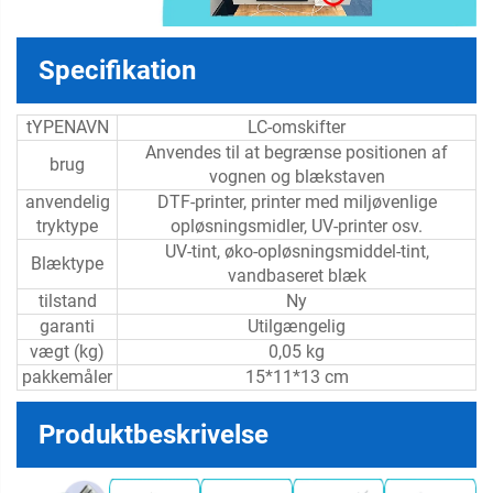
Specifikation
tYPENAVN
LC-omskifter
Anvendes til at begrænse positionen af
brug
vognen og blækstaven
anvendelig
DTF-printer, printer med miljøvenlige
tryktype
opløsningsmidler, UV-printer osv.
UV-tint, øko-opløsningsmiddel-tint,
Blæktype
vandbaseret blæk
tilstand
Ny
garanti
Utilgængelig
vægt (kg)
0,05 kg
pakkemåler
15*11*13 cm
Produktbeskrivelse