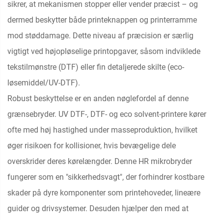
sikrer, at mekanismen stopper eller vender præcist – og
dermed beskytter både printeknappen og printerramme
mod støddamage. Dette niveau af præcision er særlig
vigtigt ved højopløselige printopgaver, såsom indviklede
tekstilmønstre (DTF) eller fin detaljerede skilte (eco-
løsemiddel/UV-DTF).
Robust beskyttelse er en anden nøglefordel af denne
grænsebryder. UV DTF-, DTF- og eco solvent-printere kører
ofte med høj hastighed under masseproduktion, hvilket
øger risikoen for kollisioner, hvis bevægelige dele
overskrider deres kørelængder. Denne HR mikrobryder
fungerer som en "sikkerhedsvagt", der forhindrer kostbare
skader på dyre komponenter som printehoveder, lineære
guider og drivsystemer. Desuden hjælper den med at