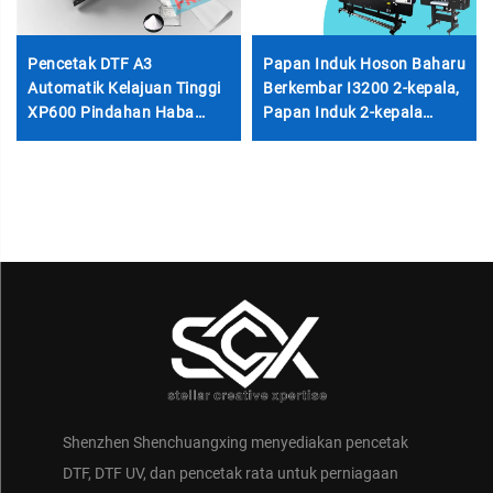
Pencetak DTF A3
Papan Induk Hoson Baharu
Automatik Kelajuan Tinggi
Berkembar I3200 2-kepala,
XP600 Pindahan Haba
Papan Induk 2-kepala
Procolored Set Penuh
I3200 untuk Pencetak
untuk Baju-T, Topi dan Kain
Format Besar Dtf Eco
Apa Jua dengan Ketuhar
Solven - Baharu 6 Bulan
Penggoyang
Shenzhen Shenchuangxing menyediakan pencetak
DTF, DTF UV, dan pencetak rata untuk perniagaan