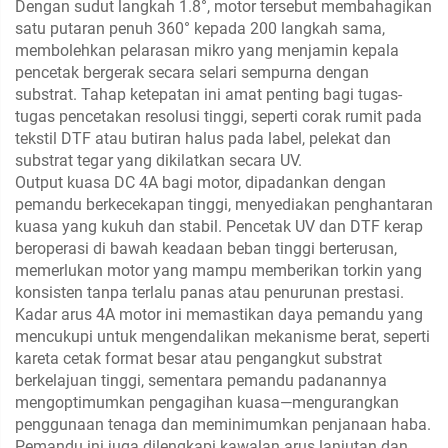
Dengan sudut langkah 1.8°, motor tersebut membahagikan
satu putaran penuh 360° kepada 200 langkah sama,
membolehkan pelarasan mikro yang menjamin kepala
pencetak bergerak secara selari sempurna dengan
substrat. Tahap ketepatan ini amat penting bagi tugas-
tugas pencetakan resolusi tinggi, seperti corak rumit pada
tekstil DTF atau butiran halus pada label, pelekat dan
substrat tegar yang dikilatkan secara UV.
Output kuasa DC 4A bagi motor, dipadankan dengan
pemandu berkecekapan tinggi, menyediakan penghantaran
kuasa yang kukuh dan stabil. Pencetak UV dan DTF kerap
beroperasi di bawah keadaan beban tinggi berterusan,
memerlukan motor yang mampu memberikan torkin yang
konsisten tanpa terlalu panas atau penurunan prestasi.
Kadar arus 4A motor ini memastikan daya pemandu yang
mencukupi untuk mengendalikan mekanisme berat, seperti
kareta cetak format besar atau pengangkut substrat
berkelajuan tinggi, sementara pemandu padanannya
mengoptimumkan pengagihan kuasa—mengurangkan
penggunaan tenaga dan meminimumkan penjanaan haba.
Pemandu ini juga dilengkapi kawalan arus lanjutan dan