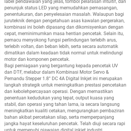
label pendawaian yang jelas, tombol pelarasan intuitif, dan
penunjuk status LED yang memudahkan pemasangan,
penentukuran, dan penyelesaian masalah. Walaupun bagi
juruteknik dengan pengetahuan asas kawalan pergerakan,
kombinasi ini boleh dipasang dan dikomisyenkan dengan
cepat, meminimumkan masa hentian pencetak. Selain itu,
pemacu menyokong fungsi perlindungan terlebih arus,
terlebih voltan, dan beban lebih, serta secara automatik
dimatikan dalam keadaan tidak normal untuk melindungi
motor dan komponen pencetak.
Bagi perniagaan yang bergantung kepada pencetak UV
dan DTF, melabur dalam Kombinasi Motor Servo &
Pemandu Stepper 1.8° DC 4A Digital Inkjet ini merupakan
langkah strategik untuk meningkatkan prestasi pencetakan
dan kebolehpercayaan operasi. Dengan memastikan
penentuan kedudukan yang tepat, output kuasa yang
stabil, dan operasi yang tahan lama, ia secara langsung
meningkatkan kualiti cetakan, mengurangkan pembaziran
bahan akibat percetakan silap, serta memperpanjang
jangka hayat keseluruhan pencetak. Telah diuji secara rapi
untuk memenuhi piawaian digital inkjet industri,