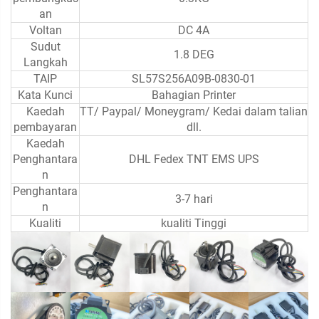
an
Voltan
DC 4A
Sudut
1.8 DEG
Langkah
TAIP
SL57S256A09B-0830-01
Kata Kunci
Bahagian Printer
Kaedah
TT/ Paypal/ Moneygram/ Kedai dalam talian
pembayaran
dll.
Kaedah
Penghantara
DHL Fedex TNT EMS UPS
n
Penghantara
3-7 hari
n
Kualiti
kualiti Tinggi