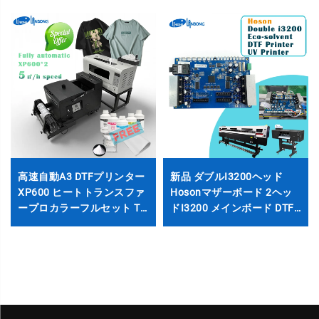
高速自動A3 DTFプリンター
新品 ダブルI3200ヘッド
XP600 ヒートトランスファ
Hosonマザーボード 2ヘッ
ープロカラーフルセット T
ドI3200 メインボード DTF
シャツ、帽子、布地用 シェ
エコソルベント大型プリン
ーカーオーブン付き
ター用 - 新品 6か月保証