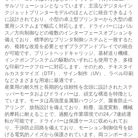
サルソリューションとなっています。主流なデジタルイン
クジェットプリンターモデルのほとんどに統合できるよう
に設計されており、小型の卓上型プリンターから大型の産
業用システムまで幅広く対応します。ドライバーにはパル
ス／方向制御などの複数のインターフェースオプションを
備えており、標準的なプリンタ制御システムと一致するた
め、複雑な改造を必要とせずプラグアンドプレイでの統合
が可能です。プリントヘッドキャリッジ、基材送り機構、
インクポンプシステムの駆動のいずれにも使用でき、多様
な印刷ワークフローに対応します。そのため、テキスタイ
ルカスタマイズ（DTF）、サイン制作（UV）、ラベル印刷
などさまざまな用途に最適です。
産業用の耐久性と長期的な信頼性を念頭に設計されたステ
ッパーモータおよびドライバーは、頑丈な構造を特徴とし
ています。モータは高強度金属製ハウジング、腐食防止ベ
アリング、放熱設計を備えており、粉塵、温度変動、機械
的摩耗に耐えることで、過酷な作業環境での24／7連続運
転が可能です。ドライバーは保護ケースに収められてお
り、干渉防止回路を備えており、モーション制御信号を妨
げる電気的ノイズから保護されています。両コンポーネン