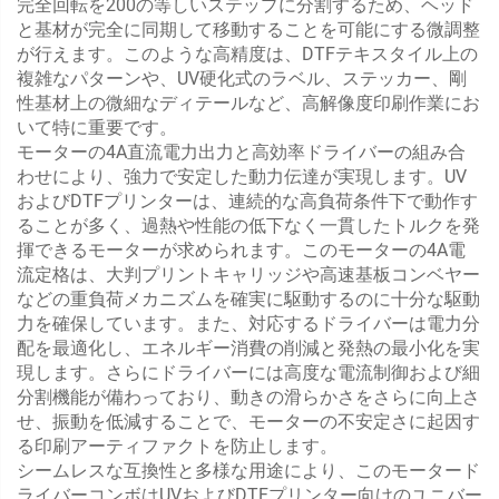
完全回転を200の等しいステップに分割するため、ヘッド
と基材が完全に同期して移動することを可能にする微調整
が行えます。このような高精度は、DTFテキスタイル上の
複雑なパターンや、UV硬化式のラベル、ステッカー、剛
性基材上の微細なディテールなど、高解像度印刷作業にお
いて特に重要です。
モーターの4A直流電力出力と高効率ドライバーの組み合
わせにより、強力で安定した動力伝達が実現します。UV
およびDTFプリンターは、連続的な高負荷条件下で動作す
ることが多く、過熱や性能の低下なく一貫したトルクを発
揮できるモーターが求められます。このモーターの4A電
流定格は、大判プリントキャリッジや高速基板コンベヤー
などの重負荷メカニズムを確実に駆動するのに十分な駆動
力を確保しています。また、対応するドライバーは電力分
配を最適化し、エネルギー消費の削減と発熱の最小化を実
現します。さらにドライバーには高度な電流制御および細
分割機能が備わっており、動きの滑らかさをさらに向上さ
せ、振動を低減することで、モーターの不安定さに起因す
る印刷アーティファクトを防止します。
シームレスな互換性と多様な用途により、このモータード
ライバーコンボはUVおよびDTFプリンター向けのユニバー