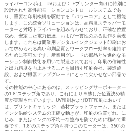
ライバーコンボは、UVおよびDTFプリンター向けに特別に
設計された高性能モーションコントロールシステムであ
り、重要な印刷機構を駆動する「パワーコア」として機能
します。この統合ソリューションは、高精度ステッパーモ
ーターと対応ドライバーを組み合わせており、正確な位置
決め、安定した電力伝達、および一貫性のある動作を実現
します。これらは商業用デジタルインクジェット印刷にお
いて求められる高い印刷品質とワークフロー効率を維持す
るために不可欠です。産業用グレードの部品と先進的なモ
ーション制御技術を用いて製造されており、印刷の信頼性
と出力精度を向上させることを目指す印刷会社、製造施
設、および機器アップグレードにとって欠かせない部品で
す。
その性能の中心にあるのは、ステッピングサーボモーター
の1.8°ステップ角であり、これにより卓越した位置決め精
度が実現されています。UV印刷およびDTF印刷において
は、プリントキャリッジ、基材プラットフォーム、または
インク供給システムの正確な動きが、印刷の位置ずれ、に
じみ、またはインクの不均一な塗布を防ぐために極めて重
要です。1.8°のステップ角を持つこのモーターは、360°の