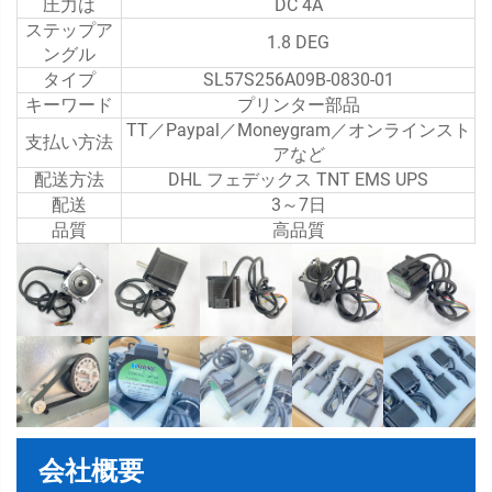
圧力は
DC 4A
ステップア
1.8 DEG
ングル
タイプ
SL57S256A09B-0830-01
キーワード
プリンター部品
TT／Paypal／Moneygram／オンラインスト
支払い方法
アなど
配送方法
DHL フェデックス TNT EMS UPS
配送
3～7日
品質
高品質
会社概要