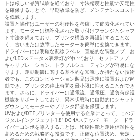
トは厳しい品質試験を経ており、寸法精度と性能の安定性
を確保することで、早期故障を防ぎ、メンテナンスコスト
を低減します。
設置と操作はユーザーの利便性を考慮して簡素化されてい
ます。モーターは標準化された取り付けフランジとシャフ
ト寸法を備えており、プリンタ構造を再設計することな
く、古いまたは故障したモーターを簡単に交換できます。
ドライバーには明確な配線ラベル、直感的な調整ノブ、お
よびLEDステータス表示灯が付いており、セットアップ、
キャリブレーション、トラブルシューティングが容易にな
ります。運動制御に関する基本的な知識しか持たない技術
者でも、このコンビネーション製品は迅速に設置および起
動でき、プリンタの停止時間を最小限に抑えることができ
ます。さらに、ドライバーは過電流、過電圧、過負荷保護
機能をサポートしており、異常状態時に自動的にシャット
ダウンしてモーターやプリンタ部品を保護します。
UVおよびDTFプリンターを使用する企業にとって、このデ
ジタルインクジェット1.8° DC 4Aステッパーモータードラ
イバーコンボを導入することは、印刷性能と運用信頼性を
高めるための戦略的な投資です。正確な位置決め、安定し