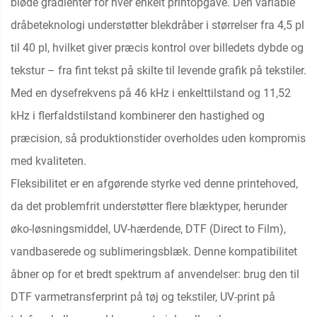
bløde gradienter for hver enkelt printopgave. Den variable
dråbeteknologi understøtter blekdråber i størrelser fra 4,5 pl
til 40 pl, hvilket giver præcis kontrol over billedets dybde og
tekstur – fra fint tekst på skilte til levende grafik på tekstiler.
Med en dysefrekvens på 46 kHz i enkelttilstand og 11,52
kHz i flerfaldstilstand kombinerer den hastighed og
præcision, så produktionstider overholdes uden kompromis
med kvaliteten.
Fleksibilitet er en afgørende styrke ved denne printehoved,
da det problemfrit understøtter flere blæktyper, herunder
øko-løsningsmiddel, UV-hærdende, DTF (Direct to Film),
vandbaserede og sublimeringsblæk. Denne kompatibilitet
åbner op for et bredt spektrum af anvendelser: brug den til
DTF varmetransferprint på tøj og tekstiler, UV-print på