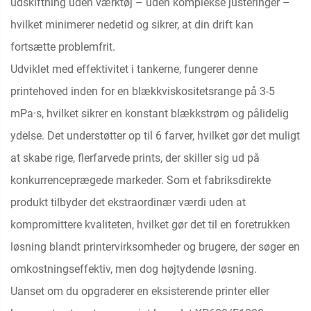
udskiftning uden værktøj – uden komplekse justeringer –
hvilket minimerer nedetid og sikrer, at din drift kan
fortsætte problemfrit.
Udviklet med effektivitet i tankerne, fungerer denne
printehoved inden for en blækkviskositetsrange på 3-5
mPa·s, hvilket sikrer en konstant blækkstrøm og pålidelig
ydelse. Det understøtter op til 6 farver, hvilket gør det muligt
at skabe rige, flerfarvede prints, der skiller sig ud på
konkurrenceprægede markeder. Som et fabriksdirekte
produkt tilbyder det ekstraordinær værdi uden at
kompromittere kvaliteten, hvilket gør det til en foretrukken
løsning blandt printervirksomheder og brugere, der søger en
omkostningseffektiv, men dog højtydende løsning.
Uanset om du opgraderer en eksisterende printer eller