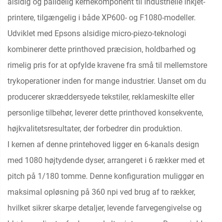
alsidig og pålidelig kernekomponent til industrielle inkjet-
printere, tilgængelig i både XP600- og F1080-modeller.
Udviklet med Epsons alsidige micro-piezo-teknologi
kombinerer dette printhoved præcision, holdbarhed og
rimelig pris for at opfylde kravene fra små til mellemstore
trykoperationer inden for mange industrier. Uanset om du
producerer skræddersyede tekstiler, reklameskilte eller
personlige tilbehør, leverer dette printhoved konsekvente,
højkvalitetsresultater, der forbedrer din produktion.
I kernen af denne printehoved ligger en 6-kanals design
med 1080 højtydende dyser, arrangeret i 6 rækker med et
pitch på 1/180 tomme. Denne konfiguration muliggør en
maksimal opløsning på 360 npi ved brug af to rækker,
hvilket sikrer skarpe detaljer, levende farvegengivelse og