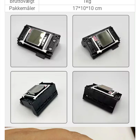
Bruttovægt
1kg
Pakkemåler
17*10*10 cm