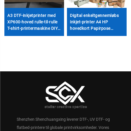
A3 DTF-inkjetprinter med
Digital enkeltgennemløbs
XP600-hoved rulle-til-rulle
inkjet-printer A4 HP
T-shirt-printermaskine DIY
hovedkort Papirpose
pink DTF-sæt til
Koppe Vifte
varmetransfertøj-tryk
Enkeltgennemløb
hovedkort
975/972/973/974
Vandbaserede blækker
Shenzhen Shenchuangxing leverer DTF-, UV DTF- og
flatbed-printere til globale printvirksomheder. Vores