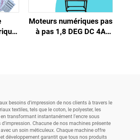
e
Moteurs numériques pas
rique
à pas 1,8 DEG DC 4A
ête
Moteur pas à pas servo-
m A4
pilote Moteur pas à pas
ateau
DTF pour imprimante UV
hone
Imprimante Dtf
lique
ux besoins d'impression de nos clients à travers le
textiles, tels que le coton, le polyester, les
on en transformant instantanément l'encre sous
des d'impression. Chacune de nos machines présente
t avec un soin méticuleux. Chaque machine offre
 et développement garantit que tous nos produits