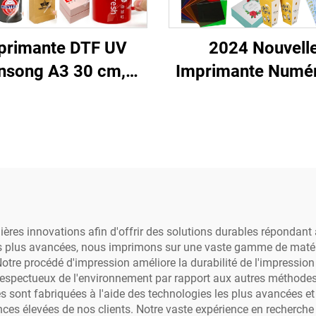
primante DTF UV
2024 Nouvell
nsong A3 30 cm,
Imprimante Numé
hine d'impression
de Bureau Monot
ocollants transferts,
Tx800 Uv 20x30c
imante d'étiquettes
Imprimante UV Pl
ristal tout-en-un
Coques de Télép
eau à rouleau avec
Autocollants Acry
laminoir
Verre
res innovations afin d'offrir des solutions durables répondant a
plus avancées, nous imprimons sur une vaste gamme de matériaux 
Notre procédé d'impression améliore la durabilité de l'impressi
ès respectueux de l'environnement par rapport aux autres métho
 sont fabriquées à l'aide des technologies les plus avancées e
ces élevées de nos clients. Notre vaste expérience en recherche