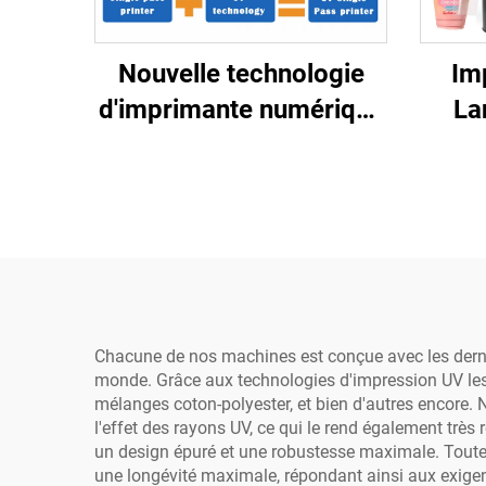
Nouvelle technologie
Im
d'imprimante numérique
La
UV à jet unique pour sac
mac
en plastique, sac-
d'aut
cadeau, boîte en
impr
plastique, papier
c
artistique, brochure,
roul
magazine, impression en
une seule passe
Chacune de nos machines est conçue avec les derniè
monde. Grâce aux technologies d'impression UV les 
mélanges coton-polyester, et bien d'autres encore. 
l'effet des rayons UV, ce qui le rend également tr
un design épuré et une robustesse maximale. Toutes
une longévité maximale, répondant ainsi aux exigen