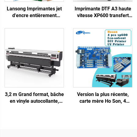
Lansong Imprimantes jet
Imprimante DTF A3 haute
d'encre entièrement
vitesse XP600 transfert
automatiques pour sacs
thermique Procolored
en tissu non tissé, carton
ensemble complet pour T-
ondulé, papier kraft,
shirt, chapeau, tout textile
mouchoirs, gobelets,
avec four agitateur
ventilateur
3,2 m Grand format, bâche
Version la plus récente,
en vinyle autocollante,
carte mère Ho Son, 4
imprimante numérique
têtes, xp600, pour
éco-solvant, traceur avec
imprimantes grand format
imprimantes jet d'encre
jet d'encre Lansong avec
I3200/xp600, fourni avec
encre éco-solvant UV
220V CMYK