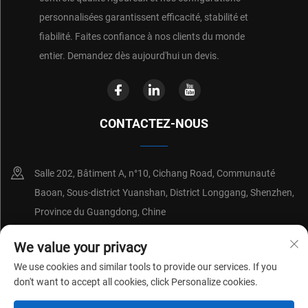
personnalisées garantissent efficacité, stabilité et
fiabilité. Faites confiance à nos clients du monde
entier. Demandez dès aujourd'hui un devis.
CONTACTEZ-NOUS
Salle 202, Bâtiment A, n°10, Cichang Road, Communauté
Baoan, Sous-district Yuanshan, District Longgang, Shenzhen,
Province du Guangdong, Chine
+86-18214652676
We value your privacy
We use cookies and similar tools to provide our services. If you
[email protected]
don't want to accept all cookies, click Personalize cookies.