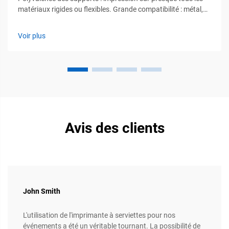
matériaux rigides ou flexibles. Grande compatibilité : métal,
verre, acrylique, carton ondulé et composites. Les machines
modernes d'impression UV à plat traitent des supports variés
Voir plus
allant bien au-delà des supports traditionnels, éliminant ainsi
le besoin...
Avis des clients
John Smith
L'utilisation de l'imprimante à serviettes pour nos
événements a été un véritable tournant. La possibilité de