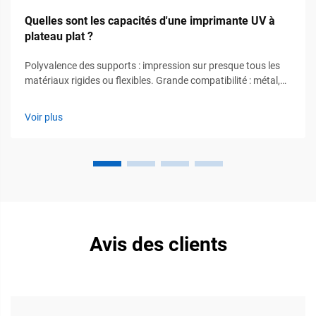
Quelles sont les capacités d'une imprimante UV à
plateau plat ?
Polyvalence des supports : impression sur presque tous les
matériaux rigides ou flexibles. Grande compatibilité : métal,
verre, acrylique, carton ondulé et composites. Les machines
modernes d'impression UV à plat traitent des supports variés
Voir plus
allant bien au-delà des supports traditionnels, éliminant ainsi
le besoin...
Avis des clients