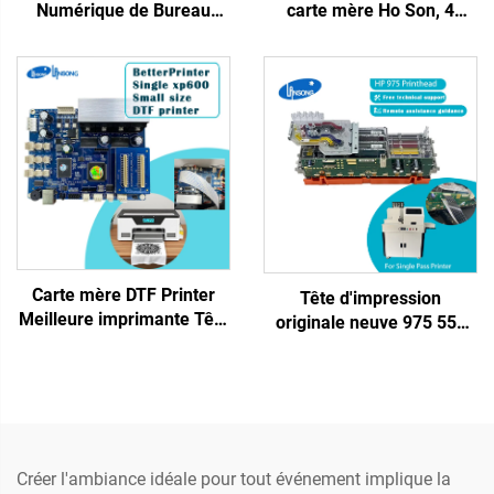
Numérique de Bureau
carte mère Ho Son, 4
Monotête Tx800 Uv
têtes, xp600, pour
20x30cm A4 Imprimante
imprimantes grand format
UV Plateau Coques de
jet d'encre Lansong avec
Téléphone Autocollants
encre éco-solvant UV
Acrylique Verre
Carte mère DTF Printer
Tête d'impression
Meilleure imprimante Tête
originale neuve 975 552
simple XP600 Carte mère
pour imprimante HP
avec tête d'impression
Pagewide MFP X452 X477
XP600 pour imprimante
577 975 972 974 477,
DTF UV à plat
pièces détachées pour
imprimante à passage
unique
Créer l'ambiance idéale pour tout événement implique la