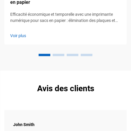
en papier
Efficacité économique et temporelle avec une imprimante
numérique pour sacs en papier : élimination des plaques et
faibles quantités minimales de commande permettant une
production rentable en petites séries. L'impression numérique
Voir plus
supprime ces plaques personnalisées coûteuses qui
coûtaient auparavant des centaines d'euros chacune...
Avis des clients
John Smith