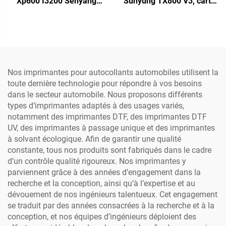
Xp600 I3200 Senyang
Sunyung TX800 V3, carte
Double tête Carte mère
élévatrice Senyang, carte
Carte de chariot
mère, connecteur pour
Imprimantes jet d'encre
carte tête TX800
grand format Encres
écologiques, solvant, UV
Nos imprimantes pour autocollants automobiles utilisent la
toute dernière technologie pour répondre à vos besoins
dans le secteur automobile. Nous proposons différents
types d’imprimantes adaptés à des usages variés,
notamment des imprimantes DTF, des imprimantes DTF
UV, des imprimantes à passage unique et des imprimantes
à solvant écologique. Afin de garantir une qualité
constante, tous nos produits sont fabriqués dans le cadre
d’un contrôle qualité rigoureux. Nos imprimantes y
parviennent grâce à des années d’engagement dans la
recherche et la conception, ainsi qu’à l’expertise et au
dévouement de nos ingénieurs talentueux. Cet engagement
se traduit par des années consacrées à la recherche et à la
conception, et nos équipes d’ingénieurs déploient des