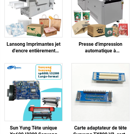
Lansong Imprimantes jet
Presse d'impression
d'encre entièrement
automatique à
automatiques pour sacs
alimentation haute vitesse
en tissu non tissé, carton
pour gobelet en papier,
ondulé, papier kraft,
serviette ondulée, carton,
mouchoirs, gobelets,
boîte à pizza, mouchoir,
ventilateur
papier kraft
Sun Yung Tête unique
Carte adaptateur de tête