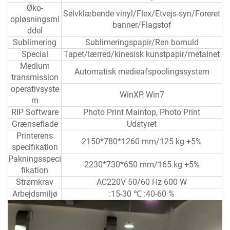
Øko-
Selvklæbende vinyl/Flex/Etvejs-syn/Foreret
opløsningsmi
banner/Flagstof
ddel
Sublimering
Sublimeringspapir/Ren bomuld
Special
Tapet/lærred/kinesisk kunstpapir/metalnet
Medium
Automatisk medieafspoolingssystem
transmission
operativsyste
WinXP, Win7
m
RIP Software
Photo Print Maintop, Photo Print
Grænseflade
Udstyret
Printerens
2150*780*1260 mm/125 kg +5%
specifikation
Pakningsspeci
2230*730*650 mm/165 kg +5%
fikation
Strømkrav
AC220V 50/60 Hz 600 W
Arbejdsmiljø
:15-30 ℃ :40-60 %