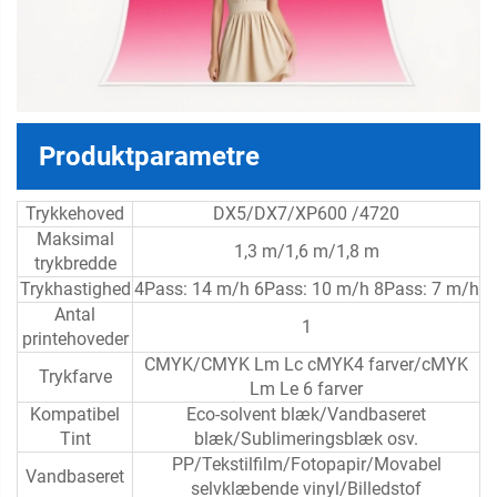
Produktparametre
Trykkehoved
DX5/DX7/XP600 /4720
Maksimal
1,3 m/1,6 m/1,8 m
trykbredde
Trykhastighed
4Pass: 14 m/h 6Pass: 10 m/h 8Pass: 7 m/h
Antal
1
printehoveder
CMYK/CMYK Lm Lc cMYK4 farver/cMYK
Trykfarve
Lm Le 6 farver
Kompatibel
Eco-solvent blæk/Vandbaseret
Tint
blæk/Sublimeringsblæk osv.
PP/Tekstilfilm/Fotopapir/Movabel
Vandbaseret
selvklæbende vinyl/Billedstof