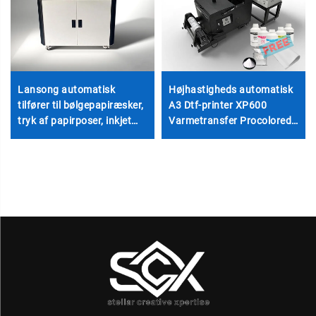
Lansong automatisk
Højhastigheds automatisk
tilfører til bølgepapiræsker,
A3 Dtf-printer XP600
tryk af papirposer, inkjet
Varmetransfer Procolored
enkeltpassage
Komplet sæt til T-shirt Hat
papkasseprinter med h P-
Ethvert tekstil med
hoved og computer
ristebageovn