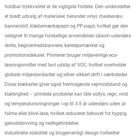
holdbar trykkvalitet er de vigtigste fordele. Den understøtter
et bredt udvalg af materialer, herunder vinyl, maskevæv,
bannerstof, klæbemærkepapir og PP-papir, hvilket gør den
velegnet til mange forskellige anvendelser såsom udendørs
skilte, begivenhedsbannere, køretøjsmærker og
promotionsdekaler. Printeren bruger miljøvenlige eco-
løsningsmidler med lavt udslip af VOC, hvilket overholder
globale miljøstandarder og sikrer sikkert drift i værksteder.
Disse blækarter giver også fremragende vejrmodstand og
klæbrighed – printede produkter kan tåle sollys, regn, vind
og temperatursvingninger i op til 3-5 år udendørs uden at
falme eller blive løse, hvilket reducerer behovet for hyppig
genudskrivning og vedligeholdelse.
Industrielle stabilitet og brugervenligt design forbedrer