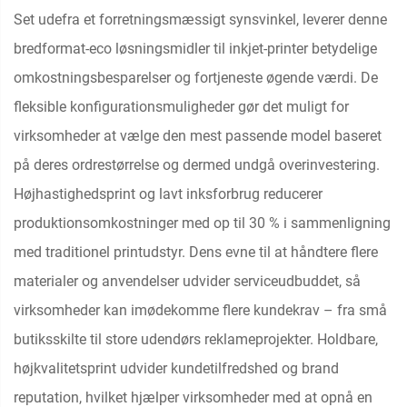
Set udefra et forretningsmæssigt synsvinkel, leverer denne
bredformat-eco løsningsmidler til inkjet-printer betydelige
omkostningsbesparelser og fortjeneste øgende værdi. De
fleksible konfigurationsmuligheder gør det muligt for
virksomheder at vælge den mest passende model baseret
på deres ordrestørrelse og dermed undgå overinvestering.
Højhastighedsprint og lavt inksforbrug reducerer
produktionsomkostninger med op til 30 % i sammenligning
med traditionel printudstyr. Dens evne til at håndtere flere
materialer og anvendelser udvider serviceudbuddet, så
virksomheder kan imødekomme flere kundekrav – fra små
butiksskilte til store udendørs reklameprojekter. Holdbare,
højkvalitetsprint udvider kundetilfredshed og brand
reputation, hvilket hjælper virksomheder med at opnå en