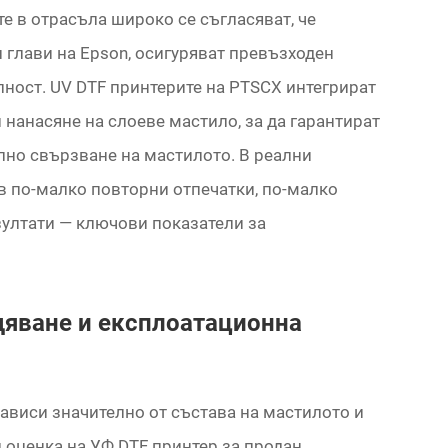
е в отрасъла широко се съгласяват, че
глави на Epson, осигуряват превъзходен
лност. UV DTF принтерите на PTSCX интегрират
 нанасяне на слоеве мастило, за да гарантират
лно свързване на мастилото. В реални
в по-малко повторни отпечатки, по-малко
зултати — ключови показатели за
дяване и експлоатационна
ависи значително от състава на мастилото и
оценка на УФ DTF принтер за продан,