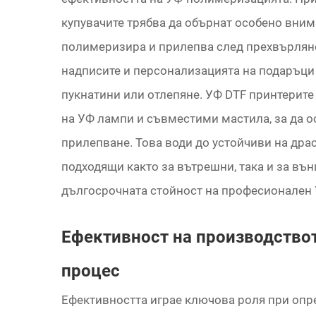
купувачите трябва да обърнат особено вним
полимеризира и прилепва след прехвърляне
надписите и персонализацията на подаръци
пукнатини или отлепяне. УФ DTF принтерит
на УФ лампи и съвместими мастила, за да 
прилепване. Това води до устойчиви на др
подходящи както за вътрешни, така и за въ
дългосрочната стойност на професионален 
Ефективност на производствот
процес
Ефективността играе ключова роля при опр