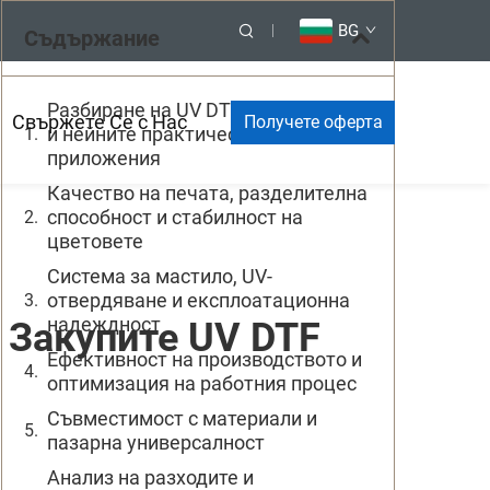
BG
Съдържание
Разбиране на UV DTF технологията
Свържете Се с Нас
Получете оферта
и нейните практически
приложения
Качество на печата, разделителна
способност и стабилност на
цветовете
Система за мастило, UV-
отвердяване и експлоатационна
надеждност
 Закупите UV DTF
Ефективност на производството и
оптимизация на работния процес
Съвместимост с материали и
пазарна универсалност
Анализ на разходите и