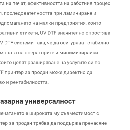
та на печат, ефективността на работния процес
, последователността при ламиниране и
подпомагането на малки предприятия, които
ративни етикети, UV DTF значително опростява
 DTF системи така, че да осигуряват стабилно
умората на операторите и минимизирайки
които целят разширяване на услугите си по
TF принтер за продан може директно да
во и рентабилността.
пазарна универсалност
печатането е широката му съвместимост с
тер за продан трябва да поддържа пренасяне