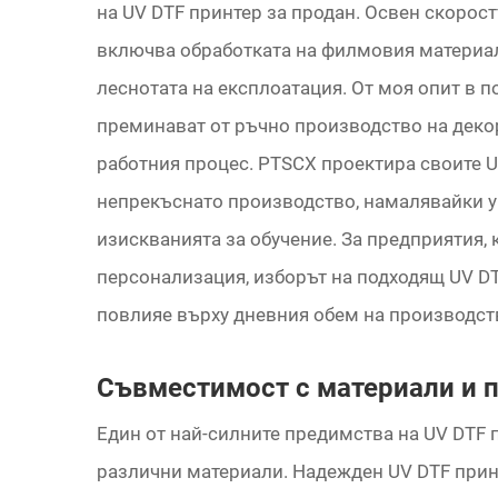
на UV DTF принтер за продан. Освен скорост
включва обработката на филмовия материал
леснотата на експлоатация. От моя опит в 
преминават от ръчно производство на деко
работния процес. PTSCX проектира своите UV
непрекъснато производство, намалявайки 
изискванията за обучение. За предприятия, 
персонализация, изборът на подходящ UV D
повлияе върху дневния обем на производст
Съвместимост с материали и 
Един от най-силните предимства на UV DTF 
различни материали. Надежден UV DTF прин