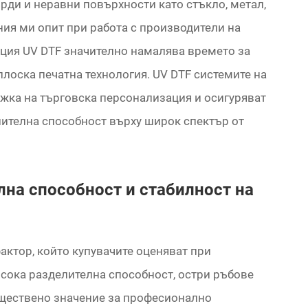
рди и неравни повърхности като стъкло, метал,
ния ми опит при работа с производители на
ация UV DTF значително намалява времето за
плоска печатна технология. UV DTF системите на
жка на търговска персонализация и осигуряват
лителна способност върху широк спектър от
лна способност и стабилност на
актор, който купувачите оценяват при
исока разделителна способност, остри ръбове
съществено значение за професионално