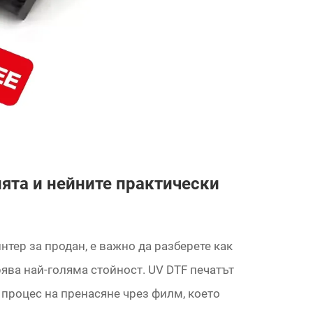
ията и нейните практически
нтер за продан, е важно да разберете как
рява най-голяма стойност. UV DTF печатът
 процес на пренасяне чрез филм, което