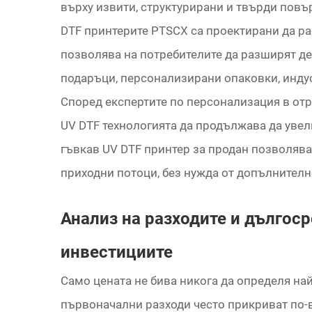
върху извити, структурирани и твърди повъ
DTF принтерите PTSCX са проектирани да ра
позволява на потребителите да разширят де
подаръци, персонализирани опаковки, инду
Според експертите по персонализация в отр
UV DTF технологията да продължава да увел
гъвкав UV DTF принтер за продан позволяв
приходни потоци, без нужда от допълнителн
Анализ на разходите и дългос
инвестициите
Само цената не бива никога да определя най
първоначални разходи често прикриват по-в