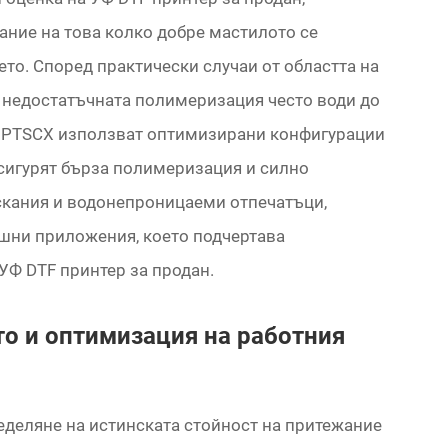
ание на това колко добре мастилото се
то. Според практически случаи от областта на
 недостатъчната полимеризация често води до
е PTSCX използват оптимизирани конфигурации
осигурят бърза полимеризация и силно
аскания и водонепроницаеми отпечатъци,
ншни приложения, което подчертава
УФ DTF принтер за продан.
о и оптимизация на работния
еделяне на истинската стойност на притежание