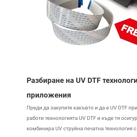
Разбиране на UV DTF технолог
приложения
Преди да закупите какъвто и да е UV DTF при
работи технологията UV DTF и къде тя осигу
комбинира UV струйна печатна технология с