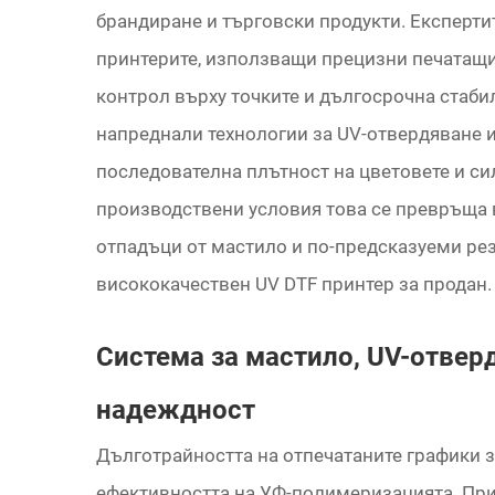
брандиране и търговски продукти. Експертит
принтерите, използващи прецизни печатащи 
контрол върху точките и дългосрочна стаби
напреднали технологии за UV-отвердяване и
последователна плътност на цветовете и си
производствени условия това се превръща 
отпадъци от мастило и по-предсказуеми ре
висококачествен UV DTF принтер за продан.
Система за мастило, UV-отвер
надеждност
Дълготрайността на отпечатаните графики з
ефективността на УФ-полимеризацията. При 