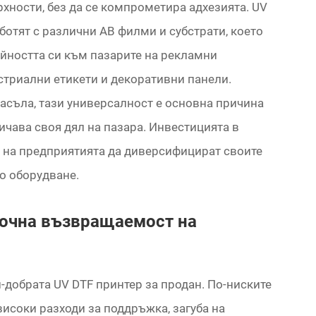
рхности, без да се компрометира адхезията. UV
ботят с различни AB филми и субстрати, което
йността си към пазарите на рекламни
стриални етикети и декоративни панели.
асъла, тази универсалност е основна причина
ичава своя дял на пазара. Инвестицията в
а на предприятията да диверсифицират своите
о оборудване.
рочна възвращаемост на
-добрата UV DTF принтер за продан. По-ниските
исоки разходи за поддръжка, загуба на