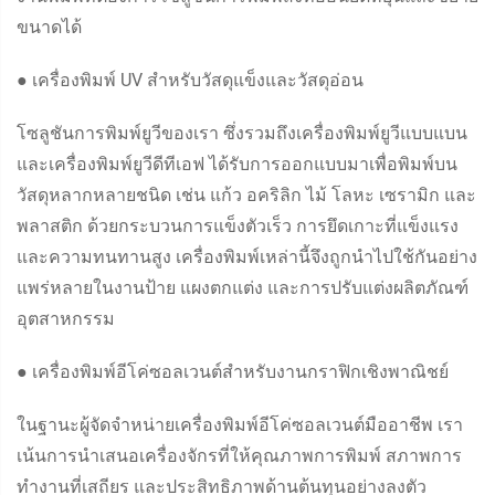
ขนาดได้
● เครื่องพิมพ์ UV สำหรับวัสดุแข็งและวัสดุอ่อน
โซลูชันการพิมพ์ยูวีของเรา ซึ่งรวมถึงเครื่องพิมพ์ยูวีแบบแบน
และเครื่องพิมพ์ยูวีดีทีเอฟ ได้รับการออกแบบมาเพื่อพิมพ์บน
วัสดุหลากหลายชนิด เช่น แก้ว อคริลิก ไม้ โลหะ เซรามิก และ
พลาสติก ด้วยกระบวนการแข็งตัวเร็ว การยึดเกาะที่แข็งแรง
และความทนทานสูง เครื่องพิมพ์เหล่านี้จึงถูกนำไปใช้กันอย่าง
แพร่หลายในงานป้าย แผงตกแต่ง และการปรับแต่งผลิตภัณฑ์
อุตสาหกรรม
● เครื่องพิมพ์อีโค่ซอลเวนต์สำหรับงานกราฟิกเชิงพาณิชย์
ในฐานะผู้จัดจำหน่ายเครื่องพิมพ์อีโค่ซอลเวนต์มืออาชีพ เรา
เน้นการนำเสนอเครื่องจักรที่ให้คุณภาพการพิมพ์ สภาพการ
ทำงานที่เสถียร และประสิทธิภาพด้านต้นทุนอย่างลงตัว