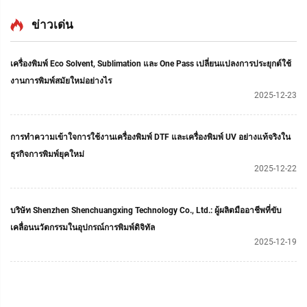
เต็ม สำหรับเสื้อยืด หมวก
ต่อม้วน ชุด DIY สีชมพูสำหรับ
และสิ่งทอทุกชนิด พร้อมเตา
พิมพ์ถ่ายเทความร้อนลงบน
ข่าวเด่น
Shaker
เสื้อผ้า
เครื่องพิมพ์ Eco Solvent, Sublimation และ One Pass เปลี่ยนแปลงการประยุกต์ใช้
งานการพิมพ์สมัยใหม่อย่างไร
2025-12-23
การทำความเข้าใจการใช้งานเครื่องพิมพ์ DTF และเครื่องพิมพ์ UV อย่างแท้จริงใน
ธุรกิจการพิมพ์ยุคใหม่
2025-12-22
บริษัท Shenzhen Shenchuangxing Technology Co., Ltd.: ผู้ผลิตมืออาชีพที่ขับ
เคลื่อนนวัตกรรมในอุปกรณ์การพิมพ์ดิจิทัล
2025-12-19