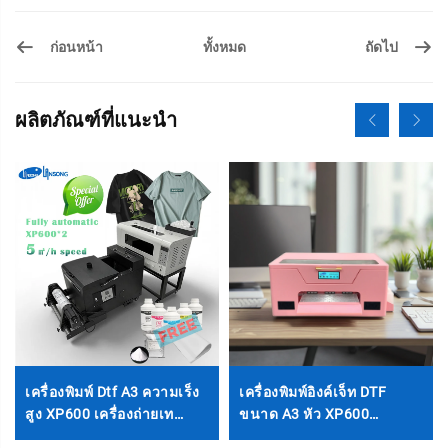
ก่อนหน้า
ถัดไป
ทั้งหมด
ผลิตภัณฑ์ที่แนะนำ
เครื่องพิมพ์ Dtf A3 ความเร็ง
เครื่องพิมพ์อิงค์เจ็ท DTF
สูง XP600 เครื่องถ่ายเท
ขนาด A3 หัว XP600
ความร้อน Procolored ชุด
เครื่องพิมพ์เสื้อยืดแบบม้วน