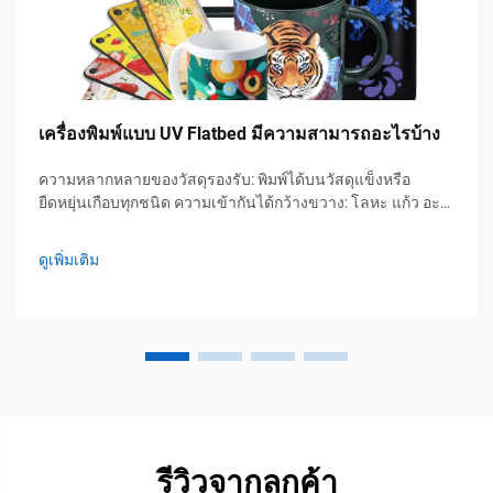
เครื่องพิมพ์แบบ UV Flatbed มีความสามารถอะไรบ้าง
ความหลากหลายของวัสดุรองรับ: พิมพ์ได้บนวัสดุแข็งหรือ
ยืดหยุ่นเกือบทุกชนิด ความเข้ากันได้กว้างขวาง: โลหะ แก้ว อะค
ริลิก กระดาษลูกฟูก และวัสดุคอมโพสิต เครื่องพิมพ์แบบ UV แบบ
โต๊ะเรียบสมัยใหม่สามารถประมวลผลวัสดุรองรับที่หลากหลาย
ดูเพิ่มเติม
นอกเหนือจากสื่อแบบดั้งเดิม—ช่วยขจัดความจำเป็น...
รีวิวจากลูกค้า