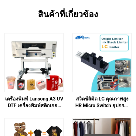
สินค้าที่เกี่ยวข้อง
เครื่องพิมพ์ Lansong A3 UV
สวิตช์ลิมิต LC คุณภาพสูง
DTF เครื่องพิมพ์สติกเกอร์
HR Micro Switch อุปกรณ์
ถ่ายโอนขนาด 30 ซม.
จำกัดตำแหน่ง เซ็นเซอร์ลิมิต
เครื่องพิมพ์ฉลากคริสตัล
สำหรับเครื่องพิมพ์อิงค์เจ็ท
แบบครบวงจรระบบม้วนต่อ
อะไหล่ทดแทนสำหรับ
ม้วนพร้อมเครื่องเคลือบ
เครื่องพิมพ์ DTF Eco