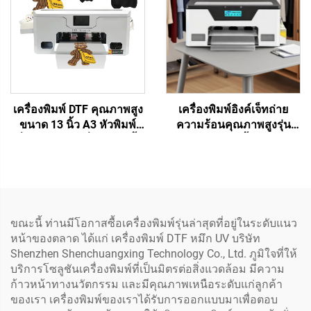
Solvent UV DTF
เครื่องพิมพ์ DTF คุณภาพสูง
เครื่องพิมพ์อิงค์เจ็ทถ่าย
ขนาด 13 นิ้ว A3 หัวพิมพ์
ความร้อนคุณภาพสูงรุ่น
เดี่ยว XP600 เครื่องพิมพ์เสื้อ
ใหม่ขนาด 13 นิ้ว A3 DTF
เครื่องพิมพ์ถ่ายโอนโดยตรง
เครื่องพิมพ์ XP600 พิมพ์เสื้อ
ไปฟิล์ม
ยืด หมวก รองเท้า กางเกงยีน
ส์ และถุงเท้า โดยอัตโนมัติ
ขณะนี้ ท่านมีโอกาสซื้อเครื่องพิมพ์รุ่นล่าสุดที่อยู่ในระดับแนว
หน้าของตลาด ได้แก่ เครื่องพิมพ์ DTF หมึก UV บริษัท
Shenzhen Shenchuangxing Technology Co., Ltd. ภูมิใจที่ให้
บริการโซลูชันเครื่องพิมพ์ที่เป็นมิตรต่อสิ่งแวดล้อม มีความ
ก้าวหน้าทางนวัตกรรม และมีคุณภาพเหนือระดับแก่ลูกค้า
ของเรา เครื่องพิมพ์ของเราได้รับการออกแบบมาเพื่อตอบ