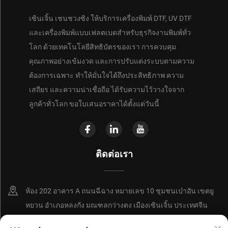
เซินเจิ้น เชนชวงซิง ให้บริการเครื่องพิมพ์ DTF, UV DTF
และเครื่องพิมพ์แบบเฟลตเบดสำหรับธุรกิจงานพิมพ์ทั่ว
โลก ด้วยเทคโนโลยีสิทธิบัตรของเรา การควบคุม
คุณภาพอย่างเข้มงวด และการปรับแต่งระบบตามความ
ต้องการเฉพาะ ทำให้มั่นใจได้ถึงประสิทธิภาพ ความ
เสถียร และความน่าเชื่อถือ ได้รับความไว้วางใจจาก
ลูกค้าทั่วโลก ขอใบเสนอราคาได้ตั้งแต่วันนี้
ติดต่อเรา
ห้อง 202 อาคาร A ถนนฉีฉาง หมายเลข 10 ชุมชนเป่าอัน เขตยู
หยวน อำเภอหลงกัง มณฑลกว่างตง เมืองเซินเจิ้น ประเทศจีน
+86-18214652676