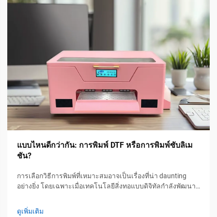
แบบไหนดีกว่ากัน: การพิมพ์ DTF หรือการพิมพ์ซับลิเม
ชัน?
การเลือกวิธีการพิมพ์ที่เหมาะสมอาจเป็นเรื่องที่น่า daunting
อย่างยิ่ง โดยเฉพาะเมื่อเทคโนโลยีสิ่งทอแบบดิจิทัลกำลังพัฒนา
อย่างรวดเร็ว หลังจากใช้เวลาหลายปีในภาคอุตสาหกรรมการ
พิมพ์ และทำงานร่วมกับอุปกรณ์ประสิทธิภาพสูงที่ PTSC ผมได้...
ดูเพิ่มเติม