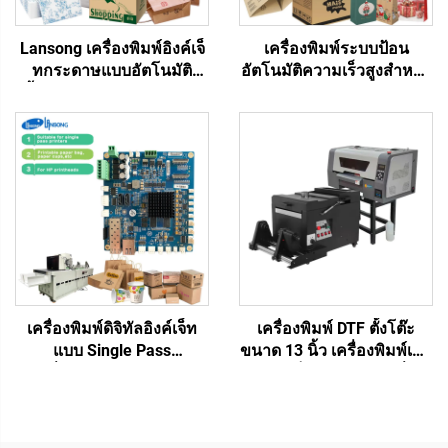
Lansong เครื่องพิมพ์อิงค์เจ็
เครื่องพิมพ์ระบบป้อน
ทกระดาษแบบอัตโนมัติ
อัตโนมัติความเร็วสูงสำหรับ
ทั้งหมด สำหรับถุงผ้าไม่ทอ
ถ้วยกระดาษ ทิชชูลอน
กระดาษลูกฟูก กระดาษ
กล่องกระดาษแข็ง กล่อง
คราฟท์ ทิชชู ผ้าเช็ดหน้า
พิซซ่า ทิชชูคราฟท์
ถ้วย แฟน
เครื่องพิมพ์ดิจิทัลอิงค์เจ็ท
เครื่องพิมพ์ DTF ตั้งโต๊ะ
แบบ Single Pass
ขนาด 13 นิ้ว เครื่องพิมพ์เสื้อ
เครื่องพิมพ์กระดาษ ถุง
ขนาดเล็ก A3 พร้อมเครื่อง
กระดาษ แก้ว แฟน แผ่น
เป่าและเครื่องสั่นผงสำหรับ
เมนบอร์ด One Pass รุ่น
ฟิล์ม PET ถ่ายโอนเสื้อ
975/972/973/974 หมึกน้ำ