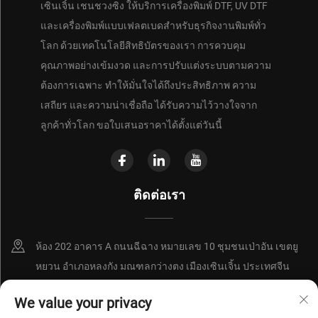
เซินเจิ้น เชนชวงซิง ให้บริการเครื่องพิมพ์ DTF, UV DTF
และเครื่องพิมพ์แบบเฟลตเบดสำหรับธุรกิจงานพิมพ์ทั่ว
โลก ด้วยเทคโนโลยีสิทธิบัตรของเรา การควบคุม
คุณภาพอย่างเข้มงวด และการปรับแต่งระบบตามความ
ต้องการเฉพาะ ทำให้มั่นใจได้ถึงประสิทธิภาพ ความ
เสถียร และความน่าเชื่อถือ ได้รับความไว้วางใจจาก
ลูกค้าทั่วโลก ขอใบเสนอราคาได้ตั้งแต่วันนี้
ติดต่อเรา
ห้อง 202 อาคาร A ถนนฉีฉาง หมายเลข 10 ชุมชนเป่าอัน เขตยู
หยวน อำเภอหลงกัง มณฑลกว่างตง เมืองเซินเจิ้น ประเทศจีน
+86-18214652676
We value your privacy