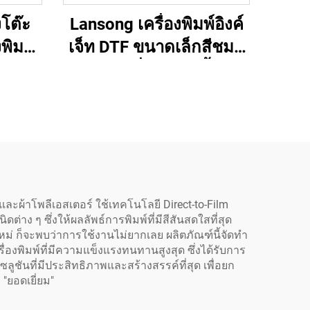
งโต๊ะ
Lansong เครื่องพิมพ์อิงค์
งพิมพ์
เจ็ท DTF ขนาดเล็กสีชมพู
พร้อม
A3 เครื่องพิมพ์เสื้อ
สั่นผง
เครื่องพิมพ์เสื้อ กางเกง
ายโอน
หมอน รองเท้า ยีนส์
ละผ้าโพลีเอสเตอร์ ใช้เทคโนโลยี Direct-to-Film
ดต่าง ๆ ซึ่งให้ผลลัพธ์การพิมพ์ที่มีสีสันสดใสที่สุด
อใหม่ ก็จะพบว่าการใช้งานไม่ยากเลย ผลิตภัณฑ์นี้จัดทำ
งพิมพ์ที่มีความแข็งแรงทนทานสูงสุด ซึ่งได้รับการ
ลูชันที่มีประสิทธิภาพและสร้างสรรค์ที่สุด เพื่อยก
"ยอดเยี่ยม"