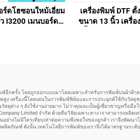
ร์ดโฮซอนใหม้เอี่ยม
เครื่องพิมพ์ DTF ตั้
ว I3200 เมนบอร์ด 2
ขนาด 13 นิ้ว เครื่อ
ัว I3200 สำหรับ
เสื้อขนาดเล็ก A3 
่องพิมพ์ DTF อีโค่ โซ
เครื่องเป่าและเครื่อง
 ขนาดใหญ์ - ใหม้ 6
สำหรับฟิล์ม PET ถ่
เดือน
เสื้อ
พิมพ์อีกครั้ง โดยถูกออกแบบมาโดยเฉพาะสำหรับการพิมพ์บนผ้าฝ้ายแ
ภาพสูง เครื่องนี้โดดเด่นในการพิมพ์ฟิล์มและการประยุกต์ใช้กับวัสดุชนิ
วัสดุต่าง ๆ ยังใช้งานง่ายมาก ไม่ว่าคุณจะเป็นผู้เชี่ยวชาญหรือมื
mpany Limited จำกัด ด้วยทีมวิจัยเฉพาะทาง เราสามารถผลิตเครื่อ
มั่นอย่างไม่มีใครเทียบเท่าต่อความพึงพอใจของลูกค้า เราจึงพัฒนาโซ
ตภัณฑ์ ดังนั้น เทคโนโลยีการพิมพ์ของเราจึงได้มาตรฐานระดับ 