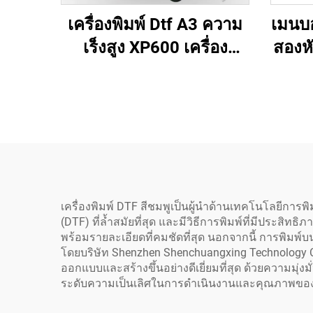
เครื่องพิมพ์ Dtf A3 ความ
เมนบอ
เร็งสูง XP600 เครื่อง
สองหั
ถ่ายเทความร้อน
ห
Procolored ชุดเต็ม
เครื
สำหรับเสื้อยืด หมวก และ
เว่น
สิ่งทอทุกชนิด พร้อมเตา
Shaker
เครื่องพิมพ์ DTF สีชมพูเป็นผู้นำด้านเทคโนโลยีการ
(DTF) ที่ล้ำสมัยที่สุด และมีวิธีการพิมพ์ที่มีประสิทธิ
พร้อมรายละเอียดที่คมชัดที่สุด นอกจากนี้ การพิมพ์บน
โดยบริษัท Shenzhen Shenchuangxing Technology Co
ออกแบบและสร้างขึ้นอย่างดีเยี่ยมที่สุด ด้วยความมุ่ง
ระดับความเป็นเลิศในการดำเนินงานและคุณภาพของผลิ