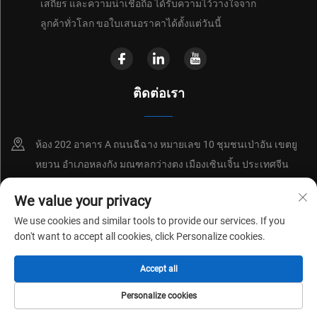
เสถียร และความน่าเชื่อถือ ได้รับความไว้วางใจจาก
ลูกค้าทั่วโลก ขอใบเสนอราคาได้ตั้งแต่วันนี้
ติดต่อเรา
ห้อง 202 อาคาร A ถนนฉีฉาง หมายเลข 10 ชุมชนเป่าอัน เขตยู
หยวน อำเภอหลงกัง มณฑลกว่างตง เมืองเซินเจิ้น ประเทศจีน
+86-18214652676
We value your privacy
We use cookies and similar tools to provide our services. If you
[email protected]
don't want to accept all cookies, click Personalize cookies.
Accept all
ลิขสิทธิ์ © 2026 โดยบริษัท Shenzhen Shenchuangxing Technology Co.,
Ltd.
นโยบายความเป็นส่วนตัว
Personalize cookies