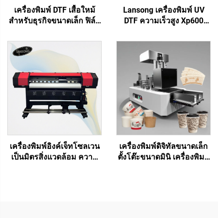
เครื่องพิมพ์ DTF เสื้อใหม้
Lansong เครื่องพิมพ์ UV
สำหรับธุรกิจขนาดเล็ก ฟิล์ม
DTF ความเร็วสูง Xp600
PET ถ่ายโอนดีไซน์พร้อมใช้
I3200u1 หัวพิมพ์ 3/4 หัว
เครื่องพิมพ์ขนาด 13 นิ้ว A3
เครื่องลามิเนตอเนกประ
XP600 สำหรับสิ่งทอทุกชนิด
สงณ์ รีลทูรีล ความกว้าง
รับประกัน 1 ปี
พิมพ์ 60 ซม. สำหรับโลโก้
สติกเกอร์
เครื่องพิมพ์อิงค์เจ็ทโซลเวน
เครื่องพิมพ์ดิจิทัลขนาดเล็ก
เป็นมิตรสิ่งแวดล้อม ความ
ตั้งโต๊ะขนาดมินิ เครื่องพิมพ์
กว้างพิมพ์ 1.3ม. 1.6ม.
ถ้วย พัดลม พิมพ์ถ้วยกาแฟ
1.8ม. 2.5ม. 3.2ม. พร้อมหัว
ถุงกระดาษ พิมพ์กระดาษทิชู
พิมพ์ XP600 1 หรือ 2 หัว
กระดาษคราฟท์
สำหรับป้าย แบนเนอร์ การ
พิมพ์สติกเกอร์