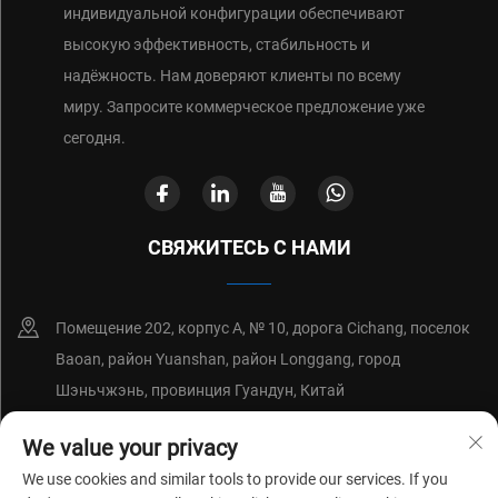
индивидуальной конфигурации обеспечивают
высокую эффективность, стабильность и
надёжность. Нам доверяют клиенты по всему
миру. Запросите коммерческое предложение уже
сегодня.
СВЯЖИТЕСЬ С НАМИ
Помещение 202, корпус А, № 10, дорога Cichang, поселок
Baoan, район Yuanshan, район Longgang, город
Шэньчжэнь, провинция Гуандун, Китай
+86-18214652676
We value your privacy
We use cookies and similar tools to provide our services. If you
[email protected]