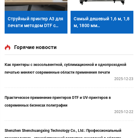
Струйный принтер A3 для
Самый дешевый 1,6 м, 1,8
печати методом DTF с
м, 1800 мм
головкой XP600, рулонно-
экосольвентный принтер
релейная машина для
Xp600, головка I3200, 6
печати футболок, наборы
футов, струйный принтер
Горячие новости
DTF розового цвета для
для холста, винила,
самостоятельной печати
наклеек, плоттер для
Как принтеры с экосольвентной, сублимационной и однопроходной
на одежде методом
наружной рекламы
печатью меняют современные области применения печати
термопереноса
2025-12-23
Практическое применение принтеров DTF и UV-принтеров в
современных бизнесах полиграфии
2025-12-22
Shenzhen Shenchuangxing Technology Co., Ltd.: Профессиональный