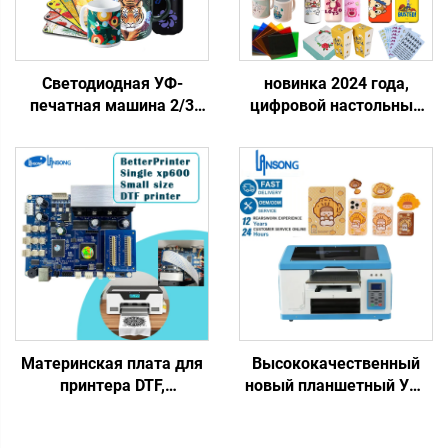
Светодиодная УФ-
новинка 2024 года,
печатная машина 2/3
цифровой настольный
XP600 I3200, головка
УФ-принтер с одной
6090, УФ-планшетный
головкой Tx800, УФ-
принтер для жестких
планшетный принтер
материалов, печать
формата 20x30 см, А4,
чехлов для телефонов,
для чехлов для
акрила, металла
телефонов, наклеек,
акрила, стекла
Материнская плата для
Высококачественный
принтера DTF,
новый планшетный УФ-
улучшенный принтер,
струйный принтер,
одинарная головка
автоматический,