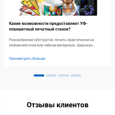
Какие возможности предоставляет УФ-
планшетный печатный станок?
Разнообразие субстратов: печать практически на
любом жёстком или гибком материале. Широкая
совместимость: металл, стекло, акрил, гофрокартон и
композитные материалы. Современные УФ-планшетные
Просмотреть больше
принтеры работают с широким спектром субстратов,
выходя далеко за рамки традиционных материалов —
это устраняет необходимость...
Отзывы клиентов