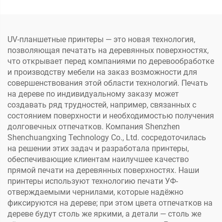
XP600, плата с
портативный, малого
печатающей головой
формата A3/A4, для
XP600 для УФ-принтера
печати на ПВХ,
планшетного типа DTF
пластиковых картах,
UV-планшетные принтеры — это новая технология,
чехлах для телефонов
позволяющая печатать на деревянных поверхностях,
что открывает перед компаниями по деревообработке
и производству мебели на заказ возможности для
совершенствования этой области технологий. Печать
на дереве по индивидуальному заказу может
создавать ряд трудностей, например, связанных с
состоянием поверхности и необходимостью получения
долговечных отпечатков. Компания Shenzhen
Shenchuangxing Technology Co., Ltd. сосредоточилась
на решении этих задач и разработала принтеры,
обеспечивающие клиентам наилучшее качество
прямой печати на деревянных поверхностях. Наши
принтеры используют технологию печати УФ-
отверждаемыми чернилами, которые надёжно
фиксируются на дереве; при этом цвета отпечатков на
дереве будут столь же яркими, а детали — столь же