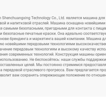
ашках, веерах,
Xp600 для
опроходная плата
широкоформат
5/972/973/974,
DTF и экосольве
Shenchuangxing Technology Co., Ltd. является машина дл
евой и напитковой отраслей. Машина оснащена новейшими
одные чернила
принтеров
же самыми безопасными, пригодными для контакта с пищ
 безопасные печатные краски. Она идеально соответству
снове брендинга и маркетинга вашей компании. Машина дл
ию новейшими передовыми технологиями высококачествен
ачение передовым технологиям и высокому качеству испо
ения современных технологий. Конструкция машины ориент
ё использованию. Не беспокойтесь: наши службы поддержк
поставленных целей. Мы постоянно стремимся предоставл
на передовой отраслевого прогресса. Вам предлагается пр
позволит вам сохранять опережающее положение по отноше