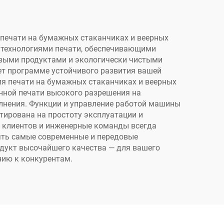
кофейных чашках,
ных
бумажных пакетах,
нтных
бумажных полотенцах,
я печати на бумажных стаканчиках и веерных
 технологиями печати, обеспечивающими
крафт-бумаге
евыми продуктами и экологически чистыми
ет программе устойчивого развития вашей
я печати на бумажных стаканчиках и веерных
ной печати высокого разрешения на
лнения. Функции и управление работой машины
ирована на простоту эксплуатации и
и клиентов и инженерные команды всегда
ять самые современные и передовые
одукт высочайшего качества — для вашего
нию к конкурентам.