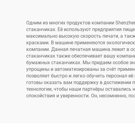
бумаге, туалетной
ч
бумаге, салфетках,
одн
стаканчиках,
97
Одним из многих продуктов компании Shenzhen 
стаканчиках. Её используют предприятия пищ
вентиляторах
в
максимально высокую скорость печати, а так
красками. В машине применяются экологически
компании. Данная печатная машина лежит в о
стаканчиках также обеспечивает вашу компан
бумажных стаканчиках. Мы придаем особое зн
упрощены и автоматизированы за счёт примен
позволяет быстро и легко обучить персонал е
готовы оказать вам поддержку в достижении 
технологии, чтобы наши партнёры оставались 
спокойствия и уверенности. Он, несомненно, 