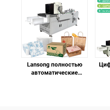
Lansong полностью
Циф
автоматические
струйные принтеры
одно
для печати на
мате
нетканых пакетах,
ф
гофрокартоне, крафт-
пе