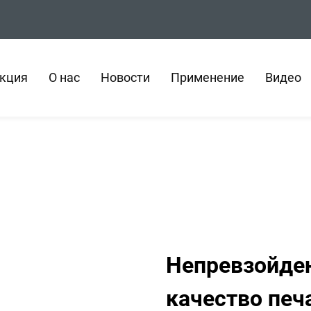
кция
О нас
Новости
Применение
Видео
Непревзойде
качество печ