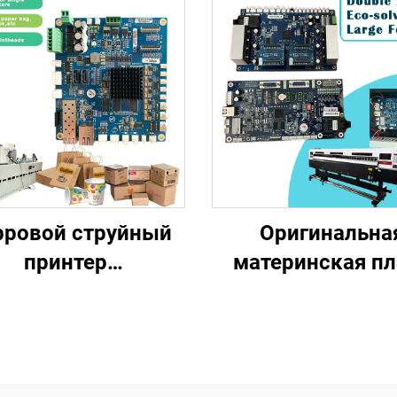
ровой струйный
Оригинальна
принтер
материнская пл
проходного типа,
Hoson с двум
ринская плата HP
печатающим
ормата A4, для
головками Xp6
чати на пакетах,
двухголовая пл