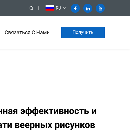
RU
Связаться С Нами
Получить
коммерческое
предложение
нная эффективность и
ати веерных рисунков