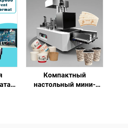
я
Компактный
ата
настольный мини-
я
цифровой принтер
и
однопроходного типа,
00,
печать на кружках,
ата
вентиляторах,