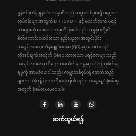
ရှန်ဇင်းဟဲန်ချွန်စင်း ကုမ္ပဏီသည် ကမ္ဘာတစ်ဝှမ်းရှိ ပရင့်တာ
လုပ်ငန်းများအတွက် DTF၊ UV DTF နှင့် ဖလက်ဘက် ပရင့်
တာများကို ပေးသောကုမ္ပဏီဖြစ်ပါသည်။ ကျွန်ုပ်တို့၏
စိတ်ကောင်းမောင်းသော နည်းပညာ၊ အတွင်းပိုင်း
အရည်အသွေးထိန်းချုပ်မှုစနစ် (QC) နှင့် ဖောက်သည်
လိုအပ်ချက်အလိုက် ပုံစံပေးထားသော ပရင့်တာများသည်
အလုပ်လုပ်နေမှု ထိရောက်မှု၊ စိတ်ချရမှုနှင့် ယုံကြည်စိတ်ချ
ရမှုကို အာမခံပေးပါသည်။ ကမ္ဘာတစ်ဝှမ်းရှိ ဖောက်သည်
များက ယုံကြည်အားကိုးနေကြပါသည်။ ယနေ့နေ့ပဲ စုံစမ်းမှု
အတွက် စုံစမ်းမေးမှုပေးပါ။
ဆက်သွယ်ရန်