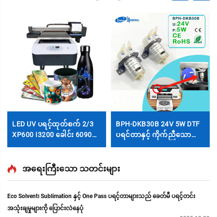
LED UV ပရင့်ထုတ်စက် 2/3
BPH-DKB30B 24V 5W DTF
XP600 I3200 ခေါင်း 6090
ပရင်တာနှင့် ကိုက်ညီသော
UV Flatbed Printer
အထွက်ချွတ်ပန်ပုဒ် DTF ပရင်
မာကျောသောပစ္စည်းများ
တာအတွက် ဖြူသော ထင်းဆီ
အတွက် ဖုန်းအိတ်၊ အကရီ
ပန်ပုဒ် ပန်ပုဒ်အဖြစ် အသုံးပြု
အရေးကြီးသော သတင်းများ
လစ်၊ သတ္တုပစ္စည်းများပေါ်
သည့် အထွက်ချွတ်ပန်ပုဒ်
တွင် ပရင့်ထုတ်ရန်
Eco Solvent၊ Sublimation နှင့် One Pass ပရင့်တာများသည် ခေတ်မီ ပရင့်တင်း
အသုံးချမှုများကို ပြောင်းလဲနေပုံ