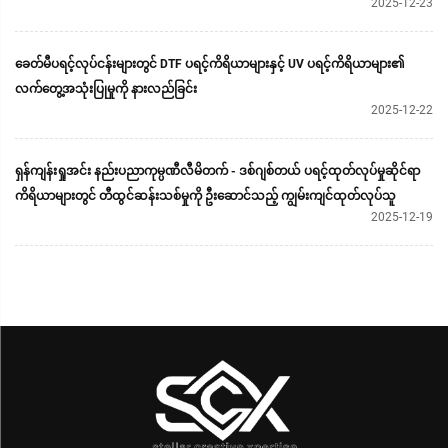
2025-12-23
ခေတ်မီပရင့်လုပ်ငန်းများတွင် DTF ပရင့်ကိရိယာများနှင့် UV ပရင့်ကိရိယာများ၏
လက်တွေ့အသုံးပြုမှုကို နားလည်ခြင်း
2025-12-22
ရှန်ကျန်းရှုအင်း နည်းပညာကုမ္ပဏီလီမိတက် - ဒစ်ဂျစ်တယ် ပရင့်ထုတ်လုပ်မှုဆိုင်ရာ
ကိရိယာများတွင် တီထွင်ဆန်းသစ်မှုကို ဦးဆောင်သည့် ကျွမ်းကျင်ထုတ်လုပ်သူ
2025-12-19