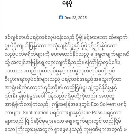
နေပုံ
Dec 23, 2025
ဒစ်ဂျစ်တယ်ပရင့်တစ်လုပ်ငန်းသည် ပိုမိုမြင့်မားသော ထိရောက်
မှု၊ ပိုမိုကျယ်ပြန့်သော အသုံးချနိုင်မှုနှင့် ပိုမိုခန့်မှန်းနိုင်သော
လည်ပတ်စရိတ်များကို ပေးဆောင်နိုင်သည့် ဖြေရှင်းချက်များဆီ
သို့ အလျင်အမြန်ရွေ့လျားလျက်ရှိသည်။ ကြော်ငြာလုပ်ငန်း၊
သဘာဝအထည်ထုတ်လုပ်မှုနှင့် စက်မှုထုတ်လုပ်မှုတို့တွင်
စီးပွားရေးလုပ်ငန်းများသည် ပရင့်တစ်အရည်အသွေးကိုသာ
အာရုံမစိုက်တော့ဘဲ ၎င်းတို့၏ တည်ငြိမ်မှု၊ ချဲ့ထွင်နိုင်မှုနှင့်
ရင်းနှီးမြှုပ်နှံမှုအပေါ် ပြန်လည်ရရှိမှုတို့ကိုလည်း အတူတူ
အာရုံစိုက်လာကြသည်။ ဤအခြေအနေတွင် Eco Solvent ပရင့်
တာများ၊ Sublimation ပရင့်တာများနှင့် One Pass ပရင့်တာ
များသည် ပြိုင်ဆိုင်မှုများသော ဈေးကွက်များတွင် တည်ငြိမ်
သော ကြီးထွားမှုအတွက် ရှာဖွေနေသည့် ကုမ္ပဏီများအတွက် မ