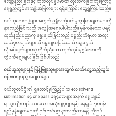
လျော့နည်းခြင်းနှင့် ထုတ်လုပ်မှုပမာဏ တိုးတက်ခြင်းတို့ကြောင့်
ရေရှည်တွင် အကျိုးအမြတ်များ ရရှိကြောင်း တွေ့ရှိကြပါသည်။
ဝယ်ယူရေးအဖွဲ့များအတွက် ဤလည်ပတ်မှုကွာခြားချက်များကို
နားလည်ခြင်းသည် အလွန်အရေးပါပါသည်။ မှန်ကန်သော ပရင့်
ထုတ်နည်းပညာကို ရွေးချယ်ခြင်းသည် ပစ္စည်းကိရိယာ အထူး
သတ်မှတ်ချက်များကို ရွေးချယ်ခြင်းထက် ဈေးကွက်
လိုအပ်ချက်များနှင့် ကိုက်ညီသော ထုတ်လုပ်မှုစွမ်းအားကို
တွဲဖက်ရွေးချယ်ခြင်းဖြစ်ပါသည်။
ဝယ်ယူသူများနှင့် ဖြန့်ဖြူးသူများအတွက် လက်တွေ့ထည့်သွင်း
စဉ်းစားရမည့် အချက်များ
ဝယ်သူတစ်ဦး၏ ရှုထောင့်မှကြည့်ပါက eco solvent၊
sublimation နှင့် one pass ပရင့်တာများအနက် ရွေးချယ်
ရာတွင် ဦးတည်ထားသော အသုံးချမှုများနှင့် ရေရှည်လုပ်ငန်း
ရည်မှန်းချက်များကို ရှင်းလင်းစွာ နားလည်ထားရန် လိုအပ်