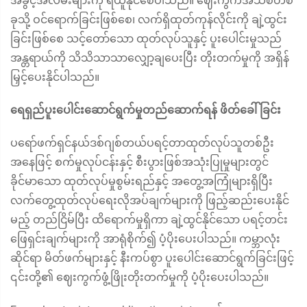
အခွင့်အလမ်းများကို ရယူနိုင်စေပါသည်။ ဈေးကွက်အသစ်တစ်
ခုသို့ ဝင်ရောက်ခြင်းဖြစ်စေ၊ လက်ရှိထုတ်ကုန်လိုင်းကို ချဲ့ထွင်း
ခြင်းဖြစ်စေ သင့်တော်သော ထုတ်လုပ်သူနှင့် ပူးပေါင်းမှုသည်
အန္တရာယ်ကို သိသိသာသာလျှော့ချပေးပြီး တိုးတက်မှုကို အရှိန်
မြှင့်ပေးနိုင်ပါသည်။
ရေရှည်ပူးပေါင်းဆောင်ရွက်မှုတည်ဆောက်ရန် ဖိတ်ခေါ်ခြင်း
ပရော်ဖက်ရှင်နယ်ဒစ်ဂျစ်တယ်ပရင့်တာထုတ်လုပ်သူတစ်ဦး
အနေဖြင့် စက်မှုလုပ်ငန်းနှင့် စီးပွားဖြစ်အသုံးပြုမှုများတွင်
ခိုင်မာသော ထုတ်လုပ်မှုစွမ်းရည်နှင့် အတွေ့အကြုံများရှိပြီး
လက်တွေ့ထုတ်လုပ်ရေးလိုအပ်ချက်များကို ဖြည့်ဆည်းပေးနိုင်
မည့် တည်ငြိမ်ပြီး ထိရောက်မှုရှိကာ ချဲ့ထွင်နိုင်သော ပရင့်တင်း
ဖြေရှင်းချက်များကို အာရုံစိုက်၍ ပံ့ပိုးပေးပါသည်။ ကမ္ဘာလုံး
ဆိုင်ရာ မိတ်ဖက်များနှင့် နီးကပ်စွာ ပူးပေါင်းဆောင်ရွက်ခြင်းဖြင့်
၎င်းတို့၏ ဈေးကွက်ဖွံ့ဖြိုးတိုးတက်မှုကို ပံ့ပိုးပေးပါသည်။