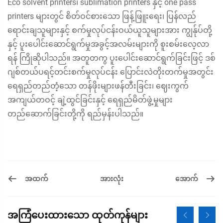
Eco solvent printers၊ sublimation printers နှင့် one pass
printers များတွင် စိတ်ဝင်စားသော ဖြန့်ဖြူးရေး၊ ပြန်လည်
ရောင်းချသူများနှင့် စက်မှုလုပ်ငန်းဝယ်ယူသူများအား ကျွန်ုပ်တို့
နှင့် ပူးပေါင်းဆောင်ရွက်မှုအခွင့်အလမ်းများကို စူးစမ်းလေ့လာ
ရန် ကြိုဆိုပါသည်။ အတူတကွ ပူးပေါင်းဆောင်ရွက်ခြင်းဖြင့် ဒစ်
ဂျစ်တယ်ပရင့်တင်းစက်မှုလုပ်ငန်း ပြောင်းလဲတိုးတက်မှုအတွင်း
ရေရှည်တည်တံ့သော တန်ဖိုးများဖန်တီးခြင်း၊ ဈေးကွက်
အကျယ်တဝင့် ချဲ့ထွင်ခြင်းနှင့် ရေရှည်မိတ်ဖွဲ့မှုများ
တည်ဆောက်ခြင်းတို့ကို ရည်မှန်းပါသည်။
အထက်
အောက်
အားလုံး
အကြံပေးထားသော ထုတ်ကုန်များ