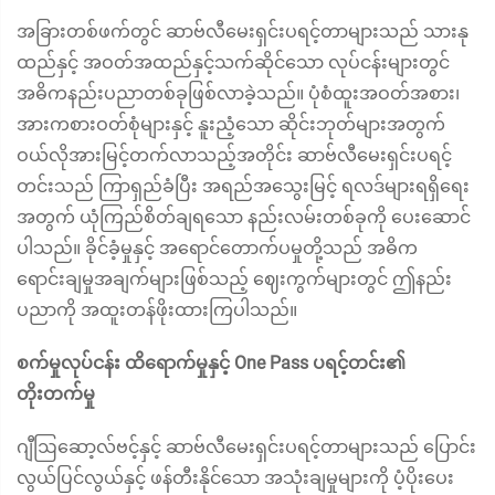
အခြားတစ်ဖက်တွင် ဆာဗ်လီမေးရှင်းပရင့်တာများသည် သားနု
ထည်နှင့် အဝတ်အထည်နှင့်သက်ဆိုင်သော လုပ်ငန်းများတွင်
အဓိကနည်းပညာတစ်ခုဖြစ်လာခဲ့သည်။ ပုံစံထူးအဝတ်အစား၊
အားကစားဝတ်စုံများနှင့် နူးညံ့သော ဆိုင်းဘုတ်များအတွက်
ဝယ်လိုအားမြင့်တက်လာသည့်အတိုင်း ဆာဗ်လီမေးရှင်းပရင့်
တင်းသည် ကြာရှည်ခံပြီး အရည်အသွေးမြင့် ရလဒ်များရရှိရေး
အတွက် ယုံကြည်စိတ်ချရသော နည်းလမ်းတစ်ခုကို ပေးဆောင်
ပါသည်။ ခိုင်ခံ့မှုနှင့် အရောင်တောက်ပမှုတို့သည် အဓိက
ရောင်းချမှုအချက်များဖြစ်သည့် ဈေးကွက်များတွင် ဤနည်း
ပညာကို အထူးတန်ဖိုးထားကြပါသည်။
စက်မှုလုပ်ငန်း ထိရောက်မှုနှင့် One Pass ပရင့်တင်း၏
တိုးတက်မှု
ဂျီဩဆော့လ်ဗင့်နှင့် ဆာဗ်လီမေးရှင်းပရင့်တာများသည် ပြောင်း
လွယ်ပြင်လွယ်နှင့် ဖန်တီးနိုင်သော အသုံးချမှုများကို ပံ့ပိုးပေး