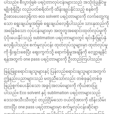
ပါသည်။ စီးပွားဖြစ် ပရင့်တာလုပ်ငန်းများသည် အသုံးပြုနိုင်မှု
မျိုးစုံရှိပြီး လည်ပတ်စရိတ်ကို ထိန်းချုပ်နိုင်သည့် စနစ်ကို
ဦးစားပေးလေ့ရှိကာ eco solvent ပရင့်တာများကို လက်တွေ့ကျ
သော ရွေးချယ်မှုအဖြစ် ရွေးချယ်လေ့ရှိပါသည်။ သားနုထည်ကို
အခြေခံသော လုပ်ငန်းများမှာ အတူတူအရောင်းထုတ်လုပ်မှုကို
ပံ့ပိုးပေးနိုင်သည့် sublimation ပရင့်တာများတွင် ရင်းနှီးမြှုပ်နှံ
လေ့ရှိပါသည်။ စက်မှုလုပ်ငန်း ထုတ်လုပ်သူများမှာ ထုတ်လုပ်မှု
ကို ရိုးရှင်းစေပြီး ဈေးကွက်သို့ ရောက်ရှိမှုအချိန်ကို လျှော့ချနိုင်
ရန်အတွက် one pass ပရင့်တာများကို ဦးတည်ကြပါသည်။
ဖြန့်ဖြူးရောင်းချသူများနှင့် ပြန်လည်ရောင်းချသူများအတွက်
ဤနည်းပညာများသည် မတူညီသော်လည်း တစ်ခုနှင့်တစ်ခု
ဖြည့်စွက်ပေးနိုင်သော အခွင့်အလမ်းများကို ကိုယ်စားပြု
ပါသည်။ Eco solvent နှင့် sublimation ပရင့်တာများသည်
ဒေသအသီးသီးတွင် တည်ငြိမ်သော ဝယ်လိုအားကို ထိန်းသိမ်း
ထားပြီး one pass ပရင့်တာများမှာ စက်မှုလုပ်ငန်းဆိုင်ရာ