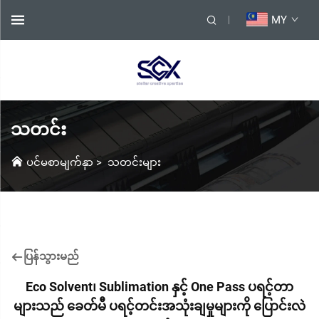
MY
သတင်း
ပင်မစာမျက်နှာ
>
သတင်းများ
ပြန်သွားမည်
Eco Solvent၊ Sublimation နှင့် One Pass ပရင့်တာ
များသည် ခေတ်မီ ပရင့်တင်းအသုံးချမှုများကို ပြောင်းလဲ