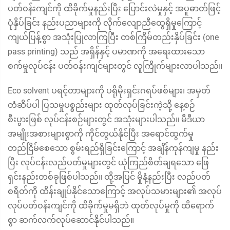
ပတ်ဝန်းကျင်ကို ထိခိုက်မှုနည်းပြီး ပြောင်းလဲမှုနှင့် အပူဓာတ်ဖြင့်
ပုံနှိပ်ခြင်း နည်းပညာများကို လိုက်လျောညီထွေရှိမှုကြောင့်
ကျယ်ပြန့်စွာ အသုံးပြုလာကြပြီး တစ်ကြိမ်တည်းနှိပ်ခြင်း (one
pass printing) သည် အရှိန်နှင့် ပမာဏကို အရေးထားသော
စက်မှုလုပ်ငန်း ပတ်ဝန်းကျင်များတွင် လူကြိုက်များလာပါသည်။
Eco solvent ပရင့်တာများကို ပရိုမိုးရှင်းဂရပ်ဖစ်များ၊ အမှတ်
တံဆိပ်ပါ ပြသမှုပစ္စည်းများ ထုတ်လုပ်ခြင်းကဲ့သို့ နေ့စဉ်
စီးပွားဖြစ် လုပ်ငန်းစဉ်များတွင် အသုံးများပါသည်။ မီဒီယာ
အမျိုးအစားများစွာကို ကိုင်တွယ်နိုင်ပြီး အရောင်ထွက်မှု
တည်ငြိမ်စေသော စွမ်းရည်ရှိခြင်းကြောင့် အချိန်ကုန်ကျမှု နည်း
ပြီး လုပ်ငန်းလည်ပတ်မှုများတွင် ယုံကြည်စိတ်ချရသော ဖြေ
ရှင်းနည်းတစ်ခုဖြစ်ပါသည်။ ထို့အပြင် မှိုနံ့နည်းပြီး လည်ပတ်
စရိတ်ကို ထိန်းချုပ်နိုင်သောကြောင့် အလုပ်သမားများ၏ အလုပ်
လုပ်ပတ်ဝန်းကျင်ကို ထိခိုက်မှုမရှိဘဲ ထုတ်လုပ်မှုကို ထိရောက်
စွာ ဆက်လက်လုပ်ဆောင်နိုင်ပါသည်။