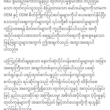
R&D စွမ်းရည်ကောင်းမွန်ပြီး ထုတ်လုပ်မှုစွမ်းအား တည်ငြိမ်
သော ထုတ်လုပ်သူသည် စံပြုထားသော မော်ဒယ်များကိုသာမက
OEM နှင့် ODM စိတ်ကြိုက်ပြင်ဆင်မှုများကိုပါ ပေးဆောင်နိုင်ပြီး
ဒေသတွင်းဈေးကွက်များတွင် ၎င်းတို့၏ ဝန်ဆောင်မှုများကို
ကွဲပြားစေရန် မိတ်ဖက်များကို ကူညီပေးနိုင်ပါသည်။ အတို
အပိုင်းရောင်းအားထက် ရေရှည်တိုးတက်ရေးကို ရှာဖွေနေသော
ဖြန့်ဖြူးသူများအတွက် ဤအချက်သည် အထူးအရေးပါ
ပါသည်။
ယုံကြည်စိတ်ချရသော နောက်ဆုံးပိုင်းဝန်ဆောင်မှုများမှာ အခြား
အရေးကြီးသော အချက်တစ်ခုလည်းဖြစ်ပါသည်။ ပရော်
ဖက်ရှင်နယ် ပရင့်ထုတ်စက်ပစ္စည်း ပတ်ဝန်းကျင်များတွင်
စက်ပစ္စည်း ရပ်ဆိုင်းမှုသည် တိုက်ရိုက်ဝင်ငွေကို ထိခိုက်စေ
ပါသည်။ အတွေ့အကြုံရှိသော ထုတ်လုပ်သူနှင့် အလုပ်လုပ်ခြင်း
ဖြင့် နည်းပညာဆိုင်ရာ အကြံပေးမှု၊ အစိတ်အပိုင်းများ ပံ့ပိုးမှုနှင့်
ထုတ်ကုန်များကို အဆက်မပြတ် မြှင့်တင်ပေးမှုတို့ကို ရယူနိုင်
မည်ဖြစ်ပါသည်။