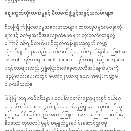
ဈေးကွက်တိုးတက်မှုနှင့် မိတ်ဖက်ဖွဲ့ခွင့်အခွင့်အလမ်းများ
စိတ်ကြိုက်ပြင်ဆင်မှုအလေ့အထများ၊ ထုတ်လုပ်မှုစက်ဝန်းတို
များနှင့် စက်မှုအလိုအလျောက်စနစ်များ တိုးတက်လာမှုတို့
ကြောင့် ဒစ်ဂျစ်တယ်ပရင့်ထုတ်ကုန်များအတွက် ကမ္ဘာ့
လိုအပ်ချက်များသည် ဆက်လက်တိုးတက်လျက်ရှိပါသည်။ Eco
solvent ပရင့်တာများ၊ sublimation ပရင့်တာများနှင့် one pass
ပရင့်တာများသည် ဤပြောင်းလဲနေသောလိုအပ်ချက်များကို
ဖြည့်ဆည်းပေးရာတွင် မဟာဗျူဟာကျသော အခန်းကဏ္ဍမှ
ပါဝင်ပါသည်။
ဖြန့်ဖြူးရေးလုပ်ငန်းများ၊ စုပေါင်းရောင်းချသူများနှင့် ဝယ်ယူ
ရေးဝန်ထမ်းများအတွက် စွမ်းဆောင်ရည်ရှိသော ထုတ်လုပ်သူ
နှင့် ပူးပေါင်းခြင်းသည် အတည်ပြုထားသော နည်းပညာ၊ တိုးချဲ့
နိုင်သော ထုတ်လုပ်မှုနှင့် ရေရှည်ပူးပေါင်းဆောင်ရွက်မှု