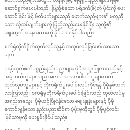
ဖောက်သည်များအတွက် တန်ဖိုးမြင့် ဖြေရှင်းနည်းများအဖြစ်
ဆောင်ရွက်ပေးပါသည်။ ပြည့်စုံသော ပရိုဒက်(ခ်)တ် ပိုင်းကို ပေး
ဆောင်ခြင်းဖြင့် မိတ်ဖက်များသည် ဖောက်သည်များ၏ မတူညီ
သော လိုအပ်ချက်များကို ဖြည့်ဆည်းပေးနိုင်ပြီး သူတို့၏
ဈေးကွက်အနေအထားကို ခိုင်မာစေနိုင်ပါသည်။
စက်ရုံတိုက်ရိုက်ထုတ်လုပ်သူနှင့် အလုပ်လုပ်ခြင်း၏ အားသာ
ချက်
ပရင့်ထုတ်စက်ပစ္စည်းနည်းပညာများ ပိုမိုအထူးပြုလာသည်နှင့်
အမျှ ဝယ်သူများသည် အလယ်အလတ်ပါဝင်သူများထက်
ထုတ်လုပ်သူများနှင့် တိုက်ရိုက်ပူးပေါင်းလုပ်ကိုင်ရန် ပိုမိုနှစ်သက်
လာကြသည်။ စက်ရုံမှတိုက်ရိုက်ပူးပေါင်းခြင်းသည် ထုတ်လုပ်မှု
အရည်အသွေး၊ ပိုမိုယှဉ်ပြိုင်နိုင်သော စျေးနှုန်းများနှင့် ပိုမို
ကောင်းမွန်သော နည်းပညာဆိုင်ရာ ပံ့ပိုးမှုတို့တွင် ပိုမိုပွင့်လင်း
မြင်သာမှုကို ပေးစွမ်းနိုင်ပါသည်။