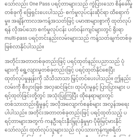
သော်လည်း One Pass ပရင့်တာများသည် ကွဲပြားသော စိန်ခေါ်မှု
တစ်ခုကို ဖြေရှင်းပေးပါသည်- စက်မှုလုပ်ငန်းဆိုင်ရာ ထိရောက်
မှု။ အချိန်ကာလအကန့်အသတ်ဖြင့် ပမာဏများစွာကို ထုတ်လုပ်
ရန် လိုအပ်သော စက်မှုလုပ်ငန်း ပတ်ဝန်းကျင်များတွင် ရိုးရာ
multi-pass ပရင့်တင်းနည်းလမ်းများသည် ကန့်သတ်ချက်တစ်ခု
ဖြစ်လာနိုင်ပါသည်။
အတိုင်းအတာတစ်ခုတည်းဖြင့် ပရင့်ထုတ်နည်းပညာသည် ပုံ
များကို ရွေ့လျားမှုတစ်ခုတည်းဖြင့် ပရင့်ထုတ်နိုင်စေပြီး
ထုတ်လုပ်မှုနှုန်းကို သိသိသာသာ မြှင့်တင်ပေးပါသည်။ ဤနည်း
လမ်းကို စီးပွားဖြစ် အလှဆင်ခြင်း၊ ထုပ်ပိုးမှုနှင့် ပြားပြားများ ပ
ရင့်ထုတ်ခြင်းတို့တွင် အသုံးပြုကြပြီး ထိုနေရာများတွင်
တစ်သားတည်းရှိမှုနှင့် အလိုအလျောက်စနစ်များ အလွန်အရေး
ပါပါသည်။ အတိုင်းအတာတစ်ခုတည်းဖြင့် ပရင့်ထုတ်သည့် ပ
ရင့်တာများအတွက် ကနဦးရင်းနှီးမြှုပ်နှံမှုမှာ ပိုမိုမြင့်မားနိုင်
သော်လည်း ထုတ်လုပ်သူများသည် လုပ်သားကုန်ကျစရိတ်