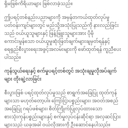
ရှိမဖြစ်ကိရိယာများ ဖြစ်လာခဲ့သည်။
ဤပရင့်တစ်နည်းပညာများကို အမှန်တကယ်ထုတ်လုပ်မှု
ပတ်ဝန်းကျင်များတွင် မည်သို့အသုံးပြုသည်ကို နားလည်ခြင်း
သည် ဝယ်ယူသူများနှင့် ဖြန့်ဖြူးသူများအား ပိုမို
ကောင်းမွန်သော ဝယ်ယူမှုဆုံးဖြတ်ချက်များချမှတ်ရန်နှင့်
ရေရှည်စီးပွားရေးအခွင့်အလမ်းများကို ဖော်ထုတ်ရန် ကူညီပေး
ပါသည်။
ကုန်သွယ်ရေးနှင့် စက်မှုပရင့်တစ်တွင် အသုံးချမှုလိုအပ်ချက်
များ တိုးချဲ့လာခြင်း
စီးပွားဖြစ် ပရင့်ထုတ်လုပ်မှုသည် စာရွက်အခြေပြု ထုတ်ကုန်
များသာ မဟုတ်တော့ပါ။ ကြော်ငြာပစ္စည်းများ၊ အဝတ်အစည်
အခြေပြု ဂရပ်ဖစ်များ၊ စိတ်ကြိုက်ပြုလုပ်ထားသော
စားသုံးကုန်ပစ္စည်းများနှင့် စက်မှုလုပ်ငန်းဆိုင်ရာ အလှဆင်ပြား
များသည် ယခုအခါ ဝယ်လိုအားကို ဦးဆောင်နေပါသည်။