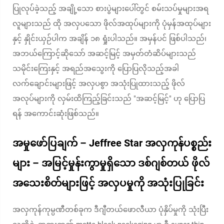
ပြုလုပ်ခဲ့သည့် အချို့သော စားပွဲများပေါ်တွင် စမ်းသပ်မှုများအရ
လူများသည် ထို အလှပသော ဖိုလ်အထုပ်များကို ပုံမှန်အထုပ်များ
နှင့် နှိုင်းယှဉ်ပါက အချိန် ၁၈ ရှုံးပါသည်။ အမှန်ပင် ဖြစ်ပါသည်၊
အဘယ်ကြောင့်ဆိုသော် အဆင့်မြင့် အမှတ်တံဆိပ်များသည်
သမိုင်းကြေးနှင့် အရည်အသွေးကို ပြောပြလိုသည့်အခါ
လက်ချောင်းများဖြင့် အလှပစွာ အသုံးပြုထားသည့် ဖိုလ်
အလုပ်များကို လှမ်းထိကြည့်ခြင်းသည် "အဆင့်မြင့်" ဟု ပြောပြ
ရန် အကောင်းဆုံးဖြစ်သည်။
အမှုဖော်ပြချက် – Jeffree Star အလှကုန်ပစ္စည်း
များ – အမြင့်မှုန်းကွာမှုရှိသော ဒစ်ဂျစ်တယ် ဖိုလ်
အသေးစိတ်များဖြင့် အလှပမှုကို အသုံးပြုခြင်း
အလှကုန်ကုမ္ပဏီတစ်ခုက ဒီဂျီတယ်ဖောလီယာ ပုံနှိပ်မှုကို သုံးပြီး