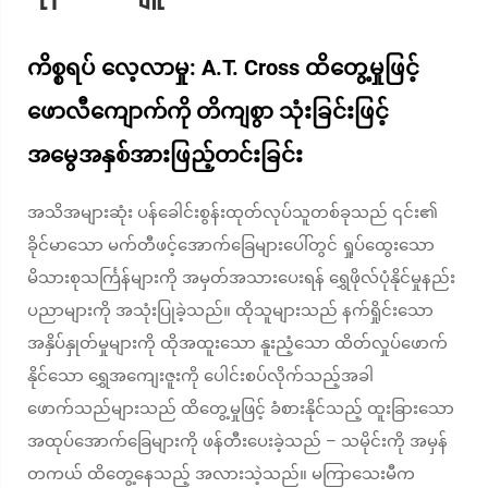
ကိစ္စရပ် လေ့လာမှု: A.T. Cross ထိတွေ့မှုဖြင့်
ဖောလီကျောက်ကို တိကျစွာ သုံးခြင်းဖြင့်
အမွေအနှစ်အားဖြည့်တင်းခြင်း
အသိအများဆုံး ပန်ခေါင်းစွန်းထုတ်လုပ်သူတစ်ခုသည် ၎င်း၏
ခိုင်မာသော မက်တီဖင့်အောက်ခြေများပေါ်တွင် ရှုပ်ထွေးသော
မိသားစုသင်္ကြန်များကို အမှတ်အသားပေးရန် ရွှေဖိုလ်ပုံနိုင်မှုနည်း
ပညာများကို အသုံးပြုခဲ့သည်။ ထိုသူများသည် နက်ရှိုင်းသော
အနှိပ်နှုတ်မှုများကို ထိုအထူးသော နူးညံ့သော ထိတ်လှုပ်ဖောက်
နိုင်သော ရွှေအကျေးဇူးကို ပေါင်းစပ်လိုက်သည့်အခါ
ဖောက်သည်များသည် ထိတွေ့မှုဖြင့် ခံစားနိုင်သည့် ထူးခြားသော
အထုပ်အောက်ခြေများကို ဖန်တီးပေးခဲ့သည် – သမိုင်းကို အမှန်
တကယ် ထိတွေ့နေသည့် အလားသဲ့သည်။ မကြာသေးမီက