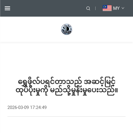
MY
ရွှေဖိုလ်ပရင်တာသည် အဆင့်မြင့်
ထုပ်ပိုးမှုကို မည်သို့မှုန်းမှုပေးသည်။
2026-03-09 17:24:49