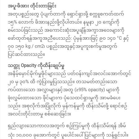
အပူ-ဖိအား တိုင်းတာခြင်း
အတုပစ္စည်းတွေ ပုံပျက်တာကို ရှောင်ရှားဖို့ စက္ကူစကတ်ထက်
၁၅% လောက် ဖိအားနည်းဖို့လိုပါတယ်။ နမူနာ ၂၀ ကျော်ကို
စမ်းသပ်ခြင်းသည် အကောင်းဆုံးအပူချိန်အကွာအဝေးများကို
ဖော်ထုတ်ရန်အကူအညီပေးသည်: ပုံမှန်အားဖြင့် ၉၀ ၁၄၀ °C နှင့်
၇၀ ၁၅၀ kg / cm2၊ ပစ္စည်းအထူနှင့်အပူကူးစက်မှုအတွက်
ပြင်ဆင်ထားသည်။
သတ္တု Opacity ကိုထိန်းချုပ်မှု
အနိမ့်မှောင်မိုက်မှုဖိုင်များသည် ပတ်ဝန်းကျင်အလင်းအောက်တွင်
၂၀ မှ ၃၀% ထိ ကွဲပြားမှုပြသသည်။ တသမတ်တည်းသော
ကပ်ထားသော အလွှာများနှင့်အတူ (≥95% opacity) များကို
ဖုံးလွှမ်းထားသော ဖိုင်များက ပုံသေထင်ရှားမှုကို အာမခံပေး
သည်။ အစုလိုက်အပြုံလိုက် မှန်ကန်မှုကို ထိန်းသိမ်းဖို့ ရောင်စဉ်
အလင်းတိုင်းတာမှု စစ်ဆေးခြင်း။
ရှည်လျားသောကာလအတွက် စဥ်ကြပ်မှုကို ထိန်းသိမ်းရန် အိမ်
သုံး ၁၀,၀၀၀ ခုအောက်တွင် ပူပေါင်းပေါ်ပြင်များကို သန့်ရှင်းပါ။