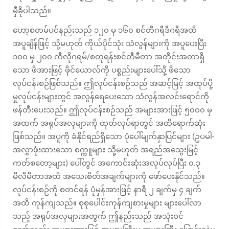
မှီခိုပါသည်။
ဟော့စတမ်ပင်နည်းသည် ၁၂၀ မှ ၁၆၀ စင်တီဂရီဒီဂရီအထိ
အပူချိန်ဖြင့် သို့မဟုတ် ကိုယ်ပိုင်သုံး သံလွန်များကို အပူပေးပြီး
၁၀၀ မှ ၂၀၀ ကီလိုဂရမ်/စတုရန်းစင်တီမီတာ အတိုင်းအတာရှိ
သော ဖိအားဖြင့် ဖိုင်ယောလ်ကို ပစ္စည်းများပေါ်သို့ ဖိသော
လုပ်ငန်းစဉ်ဖြစ်သည်။ ဤလုပ်ငန်းစဉ်သည် အဆင့်မြင့် အထုပ်ပို့
မှုလုပ်ငန်းများတွင် အလွန်ရေပေးသော သံလွန်အလင်းရောင်ကို
ဖန်တီးပေးသည်။ ဤလုပ်ငန်းစဉ်သည် အများအားဖြင့် ၅၀၀၀ မှ
အထက် အရုပ်အလှများကို ထုတ်လုပ်ရာတွင် အထိရောက်ဆုံး
ဖြစ်သည်။ အပူကို ခံနိုင်ရည်ရှိသော ပုံပေါ်မျက်နှာပြင်များ (ဥပမါ-
အလွှာဖုံးထားသော စက္ကူများ သို့မဟုတ် အရည်အသွေးမြင့်
ကတ်စတော့များ) ပေါ်တွင် အကောင်းဆုံးအလုပ်လုပ်ပြီး ၀.၃
မီလီမီတာအထိ အသေးစိတ်အချက်များကို ဖော်ပေးနိုင်သည်။
လုပ်ငန်းစဉ်ကို စတင်ရန် ပုံမှန်အားဖြင့် နာရီ ၂ ချက်မှ ၄ ချက်
အထိ ကုန်ကျသည်။ စုစုပေါင်းကုန်ကျစားမှုများ များပေါ်လာ
သည့် အရုပ်အလှများအတွက် ဤနည်းသည် အသုံးဝင်