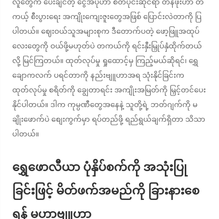
လူတွေက ပေးချင်တဲ့ ငွေအပိုဟာ စိတ်ပိုင်းဆိုင်ရာ တန်ဖိုးဟာ တ
ကယ့် စီးပွားရေး အကျိုးကျေးဇူးတွေအဖြစ် ပြောင်းလဲတာကို ပြ
ပါတယ်။ ဈေးဝယ်သူအများစုက ဒီတောက်ပတဲ့ ဖော့ဖြူအထုပ်
လေးတွေကို ဝယ်ဖို့မဟုတ်ပဲ တကယ်ကို ရင်းနှီးမြှုပ်နှံထိုက်တယ်
လို့ မြင်ကြတယ်။ ထုတ်လုပ်မှု ရှုထောင့်မှ ကြည့်မယ်ဆိုရင်၊ ရွှေ
ချောကလက် ပရင်တာကို နည်းဗျူဟာအရ သုံးနိုင်ခြင်းက
ထုတ်လုပ်မှု စရိတ်ကို ချွေတာရင်း အကျိုးအမြတ်ကို မြှင့်တင်ပေး
နိုင်ပါတယ်။ ဒါက ကုမ္ပဏီတွေအနေနဲ့ သူတို့ရဲ့ ဘတ်ဂျက်ကို မ
ချိုးဖောက်ပဲ စျေးကွက်မှာ ရပ်တည်ဖို့ ရည်ရွယ်ချက်ရှိတာ သိသာ
ပါတယ်။
ရွှေဖောလီယာ ပုံနှိပ်စက်ကို အသုံးပြု
ခြင်းဖြင့် မိတ်ဖက်အမည်ကို ခြားနားစေ
ရန် မဟာဗျူဟာ