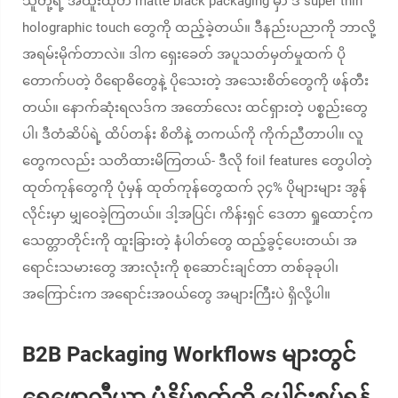
သူတို့ရဲ့ အထူးထုတ် matte black packaging မှာ ဒီ super thin
holographic touch တွေကို ထည့်ခဲ့တယ်။ ဒီနည်းပညာကို ဘာလို့
အရမ်းမိုက်တာလဲ။ ဒါက ရှေးခေတ် အပူသတ်မှတ်မှုထက် ပို
တောက်ပတဲ့ ဝိရောဓိတွေနဲ့ ပိုသေးတဲ့ အသေးစိတ်တွေကို ဖန်တီး
တယ်။ နောက်ဆုံးရလဒ်က အတော်လေး ထင်ရှားတဲ့ ပစ္စည်းတွေ
ပါ၊ ဒီတံဆိပ်ရဲ့ ထိပ်တန်း စိတိနဲ့ တကယ်ကို ကိုက်ညီတာပါ။ လူ
တွေကလည်း သတိထားမိကြတယ်- ဒီလို foil features တွေပါတဲ့
ထုတ်ကုန်တွေကို ပုံမှန် ထုတ်ကုန်တွေထက် ၃၄% ပိုများများ အွန်
လိုင်းမှာ မျှဝေခဲ့ကြတယ်။ ဒါ့အပြင်၊ ကိန်းရှင် ဒေတာ ရှုထောင့်က
သေတ္တာတိုင်းကို ထူးခြားတဲ့ နံပါတ်တွေ ထည့်ခွင့်ပေးတယ်၊ အ
ရောင်းသမားတွေ အားလုံးကို စုဆောင်းချင်တာ တစ်ခုခုပါ၊
အကြောင်းက အရောင်းအဝယ်တွေ အများကြီးပဲ ရှိလို့ပါ။
B2B Packaging Workflows များတွင်
ရွှေဖောလီယာ ပုံနှိပ်စက်ကို ပေါင်းစပ်ရန်