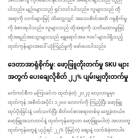
အတိအကျ လုပ်ဆောင်နိုင်ပါသည်။ အရောင်များသည် တူညီ
ပါသည်။ မျဉ်းများသည် ရှင်းလင်းပါသည်။ လူများသည် ထို
အရာကို လက်ဖျားဖြင့် ထိတွေ့လျှင် အသေးစိတ်အထိ ဂရုစိုက်မှု
ကို ခံစားရပါသည်။ လူများသည် ထိုအရာကို သတိမထားမှုဖြင့်
ထိုအရည်အသွေးများသည် ရွှေရောင်အဖ пок်များပါရှိသည့်
ထုတ်ကုန်များအပေါ် ယုံကြည်မှုကို ဖော်ပေးပါသည်။
ဒေတာအာရုံစိုက်မှု: ဖော့ဖြူတိုးတက်မှု SKU များ
အတွက် ပေးချေလိုစိတ် ၂၂% ပျမ်းမျှတိုးတက်မှု
မက်ကင်စီက မကြာခင်က ထုတ်ခဲ့တဲ့ ၂၀၂၃ လေ့လာမှုမှာ
ထုတ်ကုန် အစိတ်အပိုင်း ၁၂၀၀ လောက်ကို ကြည့်ပြီး ဖော့ဖြူ
ထုပ်ပိုးခြင်းနဲ့ ပတ်သက်ပြီး စိတ်ဝင်စားစရာတစ်ခု တွေ့ခဲ့တယ်။
ဖော့ဖြူအသားတင်နဲ့ ထုတ်ကုန်တွေဟာ ဖော့ဖြူမပါတဲ့ အလားတူ
ထုတ်ကုန်တွေနဲ့ ယှဉ်ရင် ၂၂% ပိုမြင့်တဲ့ စျေးနဲ့ လက်ခံခဲ့တာပါ။