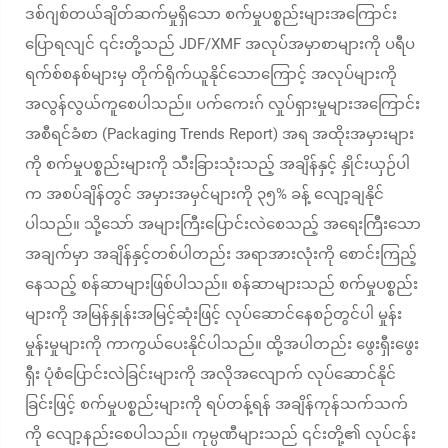
ဒစ်ဂျစ်တယ်ချိတ်ဆက်မှုရှိသော စက်မှုပစ္စည်းများအကြောင်း
ပြောရလျင် ၎င်းတို့သည် JDF/XMF အလုပ်အမှာစာများကို ပရီပ
ရက်စ်စနစ်များမှ တိုက်ရိုက်ယူနိုင်သောကြောင့် အလုပ်များကို
အလွန်လွယ်ကူစေပါသည်။ ပက်ကေးဂ် လှုပ်ရှားမှုများအကြောင်း
အစီရင်ခံစာ (Packaging Trends Report) အရ အထိုးအမှားများ
ကို စက်မှုပစ္စည်းများကို သီးခြားသုံးသည့် အချိန်နှင့် နှိုင်းယှဉ်ပါ
က အစပ်ချိန်တွင် အမှားအမှင်များကို ၃၅% ခန့် လျော့ချနိုင်
ပါသည်။ သို့သော် အများကြီးပြောင်းလဲစေသည့် အရေးကြီးသော
အချက်မှာ အချိန်နှင့်တစ်ပါတည်း အရာအားလုံးကို စောင်းကြည့်
နေသည့် စန်ဆာများဖြစ်ပါသည်။ စန်ဆာများသည် စက်မှုပစ္စည်း
များကို အမြန်နှုန်းအမြင့်ဆုံးဖြင့် လုပ်ဆောင်နေစဉ်တွင်ပါ မှုန်း
မှုန်းမှုများကို ကာကွယ်ပေးနိုင်ပါသည်။ ထို့အပါတည်း ဖွေးရှီးဖွေး
ရှီး ပုံစံပြောင်းလဲခြင်းများကို အလိုအလျောက် လုပ်ဆောင်နိုင်
ခြင်းဖြင့် စက်မှုပစ္စည်းများကို ရပ်တန့်ရန် အချိန်ကုန်သက်သက်
ကို လျော့နည်းစေပါသည်။ ကုမ္ပဏီများသည် ၎င်းတို့၏ လုပ်ငန်း