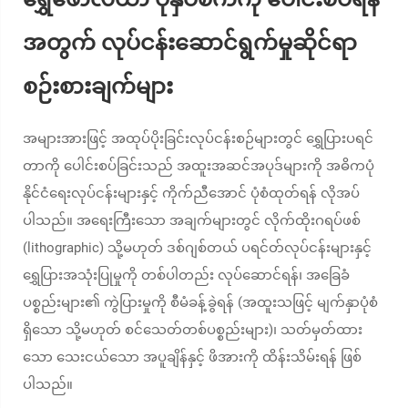
အတွက် လုပ်ငန်းဆောင်ရွက်မှုဆိုင်ရာ
စဉ်းစားချက်များ
အများအားဖြင့် အထုပ်ပိုးခြင်းလုပ်ငန်းစဉ်များတွင် ရွှေပြားပရင်
တာကို ပေါင်းစပ်ခြင်းသည် အထူးအဆင်အပုဒ်များကို အဓိကပုံ
နိုင်ငံရေးလုပ်ငန်းများနှင့် ကိုက်ညီအောင် ပုံစံထုတ်ရန် လိုအပ်
ပါသည်။ အရေးကြီးသော အချက်များတွင် လိုက်ထိုးဂရပ်ဖစ်
(lithographic) သို့မဟုတ် ဒစ်ဂျစ်တယ် ပရင်တ်လုပ်ငန်းများနှင့်
ရွှေပြားအသုံးပြုမှုကို တစ်ပါတည်း လုပ်ဆောင်ရန်၊ အခြေခံ
ပစ္စည်းများ၏ ကွဲပြားမှုကို စီမံခန့်ခွဲရန် (အထူးသဖြင့် မျက်နှာပုံစံ
ရှိသော သို့မဟုတ် စင်သေတ်တစ်ပစ္စည်းများ)၊ သတ်မှတ်ထား
သော သေးငယ်သော အပူချိန်နှင့် ဖိအားကို ထိန်းသိမ်းရန် ဖြစ်
ပါသည်။