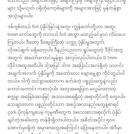
သော်လည်း အများအားဖြင့် အများကြီးမှ အများကြီး ပြောင်းလဲမှု
များ သို့မဟုတ် ပရိုတိုကော့စ်များကို အများအားဖြင့် မှန်ကန်စွာ
အသုံးများပါ။
ဒစ်ဂျစ်တယ် foil ပုံနှိပ်ခြင်းနဲ့အတူ၊ ကျွန်တော်တို့ဟာ အထူး
toner ကော်တွေကို တကယ် foil အလွှာ မထည့်ခင်မှာပဲ လိမ်းပေး
ကြတယ်၊ ဒီတော့ ဒီစျေးကြီးတဲ့ သတ္တု ပုံနှိပ်မှုအတွက်
လိုအပ်ချက် မရှိတော့ပါ။ ဒီနည်းပညာက ရှုပ်ထွေးတဲ့ ဒီဇိုင်းတွေ
အတွက် အတော်ကောင်းမွန်စွာ အလုပ်လုပ်ပါတယ်။ 0.1mm
လိုင်းအထူအထိပါ။ ဒါ့အပြင် ဒါက အပြောင်းအလဲရှိတဲ့ သတင်း
အချက်အလက် ပုံနှိပ်မှုကို အတော်လေး ချောမွေ့စွာ ကိုင်တွယ်ပါ
တယ်။ ဒါကို ထင်ရှားစေတာက ခက်ခဲတဲ့ ပစ္စည်းတွေနဲ့လည်း
ကောင်းကောင်း ကစားပုံပါ။ အတုအရေပြား၊ မလွှမ်းထားတဲ့
စက္ကူ၊ အခြေခံအားဖြင့် အသားအရေရှိတဲ့ အရာတိုင်းကို တွေးပါ။
သေချာတာက ပစ္စည်းတိုင်းဟာ အစဉ်အလာနည်းတွေနဲ့စာရင်
၄၀% ပိုကုန်ကျပေမဲ့ ကုမ္ပဏီတွေက အသေးစားအစုလိုက် ပုံနှိပ်
ချင်တဲ့အခါတော့ တန်ဖိုးရှိလာပါတယ်။ အစိတ်အပိုင်း ၅၀၀
အောက်မှာရှိတဲ့ အမှာစာတွေအကြောင်း ပြောနေတာပါ။ အဲဒီမှာ