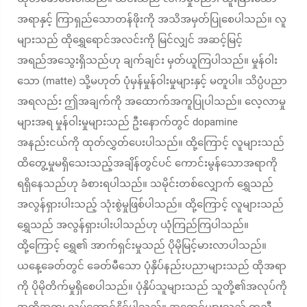
အရာနှင့် ကြာရှည်သောတန်ဖိုးကို အသိအမှတ်ပြုစေပါသည်။ လူ
များသည် ထိုရွှေရောင်အလင်းကို မြင်လျှင် အဆင့်မြင့်
အရည်အသွေးရှိသည်ဟု ချက်ချင်း မှတ်ယူကြပါသည်။ မှုန်ဝါး
သော (matte) သို့မဟုတ် ပုံမှန်မှုန်ဝါးမှုများနှင့် မတူပါ။ သိပ္ပံပညာ
အရလည်း ဤအချက်ကို အထောက်အကူပြုပါသည်။ လေ့လာမှု
များအရ မှုန်ဝါးမှုများသည် ဦးနောက်တွင် dopamine
အနည်းငယ်ကို ထုတ်လွှတ်ပေးပါသည်။ ထို့ကြောင့် လူများသည်
ထိတွေ့မှုမရှိသေးသည့်အချိန်တွင်ပင် ကောင်းမွန်သောအရာကို
ရရှိနေသည်ဟု ခံစားရပါသည်။ သမိုင်းတစ်လျှောက် ရွှေသည်
အလွန်ရှားပါးသည့် သုံးစွဲမှုဖြစ်ပါသည်။ ထို့ကြောင့် လူများသည်
ရွှေသည် အလွန်ရှားပါးပါသည်ဟု ယုံကြည်ကြပါသည်။
ထို့ကြောင့် ရွှေ၏ အာက်ရှင်းမှုသည် ပိုမိုမြင့်မားလာပါသည်။
ယနေ့ခေတ်တွင် ခေတ်မီသော ပုံနှိပ်နည်းပညာများသည် ထိုအရာ
ကို ပိုမိုတိက်မှုရှိစေပါသည်။ ပုံနှိပ်သူများသည် သူတို့၏အလုပ်ကို