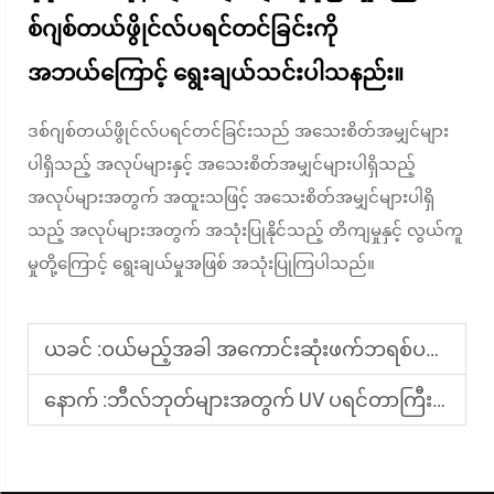
စ်ဂျစ်တယ်ဖွိုင်လ်ပရင်တင်ခြင်းကို
အဘယ်ကြောင့် ရွေးချယ်သင်းပါသနည်း။
ဒစ်ဂျစ်တယ်ဖွိုင်လ်ပရင်တင်ခြင်းသည် အသေးစိတ်အမျှင်များ
ပါရှိသည့် အလုပ်များနှင့် အသေးစိတ်အမျှင်များပါရှိသည့်
အလုပ်များအတွက် အထူးသဖြင့် အသေးစိတ်အမျှင်များပါရှိ
သည့် အလုပ်များအတွက် အသုံးပြုနိုင်သည့် တိကျမှုနှင့် လွယ်ကူ
မှုတို့ကြောင့် ရွေးချယ်မှုအဖြစ် အသုံးပြုကြပါသည်။
ယခင် :
ဝယ်မည့်အခါ အကောင်းဆုံးဖက်ဘရစ်ပရင်တာကို စမ်းသပ်နည်း
နောက် :
ဘီလ်ဘုတ်များအတွက် UV ပရင်တာကြီးများ၏ အကောင်းများ