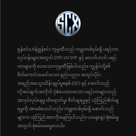
ရှန်ဇင်းဟဲန်ချွန်စင်း ကုမ္ပဏီသည် ကမ္ဘာတစ်ဝှမ်းရှိ ပရင့်တာ
လုပ်ငန်းများအတွက် DTF၊ UV DTF နှင့် ဖလက်ဘက် ပရင့်
တာများကို ပေးသောကုမ္ပဏီဖြစ်ပါသည်။ ကျွန်ုပ်တို့၏
စိတ်ကောင်းမောင်းသော နည်းပညာ၊ အတွင်းပိုင်း
အရည်အသွေးထိန်းချုပ်မှုစနစ် (QC) နှင့် ဖောက်သည်
လိုအပ်ချက်အလိုက် ပုံစံပေးထားသော ပရင့်တာများသည်
အလုပ်လုပ်နေမှု ထိရောက်မှု၊ စိတ်ချရမှုနှင့် ယုံကြည်စိတ်ချ
ရမှုကို အာမခံပေးပါသည်။ ကမ္ဘာတစ်ဝှမ်းရှိ ဖောက်သည်
များက ယုံကြည်အားကိုးနေကြပါသည်။ ယနေ့နေ့ပဲ စုံစမ်းမှု
အတွက် စုံစမ်းမေးမှုပေးပါ။