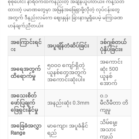
စုစုပေါင်း နာရီဝက်ထက်နည်းတဲ့ အချိန်ယူပါတယ်။ ကန့်သတ်
ထားတဲ့ ပမာဏတွေမှာ အမြန်အဖြေရှာဖို့လိုတဲ့ လုပ်ငန်းတွေ
အတွက် ဒီနည်းလမ်းက ဈေးနှုန်း ခြားနားမှုရှိပေမဲ့ မကြာခဏ
ဟန်ချက်ညီတယ်။
အကြောင်းရင်
ဒစ်ဂျစ်တယ်
အပူချိန်တံဆိပ်ခြင်း
း
ပုံနှိပ်ခြင်း။
အကောင်း
၅၀၀၀ ကျော်ရှိတဲ့
အရေအတွက်
ဆုံး 500
ယူနစ်တွေအတွက်
ထိရောက်မှု
ယူနစ်
အကောင်းဆုံးပါ။
အောက်
အသေးစိတ်
၀.၁
ဖော်ပြချက်
အနည်းဆုံး 0.3mm
မီလီမီတာ တိ
ဖြေရှင်းနိုင်မှု
ကျမှု
သိမ်မွေ့၊
အခြေခံအလွှာ
မာကျော၊ အပူခံနိုင်
အသား
Range
ရည်
ကျယ်