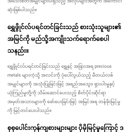
အသေးစိတ်အမျှင်များပါရှိသည့် အလုပ်များအတွက် အကောင်း
ဆုံးဖြစ်ပါသည်။
ရွှေဖွိုင်လ်ပရင်တင်ခြင်းသည် စားသုံးသူများ၏
အမြင်ကို မည်သို့အကျိုးသက်ရောက်စေပါ
သနည်း။
ရွှေဖွိုင်လ်ပရင်တင်ခြင်းသည် ရွှေနှင့် အခြားအရ precious
metals များကဲ့သို့ အလင်းကို ပုံပေါ်လွယ်သည့် မီတယ်လစ်
အမျှင်များကို အသုံးပြုခြင်းဖြင့် အရည်အသွေး၊ ရှားပါးမှုနှင့်
ယုံကြည်မှုတို့ကို သိမ်းဆောင်ပေးသည့် စိတ်ပိုင်းဆိုင်ရာ
အမှတ်အသားများကို ဖော်ပေးခြင်းဖြင့် အမြင်အရ တန်ဖိုးမြင့်မှု
ကို မြင့်တင်ပေးပါသည်။
စုစုပေါင်းကုန်ကျစားများများ ပိုမိုမြင့်မှုကြောင့် ဒ