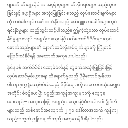
များကို တိုးချဲ့လိုပါက အမှုန်းမှုများ၊ ဟိုလိုဂရမ်များ ထည့်သွင်း
ခြင်းနှင့် ဖွေးရှီးများ အသုံးပြုခြင်း စသည့် လုပ်ဆောင်ချက်များ
ကို တစ်ခါတည်း ဖော်ထုတ်နိုင်သည့် မော်ဂျူလာခေါင်းများတွင်
ရင်းနှီးမှုများ ထည့်သွင်းသင့်ပါသည်။ ဤကဲ့သို့သော လုပ်ဆောင်
နိုင်မှုများသည် အရည်အသွေးမြင့် ပက်ကေးဂ်ဒီဇိုင်းများတွင်
ဖောက်သည်များ၏ နောက်ထပ်လိုအပ်ချက်များကို ကြိုတင်
ပြောင်းလဲနိုင်ရန် အထောက်အကူပေးပါသည်။
ဒိုင်နမစ် ဘက်ခ်ခ်င်း ဆော့ဖ်ဝဲလ်နှင့် တွဲဖက်အသုံးပြုခြင်းဖြင့်
လုပ်ဆောင်မှုစီးပွားရေး ထိရောက်မှုသည် ပိုမိုကောင်းမွန်လာ
ပါသည်။ ဤဆော့ဖ်ဝဲလ်သည် ဒီဇိုင်းများကို အကောင်းဆုံးအမျှင်
အတိုင်း စီစဥ်ပေးပြီး ပစ္စည်းအကုန်အကူးများကို လျှော့ချ
ပေးသည်— အထူးသဖြင့် အရည်အသွေးမြင့်မီတယ်လစ် ဖွိုင်လ်
များသည် တစ်ဖောင်အလျောက် ၂.၅၀ ဒေါ်လာအထက် ကုန်ကျ
သည့်အတွက် ဤအချက်သည် အထူးတန်ဖိုးရှိပါသည်။