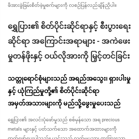
ဖိအားခွဲခြမ်းစိတ်ဖဲ့မှုစက်များကို လစဉ်ပြန်လည်ချိန်ညှိပါ။
ရွှေပြား၏ စိတ်ပိုင်းဆိုင်ရာနှင့် စီးပွားရေး
ဆိုင်ရာ အကြောင်းအရာများ - အကဲဖေး
မှုတန်ဖိုးနှင့် ဝယ်လိုအားကို မြှင့်တင်ခြင်း
သတ္တုရောင်စုံများသည် အရည်အသွေး၊ ရှားပါးမှု
နှင့် ယုံကြည်မှုတို့၏ စိတ်ပိုင်းဆိုင်ရာ
အမှတ်အသားများကို မည်သို့ဖွေးမှုပေးသည်
ရွှေပြား၏ အလင်းပုံဖော်မှုသည် စစ်မှန်သော အရ precious
metals များနှင့် ပတ်သက်သော အထောက်အထားများကို
ထုတ်ဖော်ပေးပါသည်။ ယင်းသည် လက်မှုပညာ၊ ထူးခြားသော