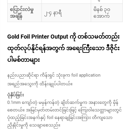
ပြောင်းလဲမှု
မိနစ် ၃၀
၂-၄ နာရီ
အချိန်
အောက်
Gold Foil Printer Output ကို တစ်သမတ်တည်း
ထုတ်လုပ်နိုင်ရန်အတွက် အရေးကြီးသော ဒီဇိုင်း
ပါမစ်တာများ
နည်းပညာဆိုင်ရာ ကိန်းရှင် သုံးခုက foil application
အရည်အသွေးကို ထိန်းချုပ်ပါတယ်။
ပုံနှိပ်ခြင်း
0.1mm ကျော်တဲ့ မမှန်ကန်တဲ့ ချိတ်ဆက်မှုက အနားတွေကို မှိန်
စေတယ်။ အမြင်မှတ်တမ်းတင်ခြင်းဖြင့် ကြေးဝါသေတ္တာများတွင်
ပုံထည့်ခြင်းအနက်နှင့် foil နေရာချခြင်းအကြား တိကျသော
ညှိနှိုင်းမှုကို သေချာစေသည်။