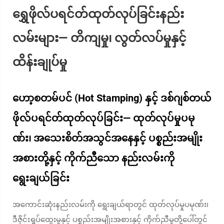
ရွှေဖိုလ်ပရင်တ်ထုတ်လုပ်ခြင်းနည်း
လမ်းများ— တိကျမှု၊ လွတ်လပ်မှုနှင့်
ထိန်းချုပ်မှု
ဟော့စတမ်ပင် (Hot Stamping) နှင့် ဒစ်ဂျစ်တယ်
ဖိုလ်ပရင်တ်ထုတ်လုပ်ခြင်း— ထုတ်လုပ်မှုပမု
ဏ်း၊ အသေးစိတ်အသွင်အနေနှင့် ပစ္စည်းအမျိုး
အစားတို့နှင့် ကိုက်ညီသော နည်းလမ်းကို
ရွေးချယ်ခြင်း
အကောင်းဆုံးနည်းလမ်းကို ရွေးချယ်ရာတွင် ထုတ်လုပ်မှုပမုဏ်း၊
ဒီဇိုင်းရှုပ်ထွေးမှုနှင့် ပစ္စည်းအမျိုးအစားနှင့် ကိုက်ညီမှုတို့ပေါ်တွင်