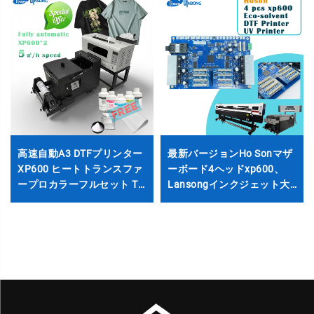
高速自動A3 DTFプリンター
最新バージョンHo Sonマザ
XP600 ヒートトランスファ
ーボード4ヘッドxp600、
ープロカラーフルセット T
Lansongインクジェット大
シャツ、帽子、布地用 シェ
型プリンター用エコソルベ
ーカーオーブン付き
ントUVインク対応