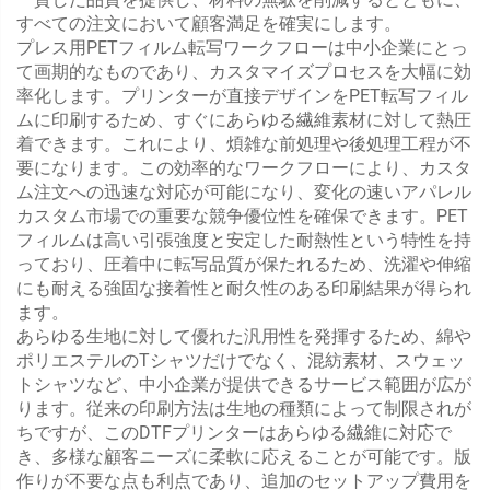
すべての注文において顧客満足を確実にします。
プレス用PETフィルム転写ワークフローは中小企業にとっ
て画期的なものであり、カスタマイズプロセスを大幅に効
率化します。プリンターが直接デザインをPET転写フィル
ムに印刷するため、すぐにあらゆる繊維素材に対して熱圧
着できます。これにより、煩雑な前処理や後処理工程が不
要になります。この効率的なワークフローにより、カスタ
ム注文への迅速な対応が可能になり、変化の速いアパレル
カスタム市場での重要な競争優位性を確保できます。PET
フィルムは高い引張強度と安定した耐熱性という特性を持
っており、圧着中に転写品質が保たれるため、洗濯や伸縮
にも耐える強固な接着性と耐久性のある印刷結果が得られ
ます。
あらゆる生地に対して優れた汎用性を発揮するため、綿や
ポリエステルのTシャツだけでなく、混紡素材、スウェッ
トシャツなど、中小企業が提供できるサービス範囲が広が
ります。従来の印刷方法は生地の種類によって制限されが
ちですが、このDTFプリンターはあらゆる繊維に対応で
き、多様な顧客ニーズに柔軟に応えることが可能です。版
作りが不要な点も利点であり、追加のセットアップ費用を