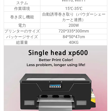
Win10, Win11
ステム
作業環境
15℃-35℃
自動誘導巻き取り（パウダーシェー
巻き戻し機能
カーと連携）
電力
200W
プリンターのサイズ
720*335*300mm
パッケージサイズ
84*50*47cm
総重量
40KG