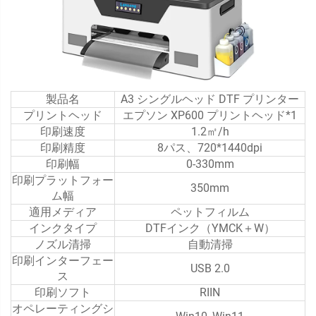
製品名
A3 シングルヘッド DTF プリンター
プリントヘッド
エプソン XP600 プリントヘッド*1
印刷速度
1.2㎡/h
印刷精度
8パス、720*1440dpi
印刷幅
0-330mm
印刷プラットフォー
350mm
ム幅
適用メディア
ペットフィルム
インクタイプ
DTFインク（YMCK＋W）
ノズル清掃
自動清掃
印刷インターフェー
USB 2.0
ス
印刷ソフト
RIIN
オペレーティングシ