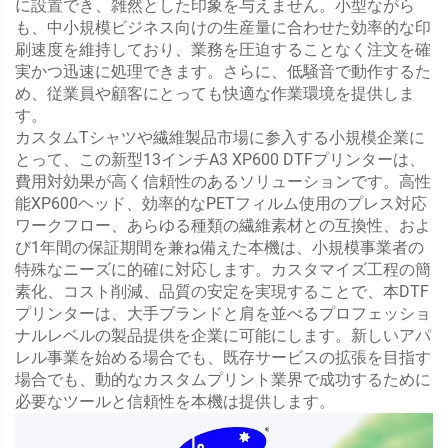
に設置でき、雑然とした印象を与えません。小型ながら
も、中小規模ビジネス向けの生産量に合わせた効率的な印
刷速度を維持しており、業務を圧迫することなく注文を確
実かつ迅速に処理できます。さらに、低騒音で動作するた
め、従業員や顧客にとっても快適な作業環境を提供しま
す。
カスタムTシャツや繊維製品市場に参入する小規模企業に
とって、この新型13インチA3 XP600 DTFプリンターは、
費用対効果が高く信頼性のあるソリューションです。高性
能XP600ヘッド、効率的なPETフィルム使用のプレス対応
ワークフロー、あらゆる種類の繊維素材との互換性、およ
び1年間の保証期間を兼ね備えた本機は、小規模事業者の
特殊なニーズに的確に対応します。カスタマイズ工程の簡
素化、コスト削減、品質の安定を実現することで、本DTF
プリンターは、大手ブランドと肩を並べるプロフェッショ
ナルレベルの製品提供を企業に可能にします。新しいアパ
レル事業を始める場合でも、既存サービスの拡張を目指す
場合でも、動的なカスタムプリント業界で成功するために
必要なツールと信頼性を本機は提供します。