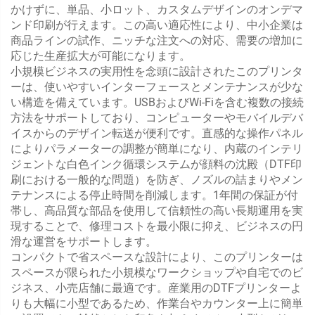
かけずに、単品、小ロット、カスタムデザインのオンデマ
ンド印刷が行えます。この高い適応性により、中小企業は
商品ラインの試作、ニッチな注文への対応、需要の増加に
応じた生産拡大が可能になります。
小規模ビジネスの実用性を念頭に設計されたこのプリンタ
ーは、使いやすいインターフェースとメンテナンスが少な
い構造を備えています。USBおよびWi-Fiを含む複数の接続
方法をサポートしており、コンピューターやモバイルデバ
イスからのデザイン転送が便利です。直感的な操作パネル
によりパラメーターの調整が簡単になり、内蔵のインテリ
ジェントな白色インク循環システムが顔料の沈殿（DTF印
刷における一般的な問題）を防ぎ、ノズルの詰まりやメン
テナンスによる停止時間を削減します。1年間の保証が付
帯し、高品質な部品を使用して信頼性の高い長期運用を実
現することで、修理コストを最小限に抑え、ビジネスの円
滑な運営をサポートします。
コンパクトで省スペースな設計により、このプリンターは
スペースが限られた小規模なワークショップや自宅でのビ
ジネス、小売店舗に最適です。産業用のDTFプリンターよ
りも大幅に小型であるため、作業台やカウンター上に簡単