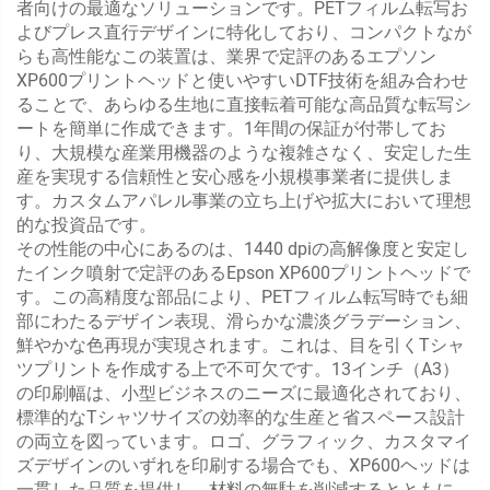
者向けの最適なソリューションです。PETフィルム転写お
よびプレス直行デザインに特化しており、コンパクトなが
らも高性能なこの装置は、業界で定評のあるエプソン
XP600プリントヘッドと使いやすいDTF技術を組み合わせ
ることで、あらゆる生地に直接転着可能な高品質な転写シ
ートを簡単に作成できます。1年間の保証が付帯してお
り、大規模な産業用機器のような複雑さなく、安定した生
産を実現する信頼性と安心感を小規模事業者に提供しま
す。カスタムアパレル事業の立ち上げや拡大において理想
的な投資品です。
その性能の中心にあるのは、1440 dpiの高解像度と安定し
たインク噴射で定評のあるEpson XP600プリントヘッドで
す。この高精度な部品により、PETフィルム転写時でも細
部にわたるデザイン表現、滑らかな濃淡グラデーション、
鮮やかな色再現が実現されます。これは、目を引くTシャ
ツプリントを作成する上で不可欠です。13インチ（A3）
の印刷幅は、小型ビジネスのニーズに最適化されており、
標準的なTシャツサイズの効率的な生産と省スペース設計
の両立を図っています。ロゴ、グラフィック、カスタマイ
ズデザインのいずれを印刷する場合でも、XP600ヘッドは
一貫した品質を提供し、材料の無駄を削減するとともに、