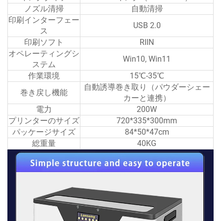
ノズル清掃
自動清掃
印刷インターフェー
USB 2.0
ス
印刷ソフト
RIIN
オペレーティングシ
Win10, Win11
ステム
作業環境
15℃-35℃
自動誘導巻き取り（パウダーシェー
巻き戻し機能
カーと連携）
電力
200W
プリンターのサイズ
720*335*300mm
パッケージサイズ
84*50*47cm
総重量
40KG