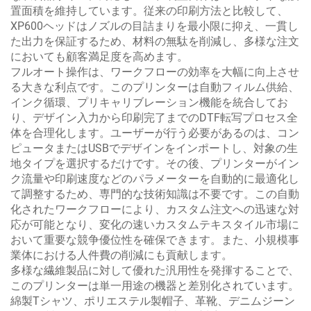
置面積を維持しています。従来の印刷方法と比較して、
XP600ヘッドはノズルの目詰まりを最小限に抑え、一貫し
た出力を保証するため、材料の無駄を削減し、多様な注文
においても顧客満足度を高めます。
フルオート操作は、ワークフローの効率を大幅に向上させ
る大きな利点です。このプリンターは自動フィルム供給、
インク循環、プリキャリブレーション機能を統合してお
り、デザイン入力から印刷完了までのDTF転写プロセス全
体を合理化します。ユーザーが行う必要があるのは、コン
ピュータまたはUSBでデザインをインポートし、対象の生
地タイプを選択するだけです。その後、プリンターがイン
ク流量や印刷速度などのパラメーターを自動的に最適化し
て調整するため、専門的な技術知識は不要です。この自動
化されたワークフローにより、カスタム注文への迅速な対
応が可能となり、変化の速いカスタムテキスタイル市場に
おいて重要な競争優位性を確保できます。また、小規模事
業体における人件費の削減にも貢献します。
多様な繊維製品に対して優れた汎用性を発揮することで、
このプリンターは単一用途の機器と差別化されています。
綿製Tシャツ、ポリエステル製帽子、革靴、デニムジーン