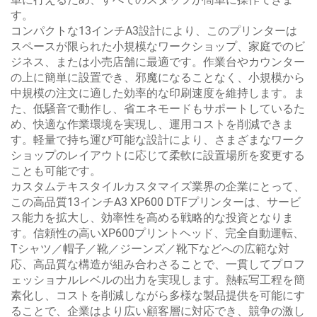
す。
コンパクトな13インチA3設計により、このプリンターは
スペースが限られた小規模なワークショップ、家庭でのビ
ジネス、または小売店舗に最適です。作業台やカウンター
の上に簡単に設置でき、邪魔になることなく、小規模から
中規模の注文に適した効率的な印刷速度を維持します。ま
た、低騒音で動作し、省エネモードもサポートしているた
め、快適な作業環境を実現し、運用コストを削減できま
す。軽量で持ち運び可能な設計により、さまざまなワーク
ショップのレイアウトに応じて柔軟に設置場所を変更する
ことも可能です。
カスタムテキスタイルカスタマイズ業界の企業にとって、
この高品質13インチA3 XP600 DTFプリンターは、サービ
ス能力を拡大し、効率性を高める戦略的な投資となりま
す。信頼性の高いXP600プリントヘッド、完全自動運転、
Tシャツ／帽子／靴／ジーンズ／靴下などへの広範な対
応、高品質な構造が組み合わさることで、一貫してプロフ
ェッショナルレベルの出力を実現します。熱転写工程を簡
素化し、コストを削減しながら多様な製品提供を可能にす
ることで、企業はより広い顧客層に対応でき、競争の激し