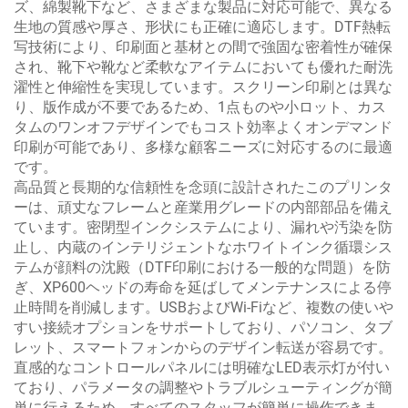
ズ、綿製靴下など、さまざまな製品に対応可能で、異なる
生地の質感や厚さ、形状にも正確に適応します。DTF熱転
写技術により、印刷面と基材との間で強固な密着性が確保
され、靴下や靴など柔軟なアイテムにおいても優れた耐洗
濯性と伸縮性を実現しています。スクリーン印刷とは異な
り、版作成が不要であるため、1点ものや小ロット、カス
タムのワンオフデザインでもコスト効率よくオンデマンド
印刷が可能であり、多様な顧客ニーズに対応するのに最適
です。
高品質と長期的な信頼性を念頭に設計されたこのプリンタ
ーは、頑丈なフレームと産業用グレードの内部部品を備え
ています。密閉型インクシステムにより、漏れや汚染を防
止し、内蔵のインテリジェントなホワイトインク循環シス
テムが顔料の沈殿（DTF印刷における一般的な問題）を防
ぎ、XP600ヘッドの寿命を延ばしてメンテナンスによる停
止時間を削減します。USBおよびWi-Fiなど、複数の使いや
すい接続オプションをサポートしており、パソコン、タブ
レット、スマートフォンからのデザイン転送が容易です。
直感的なコントロールパネルには明確なLED表示灯が付い
ており、パラメータの調整やトラブルシューティングが簡
単に行えるため、すべてのスタッフが簡単に操作できま