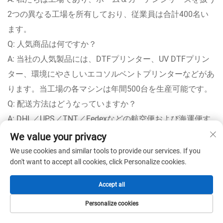
2つの異なる工場を所有しており、従業員は合計400名い
ます。
Q: 人気商品は何ですか？
A: 当社の人気製品には、DTFプリンター、UV DTFプリン
ター、環境にやさしいエコソルベントプリンターなどがあ
ります。当工場の各マシンは年間500台を生産可能です。
Q: 配送方法はどうなっていますか？
A: DHL／UPS／TNT／Fedexなどの航空便および海運便す
べて対応可能です。つまり、ご希望のいかなる輸送方法も
We value your privacy
実施できます。
We use cookies and similar tools to provide our services. If you
don't want to accept all cookies, click Personalize cookies.
Q: 納期について教えてください。
A: 通常、標準的な購入数量の場合、納期は3〜5営業日で
Accept all
す。ただし、大量注文の場合は、さらに詳細をご確認くだ
Personalize cookies
さい。
ホーム
製品
メールアドレス
電話番号