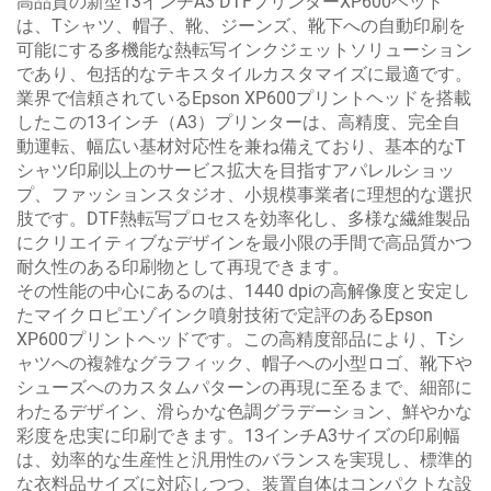
高品質の新型13インチA3 DTFプリンターXP600ヘッド
は、Tシャツ、帽子、靴、ジーンズ、靴下への自動印刷を
可能にする多機能な熱転写インクジェットソリューション
であり、包括的なテキスタイルカスタマイズに最適です。
業界で信頼されているEpson XP600プリントヘッドを搭載
したこの13インチ（A3）プリンターは、高精度、完全自
動運転、幅広い基材対応性を兼ね備えており、基本的なT
シャツ印刷以上のサービス拡大を目指すアパレルショッ
プ、ファッションスタジオ、小規模事業者に理想的な選択
肢です。DTF熱転写プロセスを効率化し、多様な繊維製品
にクリエイティブなデザインを最小限の手間で高品質かつ
耐久性のある印刷物として再現できます。
その性能の中心にあるのは、1440 dpiの高解像度と安定し
たマイクロピエゾインク噴射技術で定評のあるEpson
XP600プリントヘッドです。この高精度部品により、Tシ
ャツへの複雑なグラフィック、帽子への小型ロゴ、靴下や
シューズへのカスタムパターンの再現に至るまで、細部に
わたるデザイン、滑らかな色調グラデーション、鮮やかな
彩度を忠実に印刷できます。13インチA3サイズの印刷幅
は、効率的な生産性と汎用性のバランスを実現し、標準的
な衣料品サイズに対応しつつ、装置自体はコンパクトな設