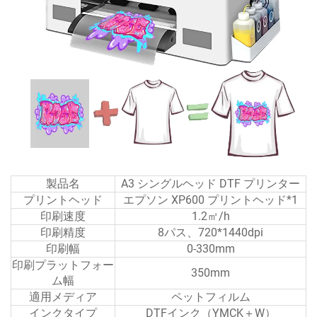
製品名
A3 シングルヘッド DTF プリンター
プリントヘッド
エプソン XP600 プリントヘッド*1
印刷速度
1.2㎡/h
印刷精度
8パス、720*1440dpi
印刷幅
0-330mm
印刷プラットフォー
350mm
ム幅
適用メディア
ペットフィルム
インクタイプ
DTFインク（YMCK＋W）