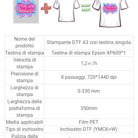
Nome del
Stampante DTF A3 con testina singola
prodotto
Testina di stampa
Testina di stampa Epson XP600*1
Velocità di
1,2㎡/h
stampa
Precisione di
8 passaggi, 720*1440 dpi
stampa
Larghezza di
0-330 mm
stampa
Larghezza della
piattaforma di
350mm
stampa
Media applicabili
Film PET
Tipo di inchiostro
Inchiostro DTF (YMCK+W)
Pulizia della