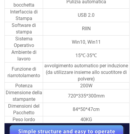
Pulizia automatica
bocchetta
Interfaccia di
USB 2.0
Stampa
Software di
RIIN
stampa
Sistema
Win10, Win11
Operativo
Ambiente di
15℃-35℃
lavoro
avvolgimento automatico per induzione
Funzione di
(da utilizzare insieme allo scuotitore di
riarrotolamento
polvere)
Potenza
200W
Dimensione della
720*335*300mm
stampante
Dimensioni del
84*50*47cm
Pacchetto
Peso lordo
40KG