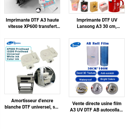
Imprimante DTF A3 haute
Imprimante DTF UV
vitesse XP600 transfert
Lansong A3 30 cm,
thermique Procolored
machine d'impression
ensemble complet pour T-
d'autocollants transferts,
shirt, chapeau, tout textile
imprimante d'étiquettes
avec four agitateur
cristal tout-en-un rouleau
à rouleau avec laminoir
Amortisseur d'encre
Vente directe usine film
blanche DTF universel, sac
A3 UV DTF AB autocollant
d'encre, imprimante éco-
imperméable de transfert
solvant, amortisseur
thermique étiquette cristal
d'encre DTF pour tête
avec matériau PET