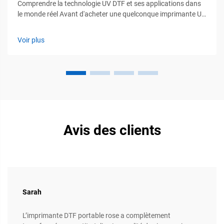
Comprendre la technologie UV DTF et ses applications dans
le monde réel Avant d'acheter une quelconque imprimante UV
DTF en vente, il est essentiel de comprendre le
fonctionnement de la technologie UV DTF et les domaines
Voir plus
dans lesquels elle apporte le plus de valeur. L'impression UV
DTF associe l'impression à jet d'encre UV à...
Avis des clients
Sarah
L’imprimante DTF portable rose a complètement