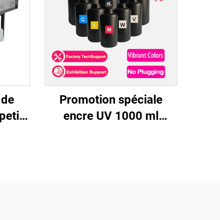
 de
Promotion spéciale
petite
encre UV 1000 ml
sion
CMYKW vernis 6
avec
couleurs transferts
eur de
autocollants pour tête
ert de
d'impression XP600
eau
I3200 TX800 pour
machine d'impression