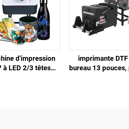
hine d'impression
imprimante DTF
 à LED 2/3 têtes
bureau 13 pouces, 
XP600 I3200,
machine d'impres
imante plane 6090
A3 pour t-shirt 
 matériaux rigides,
sécheuse et agitat
ue de téléphone,
poudre pour transf
ylique, impression
film PET en roul
sur métal