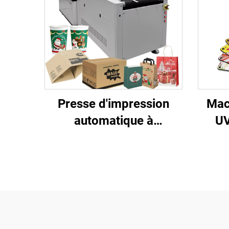
Presse d'impression
Mac
automatique à
UV
alimentation haute
vitesse pour gobelet en
impr
papier, serviette
pour
ondulée, carton, boîte à
coq
pizza, mouchoir, papier
acr
kraft