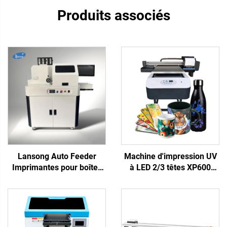
Produits associés
Lansong Auto Feeder
Machine d'impression UV
Imprimantes pour boîtes
à LED 2/3 têtes XP600
en carton ondulé,
I3200, imprimante plane
impression sur sacs en
6090 pour matériaux
papier, imprimante jet
rigides, coque de
d'encre en une seule
téléphone, acrylique,
passe pour carton avec
impression sur métal