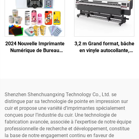
tête HP et ordinateur
2024 Nouvelle Imprimante
3,2 m Grand format, bâche
Numérique de Bureau
en vinyle autocollante,
Monotête Tx800 Uv
imprimante numérique
20x30cm A4 Imprimante
éco-solvant, traceur avec
UV Plateau Coques de
imprimantes jet d'encre
Téléphone Autocollants
I3200/xp600, fourni avec
Acrylique Verre
220V CMYK
Shenzhen Shenchuangxing Technology Co., Ltd. se
distingue par sa technologie de pointe en impression sur
cuir et propose une variété d’imprimantes spécialement
conçues pour l’industrie du cuir. Une technologie de
fabrication avancée, associée à l’expertise de notre équipe
professionnelle de recherche et développement, constitue
la base de notre engagement continu en faveur de