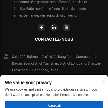
personnalisées garantissent efficacité, stabilité et
fiabilité. Faites confiance à nos clients du monde
entier. Demandez dès aujourd'hui un devis.
CONTACTEZ-NOUS
Salle 202, Bâtiment A, n°10, Cichang Road, Communauté
Baoan, Sous-district Yuanshan, District Longgang, Shenzhen,
Province du Guangdong, Chine
+86-18214652676
We value your privacy
We use cookies and similar tools to provide our services. If you
[email protected]
don't want to accept all cookies, click Personalize cookies.
Accept all
Copyright © 2026 par Shenzhen Shenchuangxing Technology Co., Ltd.