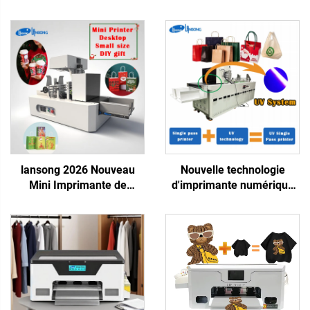
lansong 2026 Nouveau
Nouvelle technologie
Mini Imprimante de
d'imprimante numérique
Bureau 40 cm
UV à jet unique pour sac
Alimentation en Une Seule
en plastique, sac-cadeau,
Passe Cadeau de Noël DIY
boîte en plastique, papier
Sac en Papier Tasse à
artistique, brochure,
Café Carte de Vœux
magazine, impression en
Impression
une seule passe