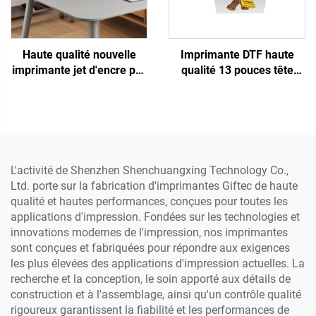
Haute qualité nouvelle
Imprimante DTF haute
imprimante jet d'encre par
qualité 13 pouces tête
transfert thermique de 13
simple XP600, machine
pouces A3 DTF XP600
d'impression pour
impression automatique
vêtements, transfert direct
de T-shirts, chapeaux,
vers film
chaussures, jeans,
chaussettes
L'activité de Shenzhen Shenchuangxing Technology Co.,
Ltd. porte sur la fabrication d'imprimantes Giftec de haute
qualité et hautes performances, conçues pour toutes les
applications d'impression. Fondées sur les technologies et
innovations modernes de l'impression, nos imprimantes
sont conçues et fabriquées pour répondre aux exigences
les plus élevées des applications d'impression actuelles. La
recherche et la conception, le soin apporté aux détails de
construction et à l'assemblage, ainsi qu'un contrôle qualité
rigoureux garantissent la fiabilité et les performances de