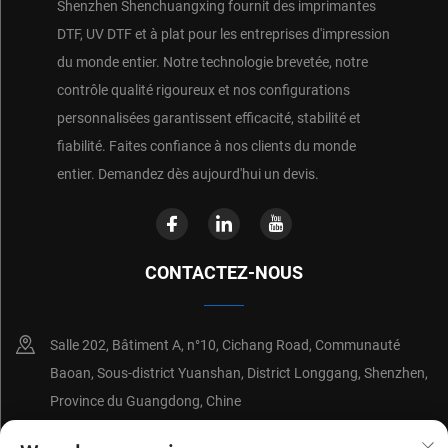
Shenzhen Shenchuangxing fournit des imprimantes
DTF, UV DTF et à plat pour les entreprises d'impression
du monde entier. Notre technologie brevetée, notre
contrôle qualité rigoureux et nos configurations
personnalisées garantissent efficacité, stabilité et
fiabilité. Faites confiance à nos clients du monde
entier. Demandez dès aujourd'hui un devis.
CONTACTEZ-NOUS
Salle 202, Bâtiment A, n°10, Cichang Road, Communauté
Baoan, Sous-district Yuanshan, District Longgang, Shenzhen,
Province du Guangdong, Chine
+86-18214652676