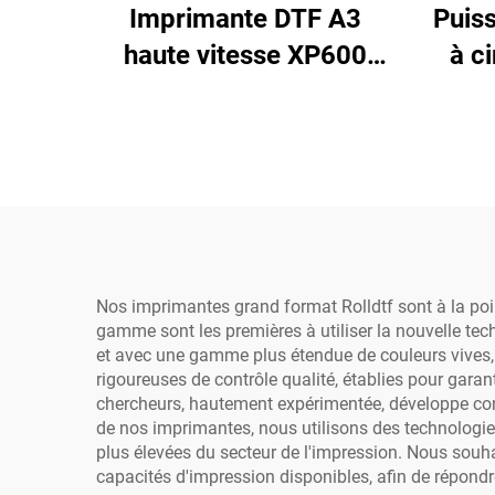
Imprimante DTF A3
Puis
haute vitesse XP600
à c
transfert thermique
KHF-
Procolored ensemble
comp
complet pour T-shirt,
éco
chapeau, tout textile
i
avec four agitateur
a
impr
Nos imprimantes grand format Rolldtf sont à la poi
gamme sont les premières à utiliser la nouvelle tec
et avec une gamme plus étendue de couleurs vives, 
rigoureuses de contrôle qualité, établies pour gar
chercheurs, hautement expérimentée, développe co
de nos imprimantes, nous utilisons des technologi
plus élevées du secteur de l'impression. Nous souhai
capacités d'impression disponibles, afin de répond