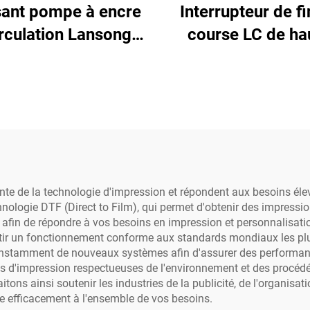
sant pompe à encre
Interrupteur de fi
irculation Lansong
course LC de ha
30 24V/12V DC 7W
qualité, micro
atible avec encres
interrupteur HR, b
-solvées nouvelle
capteur de positio
mprimante DTF
imprimante jet d'e
ccessoire pour
pièce détachée 
imante jet d'encre
imprimante DTF, so
écologique, UV 
nte de la technologie d'impression et répondent aux besoins él
hnologie DTF (Direct to Film), qui permet d'obtenir des impressio
afin de répondre à vos besoins en impression et personnalisati
antir un fonctionnement conforme aux standards mondiaux les plu
nstamment de nouveaux systèmes afin d'assurer des performanc
es d'impression respectueuses de l'environnement et des procé
tons ainsi soutenir les industries de la publicité, de l'organisat
re efficacement à l'ensemble de vos besoins.