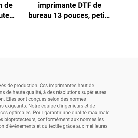
n de
imprimante DTF de
ute
bureau 13 pouces, petite
-
machine d'impression
utée,
A3 pour t-shirt avec
n pour
sécheuse et agitateur de
ncre,
poudre pour transfert de
pour
film PET en rouleau
lvant
DTF
evés de production. Ces imprimantes haut de
ns de haute qualité, à des résolutions supérieures
on. Elles sont conçues selon des normes
s exigeants. Notre équipe d'ingénieurs et de
es optimales. Pour garantir une qualité maximale
dés bioprotecteurs, conformément aux normes les
ion d'événements et du textile grâce aux meilleures