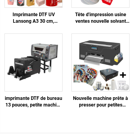
Imprimante DTF UV
Tête d'impression usine
Lansong A3 30 cm,
ventes nouvelle solvant
machine d'impression
écologique UV DTF XP600
d'autocollants transferts,
F1080 buses imprimante
imprimante d'étiquettes
jet d'encre
cristal tout-en-un rouleau
à rouleau avec laminoir
imprimante DTF de bureau
Nouvelle machine prête à
13 pouces, petite machine
presser pour petites
d'impression A3 pour t-
entreprises, transferts de
shirt avec sécheuse et
film PET DTF pour t-shirt,
agitateur de poudre pour
designs prêts à l'emploi,
transfert de film PET en
imprimante DTF 13 pouces