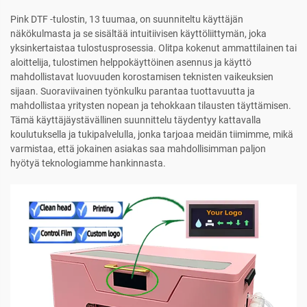
Pink DTF -tulostin, 13 tuumaa, on suunniteltu käyttäjän
näkökulmasta ja se sisältää intuitiivisen käyttöliittymän, joka
yksinkertaistaa tulostusprosessia. Olitpa kokenut ammattilainen tai
aloittelija, tulostimen helppokäyttöinen asennus ja käyttö
mahdollistavat luovuuden korostamisen teknisten vaikeuksien
sijaan. Suoraviivainen työnkulku parantaa tuottavuutta ja
mahdollistaa yritysten nopean ja tehokkaan tilausten täyttämisen.
Tämä käyttäjäystävällinen suunnittelu täydentyy kattavalla
koulutuksella ja tukipalvelulla, jonka tarjoaa meidän tiimimme, mikä
varmistaa, että jokainen asiakas saa mahdollisimman paljon
hyötyä teknologiamme hankinnasta.