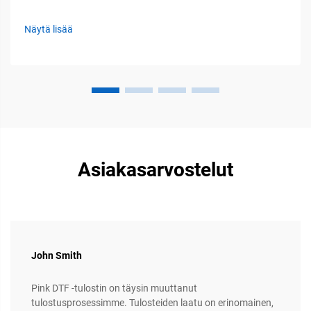
vähimmäisvaatimukset tilalta, ilmanvaihdolta ja
sähöturvallisuudelta Useimmille kotikäyttöisille DTF-
Näytä lisää
toiminnoille suosittelemme vähintään 1,2 × 1,8 metrin
aluetta. Tämä tarjoaa ...
Asiakasarvostelut
John Smith
Pink DTF -tulostin on täysin muuttanut
tulostusprosessimme. Tulosteiden laatu on erinomainen,