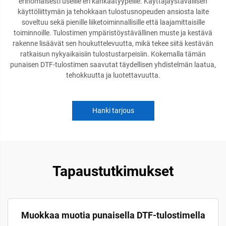
erinomaisesti useille eri kankaatyypeille. Käyttäjäystävällisen
käyttöliittymän ja tehokkaan tulostusnopeuden ansiosta laite
soveltuu sekä pienille liiketoiminnallisille että laajamittaisille
toiminnoille. Tulostimen ympäristöystävällinen muste ja kestävä
rakenne lisäävät sen houkuttelevuutta, mikä tekee siitä kestävän
ratkaisun nykyaikaisiin tulostustarpeisiin. Kokemalla tämän
punaisen DTF-tulostimen saavutat täydellisen yhdistelmän laatua,
tehokkuutta ja luotettavuutta.
Hanki tarjous
Tapaustutkimukset
Muokkaa muotia punaisella DTF-tulostimella