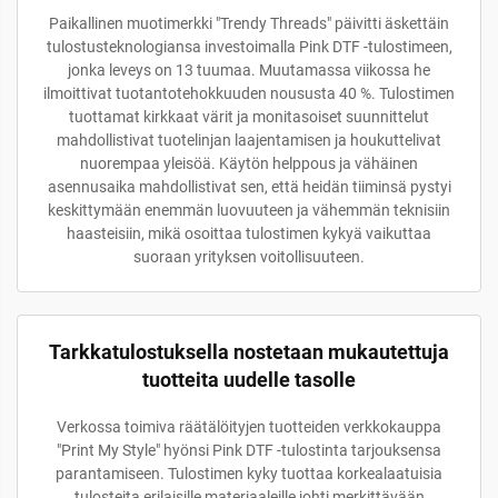
Paikallinen muotimerkki "Trendy Threads" päivitti äskettäin
tulostusteknologiansa investoimalla Pink DTF -tulostimeen,
jonka leveys on 13 tuumaa. Muutamassa viikossa he
ilmoittivat tuotantotehokkuuden noususta 40 %. Tulostimen
tuottamat kirkkaat värit ja monitasoiset suunnittelut
mahdollistivat tuotelinjan laajentamisen ja houkuttelivat
nuorempaa yleisöä. Käytön helppous ja vähäinen
asennusaika mahdollistivat sen, että heidän tiiminsä pystyi
keskittymään enemmän luovuuteen ja vähemmän teknisiin
haasteisiin, mikä osoittaa tulostimen kykyä vaikuttaa
suoraan yrityksen voitollisuuteen.
Tarkkatulostuksella nostetaan mukautettuja
tuotteita uudelle tasolle
Verkossa toimiva räätälöityjen tuotteiden verkkokauppa
"Print My Style" hyönsi Pink DTF -tulostinta tarjouksensa
parantamiseen. Tulostimen kyky tuottaa korkealaatuisia
tulosteita erilaisille materiaaleille johti merkittävään