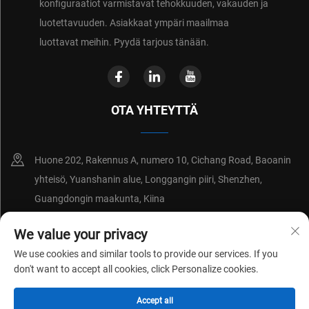
konfiguraatiot varmistavat tehokkuuden, vakauden ja
luotettavuuden. Asiakkaat ympäri maailmaa
luottavat meihin. Pyydä tarjous tänään.
OTA YHTEYTTÄ
Huone 202, Rakennus A, numero 10, Cichang Road, Baoanin
yhteisö, Yuanshanin alue, Longgangin piiri, Shenzhen,
Guangdongin maakunta, Kiina
+86-18214652676
We value your privacy
We use cookies and similar tools to provide our services. If you
[email protected]
don't want to accept all cookies, click Personalize cookies.
Accept all
Copyright © 2026 Shenzhen Shenchuangxing Technology Co., Ltd.