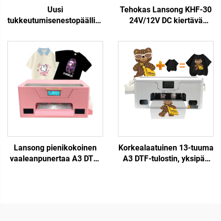
Uusi
Tehokas Lansong KHF-30
tukkeutumisenestopäällinen
24V/12V DC kiertävä
puhdistuspäädyn i3200
mustepumppu 7 W Eco-
4720 5113 tulostuspäälle
liuotin yhteensopiva Uusi
vesipohjaiselle
DTF-tulostimen
yhteensopivalle inkjet-,
mustepisaraliitännäinen
UV/eco-liuotintulostimelle
Lansong pienikokoinen
Korkealaatuinen 13-tuuma
vaaleanpunertaa A3 DTF-
A3 DTF-tulostin, yksipää
inkjet-tulostin, paidan
XP600, vaateiden
tulostuskone, paidat,
tulostuskone, DTF suoraan
vaatteet, housut, tyynyt,
kalvolle siirtotulostin
kenkät, farkut
tulostukseen