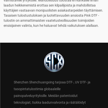
valmistaville yrityksille. Mahdollisuus tulostaa eri kankaille ilman
laadun heikkenemistä erottaa sen kilpailijoista ja mahdollistaa
käyttäjien vastaavan monipuolisten asiakastarpeiden täyttämisen.
Tasaisen tulostustuloksen ja luotettavuuden ansiosta Pink DTF -
tulostin on ammattimaisten vaatetusteollisuuden toimijoiden
ensisijainen valinta, kun he haluavat tehdä vaikutuksen alallaan.
Shenzhen Shenchuangxing tarjoaa DTF-, UV DTF- ja
tasopintatulostimia globaaleille
painopalveluyrityksille. Meidän patentoidut
teknologiat, tiukka laadunvalvonta ja räätälöidyt