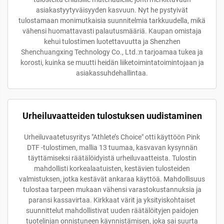
asiakastyytyväisyyden kasvuun. Nyt he pystyivät
tulostamaan monimutkaisia suunnitelmia tarkkuudella, mikä
vähensi huomattavasti palautusmääriä. Kaupan omistaja
kehui tulostimen luotettavuutta ja Shenzhen
Shenchuangxing Technology Co., Ltd.:n tarjoamaa tukea ja
korosti, kuinka se muutti heidän liiketoimintatoimintojaan ja
asiakassuhdehallintaa.
Urheiluvaatteiden tulostuksen uudistaminen
Urheiluvaatetusyritys "Athlete’s Choice" otti käyttöön Pink
DTF -tulostimen, mallia 13 tuumaa, kasvavan kysynnän
täyttämiseksi räätälöidyistä urheiluvaatteista. Tulostin
mahdollisti korkealaatuisten, kestävien tulosteiden
valmistuksen, jotka kestävät ankaraa käyttöä. Mahdollisuus
tulostaa tarpeen mukaan vähensi varastokustannuksia ja
paransi kassavirtaa. Kirkkaat värit ja yksityiskohtaiset
suunnittelut mahdollistivat uuden räätälöityjen paidojen
tuotelinjan onnistuneen käynnistämisen, joka sai suurta