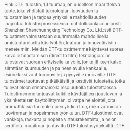
Pink DTF -tulostin, 13 tuumaa, on uudelleen määrittelevä
tuote, joka yhdistää teknologian, luovuuden ja
tulostamisen ja tarjoaa yrityksille mahdollisuuden
laajentaa tulostusprosessiensa mahdollisuuksia helposti.
Shenzhen Shenchuangxing Technology Co., Ltd.:ssä DTF-
tulostimet valmistetaan suurimmalla mahdollisella
omistautumisella käsityöhön, laatuun ja innovatiivisiin
menetelmiin. Meidän DTF-tulostimemme käyttävät suoraa
kalvolle tulostamisen (direct-to-film) teknologiaa: ne
tulostavat suoraan erityiselle kalvolle, jonka jälkeen kalvo
siirretään kuumuuden ja paineen avulla kankaalle,
esimerkiksi vaahtomuoville ja pysyville muoveille. DTF-
tulostimet tuottavat pitkäikäisiä ja kestäviä tulosteita, jotka
tulevat eloon erinomaisella resoluutiolla tulostettaessa.
Tulostimemme tarjoavat kaikille käyttäjilleen joustavan ja
yksinkertaisen käyttöliittymän, olivatpa he aloittelijoita,
ammattilaisia tai molempien yhdistelmä, mikä varmistaa
luovimman ja nopeimman työnkulun. DTF-tulostimet ovat
vankkoja, raskaita ja nopeita virtausrakenteita, ja ne on
sertifioitu maailman johtavilta DTF-tulostusyrityksiltä. DTF-